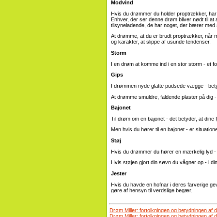
Modvind
Hvis du drømmer du holder proptrækker, har ti
Enhver, der ser denne drøm bliver nødt til at
tilsyneladende, de har noget, der bærer med 
At drømme, at du er brudt proptrækker, når ma
og karakter, at slippe af usunde tendenser.
Storm
I en drøm at komme ind i en stor storm - et fo
Gips
I drømmen nyde glatte pudsede vægge - betyd
At drømme smuldre, faldende plaster på dig - e
Bajonet
Til drøm om en bajonet - det betyder, at dine 
Men hvis du hører til en bajonet - er situatione
Støj
Hvis du drømmer du hører en mærkelig lyd - 
Hvis støjen gjort din søvn du vågner op - i d
Jester
Hvis du havde en hofnar i deres farverige gev
gøre af hensyn til verdslige begær.
Drøm Miller: fortolkningen og betydningen af 
Drøm Miller: fortolkningen og betydningen af 