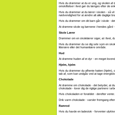
Hvis du drømmer at du er ung, og skolen af ​​
omskiftelser i livet gør du længes efter de e
Hvis du drømmer at du lærer i skolen - så vil
nødvendighed for at ændre alt alle daglige br
Hvis du drømmer om dit barn går i skole - det
At drømme skole og børnene i hendes gård -
Skole Lærer
Drømmer om en skolelærer siger, at i livet, du 
Hvis du drømmer du se dig selv som en skol
litterære eller det humanitære område.
Hud
At drømme huden af ​​et dyr - en meget lovend
Hjelm, hjelm
Hvis du drømmer du afhente hatten (hjelm), o
tab af, som kan undgås ved at tage energiske
Chokolade
At drømme om chokolade - det betyder, at du 
chokolade - lover dig de rigtige partnere i arb
Hvis chokoladen er forældet - derefter vente
Drik varm chokolade - varsler fremgang efter 
Ramrod
Hvis du havde en ladestok - forventer ulykker.