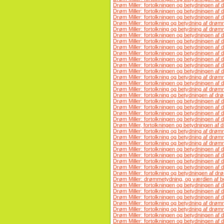
Drøm Miller: fortolkningen og betydningen af 
Drøm Miller: fortolkningen og betydningen af
Drøm Miller: fortolkningen og betydningen af 
Drøm Miller: fortolkning og betydning af drøm
Drøm Miller: fortolkning og betydning af dr
Drøm Miller: fortolkningen og betydningen af
Drøm Miller: fortolkningen og betydningen af ​
Drøm Miller: fortolkningen og betydningen af
Drøm Miller: fortolkningen og betydningen af 
Drøm Miller: fortolkningen og betydningen af 
Drøm Miller: fortolkningen og betydningen af 
Drøm Miller: fortolkningen og betydningen af 
Drøm Miller: fortolkning og betydning af dr
Drøm Miller: fortolkningen og betydningen af ​
Drøm Miller: fortolkning og betydning af dr
Drøm Miller: fortolkning og betydningen af ​​
Drøm Miller: fortolkningen og betydningen af 
Drøm Miller: fortolkningen og betydningen af 
Drøm Miller: fortolkningen og betydningen af 
Drøm Miller: fortolkningen og betydningen af 
Drøm Miller, fortolkningen og betydningen af ​​
Drøm Miller: fortolkning og betydning af drømm
Drøm Miller: fortolkning og betydning af drø
Drøm Miller: fortolkning og betydning af drø
Drøm Miller: fortolkningen og betydningen af 
Drøm Miller: fortolkningen og betydningen af 
Drøm Miller: fortolkningen og betydningen af 
Drøm Miller: fortolkningen og betydningen af 
Drøm Miller: fortolkning og betydningen af ​​
Drøm Miller: drømmetydning, og værdien af ​
Drøm Miller: fortolkningen og betydningen af
Drøm Miller: fortolkningen og betydningen af ​​
Drøm Miller: fortolkningen og betydningen af ​
Drøm Miller: fortolkning og betydning af dr
Drøm Miller: fortolkning og betydning af drøm
Drøm Miller: fortolkningen og betydningen af
Drøm Miller: fortolkningen og betydningen af 