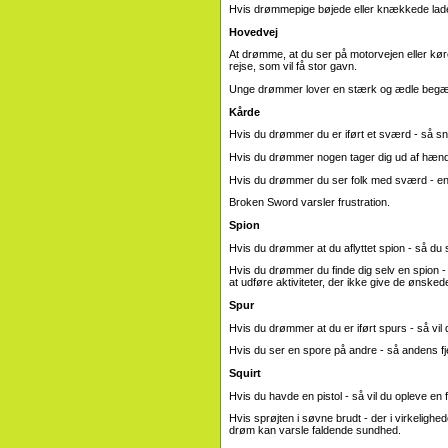
Hvis drømmepige bøjede eller knækkede lade
Hovedvej
At drømme, at du ser på motorvejen eller køre
rejse, som vil få stor gavn.
Unge drømmer lover en stærk og ædle begæ
Kårde
Hvis du drømmer du er iført et sværd - så sn
Hvis du drømmer nogen tager dig ud af hænde
Hvis du drømmer du ser folk med sværd - en 
Broken Sword varsler frustration.
Spion
Hvis du drømmer at du aflyttet spion - så du
Hvis du drømmer du finde dig selv en spion - be
at udføre aktiviteter, der ikke give de ønskede
Spur
Hvis du drømmer at du er iført spurs - så vil d
Hvis du ser en spore på andre - så andens fjen
Squirt
Hvis du havde en pistol - så vil du opleve en f
Hvis sprøjten i søvne brudt - der i virkelighede
drøm kan varsle faldende sundhed.