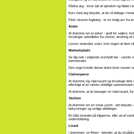
Rådne æg - lover tab af ejendom og faldet i e
Kurv med æg betyder, at du vil deltage i rent
Find i skoven fugleæg - er en mulig arv fra en
Anker
At drømme om et anker - godt for sejlere, hv
forudsiger adskillelse fra venner, ændring af 
Lovers skændes snart, hvis nogen af ​​dem vil
Markedsplads
Se dig selv i støjende overfyldt fair - varsl
kammerater.
Den unge kvinde denne drøm lover munter og
Clairvoyance
At drømme sig clairvoyant og forudsige dets 
efterfulgt af en række uheldige sammenstød
At drømme, at du besøger en clairvoyant, for
Yachten
At drømme om en smuk yacht - det betyder, at
bekymringer og urolige afdelinger.
En båd strandet på klipperne, eller ud af vand
underholdning.
Lizard
I drømmen, se firben - betyder, at du vil pådr