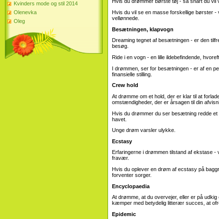
Hvis du drømmer børste tøj - så snart du vil
Kvinders mode og stil 2014
Hvis du vil se en masse forskellige børster -
Olenevka
vellønnede.
Oleg
Besætningen, klapvogn
Dreaming tegnet af besætningen - er den tilfr
besøg.
Ride i en vogn - en lille ildebefindende, hvoref
I drømmen, ser for besætningen - er af en per
finansielle stilling.
Crew hold
At drømme om et hold, der er klar til at forla
omstændigheder, der er årsagen til din afvisni
Hvis du drømmer du ser besætning redde et s
havet.
Unge drøm varsler ulykke.
Ecstasy
Erfaringerne i drømmen tilstand af ekstase - 
fravær.
Hvis du oplever en drøm af ecstasy på baggrun
forventer sorger.
Encyclopaedia
At drømme, at du overvejer, eller er på udkig
kæmper med betydelig litterær succes, at of
Epidemic