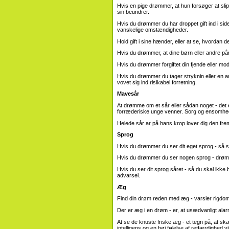
Hvis en pige drømmer, at hun forsøger at sli
sin beundrer.
Hvis du drømmer du har droppet gift ind i siden
vanskelige omstændigheder.
Hold gift i sine hænder, eller at se, hvordan d
Hvis du drømmer, at dine børn eller andre pårø
Hvis du drømmer forgiftet din fjende eller mod
Hvis du drømmer du tager stryknin eller en an
vovet sig ind risikabel forretning.
Mavesår
At drømme om et sår eller sådan noget - det
forræderiske unge venner. Sorg og ensomhed
Helede sår ar på hans krop lover dig den frem
Sprog
Hvis du drømmer du ser dit eget sprog - så sn
Hvis du drømmer du ser nogen sprog - drømmen 
Hvis du ser dit sprog såret - så du skal ikk
advarsel.
Æg
Find din drøm reden med æg - varsler rigdom
Der er æg i en drøm - er, at usædvanligt alar
At se de knuste friske æg - et tegn på, at sk
intelligens og en høj følelse af retfærdighed 