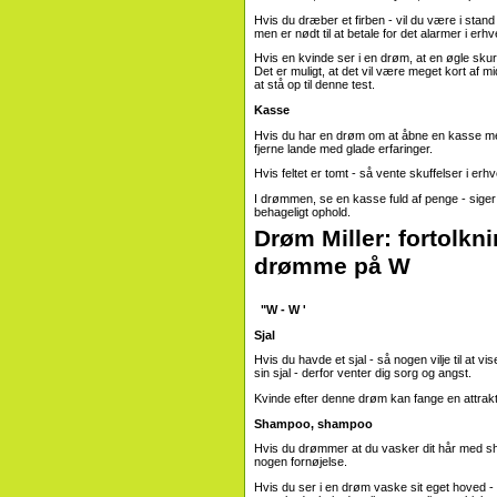
Hvis du dræber et firben - vil du være i stan
men er nødt til at betale for det alarmer i erhve
Hvis en kvinde ser i en drøm, at en øgle skur 
Det er muligt, at det vil være meget kort af mid
at stå op til denne test.
Kasse
Hvis du har en drøm om at åbne en kasse med 
fjerne lande med glade erfaringer.
Hvis feltet er tomt - så vente skuffelser i erhv
I drømmen, se en kasse fuld af penge - siger
behageligt ophold.
Drøm Miller: fortolkni
drømme på W
"W - W '
Sjal
Hvis du havde et sjal - så nogen vilje til at 
sin sjal - derfor venter dig sorg og angst.
Kvinde efter denne drøm kan fange en attrak
Shampoo, shampoo
Hvis du drømmer at du vasker dit hår med sham
nogen fornøjelse.
Hvis du ser i en drøm vaske sit eget hoved - s