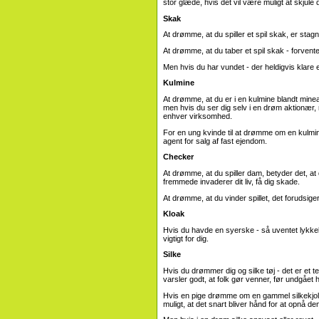
stor glæde, hvis det vil være muligt at skjule 
Skak
At drømme, at du spiller et spil skak, er stagn
At drømme, at du taber et spil skak - forvent
Men hvis du har vundet - der heldigvis klare e
Kulmine
At drømme, at du er i en kulmine blandt minea
men hvis du ser dig selv i en drøm aktionær, 
enhver virksomhed.
For en ung kvinde til at drømme om en kulmine 
agent for salg af fast ejendom.
Checker
At drømme, at du spiller dam, betyder det, at d
fremmede invaderer dit liv, få dig skade.
At drømme, at du vinder spillet, det forudsiger
Kloak
Hvis du havde en syerske - så uventet lykkel
vigtigt for dig.
Silke
Hvis du drømmer dig og silke tøj - det er et t
varsler godt, at folk gør venner, før undgået 
Hvis en pige drømme om en gammel silkekjole 
muligt, at det snart bliver hånd for at opnå 