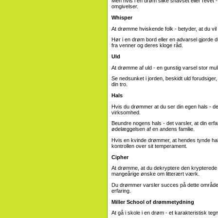
Men hvis i en drøm silke snavset eller revet - 
omgivelser.
Whisper
At drømme hviskende folk - betyder, at du vi
Hør i en drøm bord eller en advarsel gjorde du h
fra venner og deres kloge råd.
Uld
At drømme af uld - en gunstig varsel stor mul
Se nedsunket i jorden, beskidt uld forudsiger, a
din tro.
Hals
Hvis du drømmer at du ser din egen hals - det 
virksomhed.
Beundre nogens hals - det varsler, at din erfa
ødelæggelsen af ​​en andens familie.
Hvis en kvinde drømmer, at hendes tynde hals 
kontrollen over sit temperament.
Cipher
At drømme, at du dekryptere den krypterede m
mangeårige ønske om litterært værk.
Du drømmer varsler succes på dette område
erfaring.
Miller School of drømmetydning
At gå i skole i en drøm - et karakteristisk tegn