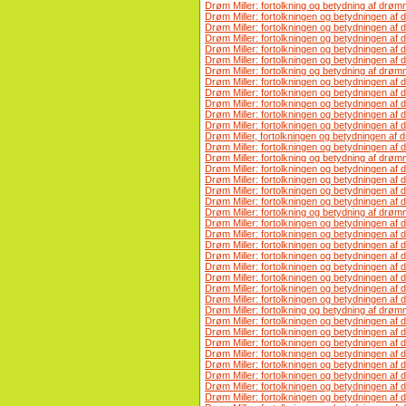
Drøm Miller: fortolkning og betydning af drømm
Drøm Miller: fortolkningen og betydningen af 
Drøm Miller: fortolkningen og betydningen af 
Drøm Miller: fortolkningen og betydningen af 
Drøm Miller: fortolkningen og betydningen af 
Drøm Miller: fortolkningen og betydningen af ​
Drøm Miller: fortolkning og betydning af dr
Drøm Miller: fortolkningen og betydningen af ​
Drøm Miller: fortolkningen og betydningen af 
Drøm Miller: fortolkningen og betydningen af 
Drøm Miller: fortolkningen og betydningen af 
Drøm Miller: fortolkningen og betydningen af 
Drøm Miller, fortolkningen og betydningen af ​​
Drøm Miller: fortolkningen og betydningen af ​
Drøm Miller: fortolkning og betydning af dr
Drøm Miller: fortolkningen og betydningen af 
Drøm Miller: fortolkningen og betydningen af
Drøm Miller: fortolkningen og betydningen af 
Drøm Miller: fortolkningen og betydningen af ​
Drøm Miller: fortolkning og betydning af drømm
Drøm Miller: fortolkningen og betydningen af 
Drøm Miller: fortolkningen og betydningen af
Drøm Miller: fortolkningen og betydningen af 
Drøm Miller: fortolkningen og betydningen af ​
Drøm Miller: fortolkningen og betydningen af ​​
Drøm Miller: fortolkningen og betydningen af 
Drøm Miller: fortolkningen og betydningen af 
Drøm Miller: fortolkningen og betydningen af 
Drøm Miller: fortolkning og betydning af drøm
Drøm Miller: fortolkningen og betydningen af
Drøm Miller: fortolkningen og betydningen af ​
Drøm Miller: fortolkningen og betydningen af
Drøm Miller: fortolkningen og betydningen af 
Drøm Miller: fortolkningen og betydningen af
Drøm Miller: fortolkningen og betydningen af 
Drøm Miller: fortolkningen og betydningen af 
Drøm Miller: fortolkningen og betydningen af 