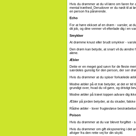
Hvis du drømmer at du vil lære om faren for 
mental træthed; Derudover er du nødt til at
en person fra pårørende.
Echo
For at høre ekkoet af en drøm - varsler, at du 
dit job, og dine venner vil efterlade dig i en va
Smykker
At drømme knust eller brudt smykker - varsle
Den drøm kan betyde, at snart vil du ændre he
alene.
Æbler
Dette er en meget god søvn for de fleste men
særdeles gunstig for den person, der ser d
Hvis du drømmer at du spiser forkælede æble
Modne æbler på et træ betyder, at det er tid ti
grundigt over, hvad du vil gøre, og dristigt 
Modne æbler på træet toppen advare dig ikke t
Æbler på jorden betyder, at du skader, falsk
Rådne æbler - lover frugtesløse bestræbelse
Poison
Hvis du drømmer at du var blevet forgiftet - 
Hvis du drømmer om gift eksponering i det and
afviger fra den rette vej for din skyld.