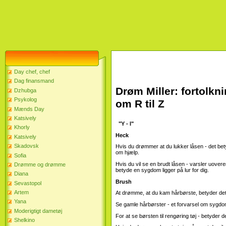
Day chef, chef
Dag finansmand
Drøm Miller: fortolk
Dzhubga
Psykolog
om R til Z
Mænds Day
Katsively
"Y - I"
Khorly
Heck
Katsively
Skadovsk
Hvis du drømmer at du lukker låsen - det be
om hjælp.
Sofia
Hvis du vil se en brudt låsen - varsler uo
Drømme og drømme
betyde en sygdom ligger på lur for dig.
Diana
Brush
Sevastopol
Artem
At drømme, at du kam hårbørste, betyder det, a
Yana
Se gamle hårbørster - et forvarsel om sygdo
Moderigtigt dametøj
For at se børsten til rengøring tøj - betyder d
Shelkino