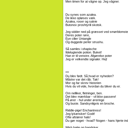
Men timen for at vågne op. Jeg vågner.
Du synes som azalea.
De ikke opløses væk.
Azalea, roser og salvie
Butonov proshtyrili skotsk.
Jeg sidder ned på græsset ved smørblomste
Deres poter røre,
Eye cilier Untangle
Og duggede perler strushu.
Så samles i ohapische
Ildelugtende potion. Buket!
Han er til venstre. Afgørelse poter
Jeg er velkendte signaler. Hej!
***
Du blev født. Så hvad er nyheden?
Måske var det råb. Tak!
Mor og far skrev historien
Hvis du vil vide, hvordan du bliver du er.
Om nelliker, fletninger, ben.
Det blev mærkbar - vil ikke passere!
På ører - hul under øreringe
Og buste. Sandsynligvis en broche.
Riddle-pige! Enchantress!
Jeg lykønsker! Godt!
Ofte afslører hals!
Du gør noget - hvad? Nogen - hans hjerte ind
Wish hatte og handsker,