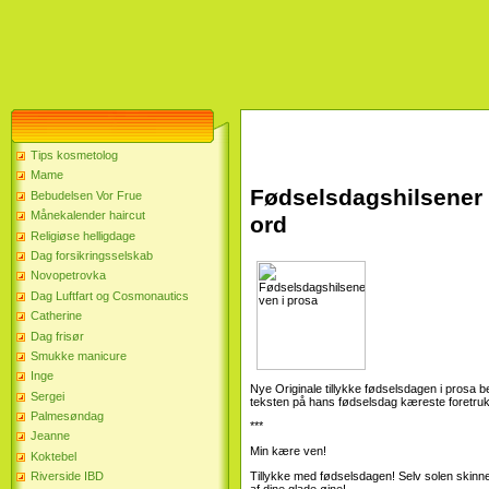
Tips kosmetolog
Mame
Fødselsdagshilsener 
Bebudelsen Vor Frue
Månekalender haircut
ord
Religiøse helligdage
Dag forsikringsselskab
Novopetrovka
Dag Luftfart og Cosmonautics
Catherine
Dag frisør
Smukke manicure
Inge
Nye Originale tillykke fødselsdagen i prosa
Sergei
teksten på hans fødselsdag kæreste foretruk
Palmesøndag
***
Jeanne
Min kære ven!
Koktebel
Tillykke med fødselsdagen! Selv solen skinn
Riverside IBD
af dine glade øjne!