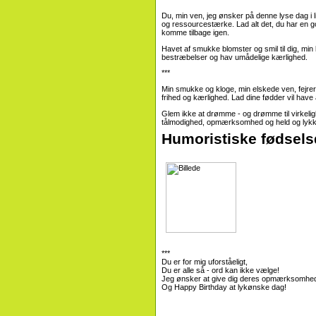
Du, min ven, jeg ønsker på denne lyse dag i
og ressourcestærke. Lad alt det, du har en go
komme tilbage igen.
Havet af smukke blomster og smil til dig, min
bestræbelser og hav umådelige kærlighed.
***
Min smukke og kloge, min elskede ven, fejrer
frihed og kærlighed. Lad dine fødder vil have a
Glem ikke at drømme - og drømme til virkelig
tålmodighed, opmærksomhed og held og lykke 
Humoristiske fødsels
***
Du er for mig uforståeligt,
Du er alle så - ord kan ikke vælge!
Jeg ønsker at give dig deres opmærksomhe
Og Happy Birthday at lykønske dag!