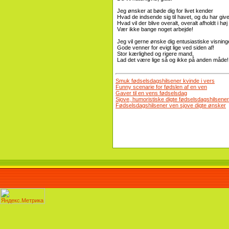
Jeg ønsker at bøde dig for livet kender
Hvad de indsende sig til havet, og du har give
Hvad vil der blive overalt, overalt afholdt i høj
Vær ikke bange noget arbejde!
Jeg vil gerne ønske dig entusiastiske visning
Gode ​​venner for evigt lige ved siden af!
Stor kærlighed og rigere mand,
Lad det være lige så og ikke på anden måde!
Smuk fødselsdagshilsener kvinde i vers
Funny scenarie for fødslen af ​​en ven
Gaver til en vens fødselsdag
Sjove, humoristiske digte fødselsdagshilsener
Fødselsdagshilsener ven sjove digte ønsker