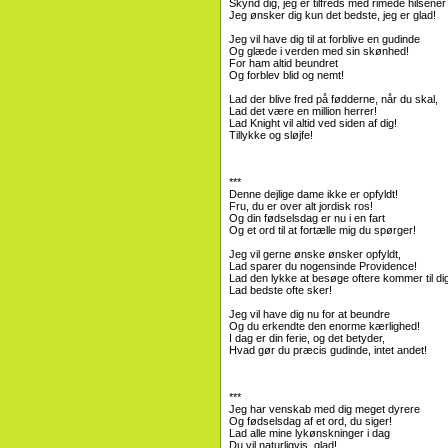
Skynd dig, jeg er tilfreds med rimede hilsener
Jeg ønsker dig kun det bedste, jeg er glad!
Jeg vil have dig til at forblive en gudinde
Og glæde i verden med sin skønhed!
For ham altid beundret
Og forblev blid og nemt!
Lad der blive fred på fødderne, når du skal,
Lad det være en million herrer!
Lad Knight vil altid ved siden af ​​dig!
Tillykke og sløjfe!
***
Denne dejlige dame ikke er opfyldt!
Fru, du er over alt jordisk ros!
Og din fødselsdag er nu i en fart
Og et ord til at fortælle mig du spørger!
Jeg vil gerne ønske ønsker opfyldt,
Lad sparer du nogensinde Providence!
Lad den lykke at besøge oftere kommer til di
Lad bedste ofte sker!
Jeg vil have dig nu for at beundre
Og du erkendte den enorme kærlighed!
I dag er din ferie, og det betyder,
Hvad gør du præcis gudinde, intet andet!
***
Jeg har venskab med dig meget dyrere
Og fødselsdag af et ord, du siger!
Lad alle mine lykønskninger i dag
Du vil naturligvis, glad!