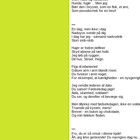
Hunde, fugle ... Men jeg
Bær den i brystet, som en flok, et øre,
Som povodochek for en hest!
***
En dag, men ikke i dag
Naduyus sonde på dig.
I dag har jeg - sømand nadvodnik
Stort skib-skib.
Hajer er fodret delfiner
Skyd øjnene på tæt hold.
Jeg løb på ryggen.
Dit hus. Street. Hegn.
Flop til infanteriet!
Gåture arm i arm blandt roser.
Du hvisker i øret noget.
For eksempel, at kærligheden - en nysgerrig
Jeg vendte lederen af ​​dato.
Du satser! Fødselsdag pige!
Aida, skønhed, soldater!
Du ser, og derefter vil bevæge sig.
Men tillykke med fødselsdagen, ikke en solda
Truende på kysten, mens!
Brevet - en buket og chokolade,
Og min følelser floden.
***
Fru, du er så smuk i denne kjole!
Åh, jeg ikke genkende! Du navngive dag nu ..