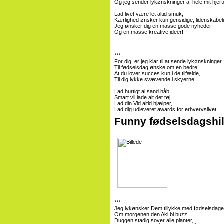
Og jeg sender lykønskninger af hele mit hjert
Lad livet være let altid smuk,
Kærlighed ønsker kun gensidige, lidenskabelig
Jeg ønsker dig en masse gode nyheder
Og en masse kreative ideer!
***
For dig, er jeg klar til at sende lykønskninger,
Til fødselsdag ønske om en bedre!
At du lover succes kun i de tilfælde,
Til dig lykke svævende i skyerne!
Lad hurtigt al sand håb,
Smart vil lade alt det tøj ...
Lad din Vid altid hjælper,
Lad dig udleveret awards for erhvervslivet!
Funny fødselsdagshil
***
Jeg lykønsker Dem tillykke med fødselsdage
Om morgenen den Aki bi buzz.
Duggen stadig sover alle planter,