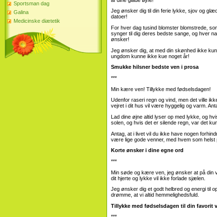
Sportsman dag
Jeg ønsker dig til din ferie lykke, sjov og g
Galina
datoer!
Medicinske diætetik
For hver dag tusind blomster blomstrede, som vi
synger til dig deres bedste sange, og hver nat 
ønsker!
Jeg ønsker dig, at med din skønhed ikke kunn
ungdom kunne ikke kue noget år!
Smukke hilsner bedste ven i prosa
***
Min kære ven! Tillykke med fødselsdagen!
Udenfor raseri regn og vind, men det ville 
vejret i dit hus vil være hyggelig og varm. Ant
Lad dine øjne altid lyser op med lykke, og hvis d
solen, og hvis det er silende regn, var det k
Antag, at i livet vil du ikke have nogen forhin
være lige gode venner, med hvem som helst 
Korte ønsker i dine egne ord
***
Min søde og kære ven, jeg ønsker at på din vej
dit hjerte og lykke vil ikke forlade sjælen.
Jeg ønsker dig et godt helbred og energi til op
drømme, at vi altid hemmelighedsfuld.
Tillykke med fødselsdagen til din favorit
***