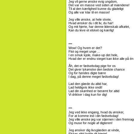
Jeg vil gerne ønske evig ungdom,
Det var en masse ved siden af ​​mændene!
Til al den kærlighed kunne du gladeligt
Og alle var klar til en masse!
Jeg ville ønske, at hele skete,
Hvad ønsker du i dit liv, du har!
Og mit hjerte, har denne lidenskab afkølet,
Kan du leve et elsket og kærlig!
***
Wow! Og hvem er det?
Flot og meget unge ...
I en smuk kjole, make-up det hele,
Hvad der er endnu steget kan ikke alle på én
Åh, det er fødselsdag pige for os
Det giver lykønske den bedste chance
Og for hendes digte bære
I dag, på denne meget fødselsdag!
Lad den glæde du altid har,
Lad heldigvis ikke ondt!
Lad din skønhed er berømt for altid
Vi drikker i dag kun for dig!
***
Jeg ved ikke engang, hvad du ønsker,
For at komme ind i din fødselsdag!
Jeg ville ønske jeg var stjernen i den fremrag
Og muse for nogle af digteren!
Jeg ønsker dig livsglæden at vinde,
Elsker altid holde dit hjerte!