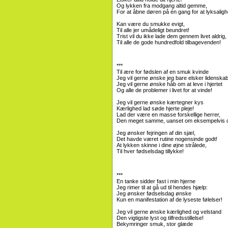
Og lykken fra modgang altid gemme,
For at åbne døren på én gang for at lyksaligh
Kan være du smukke evigt,
Til alle jer umådeligt beundret!
Trist vil du ikke lade dem gennem livet aldrig,
Til alle de gode hundredfold tilbagevenden!
***
Til ære for fødslen af ​​en smuk kvinde
Jeg vil gerne ønske jeg bare elsker lidenskabe
Jeg vil gerne ønske håb om at leve i hjertet
Og alle de problemer i livet for at vinde!
Jeg vil gerne ønske kærtegner kys
Kærlighed lad søde hjerte pleje!
Lad der være en masse forskellige herrer,
Den meget samme, uanset om eksempelvis 
Jeg ønsker fejringen af ​​din sjæl,
Det havde været rutine nogensinde godt!
At lykken skinne i dine øjne strålede,
Til hver fødselsdag tillykke!
***
En tanke sidder fast i min hjerne
Jeg rimer til at gå ud til hendes hjælp:
Jeg ønsker fødselsdag ønske
Kun en manifestation af de lyseste følelser!
Jeg vil gerne ønske kærlighed og velstand
Den vigtigste lyst og tilfredsstillelse!
Bekymringer smuk, stor glæde