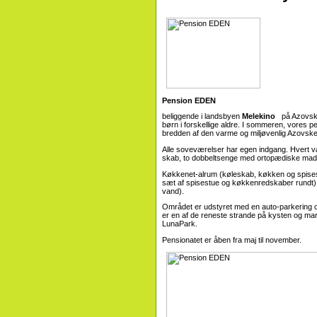
Pension EDEN
beliggende i landsbyen
Melekino
på Azovske 
børn i forskellige aldre. I sommeren, vores pe
bredden af ​​den varme og miljøvenlig Azovsk
Alle soveværelser har egen indgang. Hvert væ
skab, to dobbeltsenge med ortopædiske mad
Køkkenet-alrum (køleskab, køkken og spises
sæt af spisestue og køkkenredskaber rundt). S
vand).
Området er udstyret med en auto-parkering o
er en af ​​de reneste strande på kysten og ma
LunaPark.
Pensionatet er åben fra maj til november.