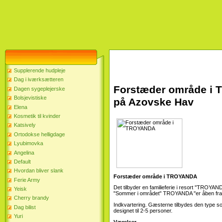
Supplerende hudpleje
Dag i iværksætteren
Forstæder område i 
Dagen sygeplejerske
Bolsjevistiske
på Azovske Hav
Elena
Kosmetik til kvinder
Katsively
Ortodokse helligdage
Lyubimovka
Angelina
Default
Hvordan bliver slank
Forstæder område i TROYANDA
Ferie Army
Det tilbyder en familieferie i resort "TROYAND
Yeisk
"Sommer i området" TROYANDA "er åben fra m
Cherry brandy
Indkvartering. Gæsterne tilbydes den type 
Dag bilist
designet til 2-5 personer.
Yuri
Værelser.