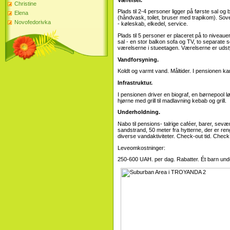
Christine
Plads til 2-4 personer ligger på første sal 
Elena
(håndvask, toilet, bruser med trapikom). Sov
Novofedorivka
- køleskab, elkedel, service.
Plads til 5 personer er placeret på to nivea
sal - en stor balkon sofa og TV, to separate 
værelserne i stueetagen. Værelserne er uds
Vandforsyning.
Koldt og varmt vand. Måltider. I pensionen ka
Infrastruktur.
I pensionen driver en biograf, en børnepool l
hjørne med grill til madlavning kebab og grill.
Underholdning.
Nabo til pensions- talrige caféer, barer, se
sandstrand, 50 meter fra hytterne, der er ren
diverse vandaktiviteter. Check-out tid. Check 
Leveomkostninger:
250-600 UAH. per dag. Rabatter. Ét barn under