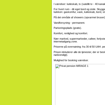
I værelser: køleskab, tv (satellit-tv - 40 kanal
For hvert rum - dit eget bord og stole. Skygge
køkken: gaskomfur, vask, køleskab, bord, stole
På det område af showers (opvarmet bruser),
Vandforsyning - permanent.
Parkeringsplads (gratis).
Komfort, renlighed og komfort.
Nær marked, supermarkeder, cafeer, forlystel
internetadgang zone.
Priserne på overnatning: fra 30 til 50 UAH. 
Prisen inkluderer alle de tjenester, der er be
nødvendigt).
Mulighed for booking værelser.