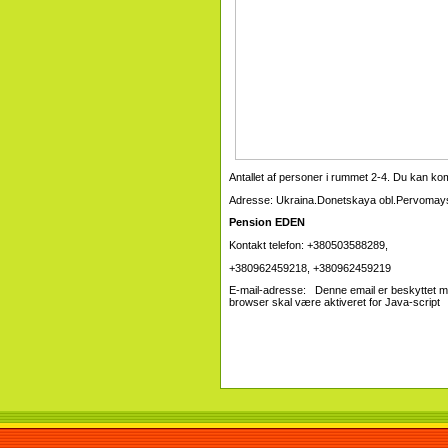
Antallet af personer i rummet 2-4. Du kan komme 
Adresse: Ukraina.Donetskaya obl.Pervomays
Pension EDEN
Kontakt telefon: +380503588289,
+380962459218, +380962459219
E-mail-adresse: Denne email er beskyttet m
browser skal være aktiveret for Java-script