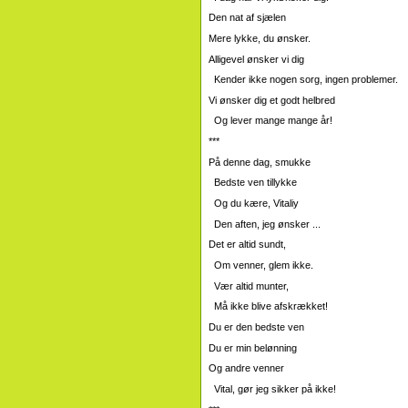
Den nat af sjælen
Mere lykke, du ønsker.
Alligevel ønsker vi dig
Kender ikke nogen sorg, ingen problemer.
Vi ønsker dig et godt helbred
Og lever mange mange år!
***
På denne dag, smukke
Bedste ven tillykke
Og du kære, Vitaliy
Den aften, jeg ønsker ...
Det er altid sundt,
Om venner, glem ikke.
Vær altid munter,
Må ikke blive afskrækket!
Du er den bedste ven
Du er min belønning
Og andre venner
Vital, gør jeg sikker på ikke!