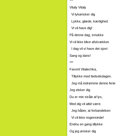
***
Vitaly Vitaly
Vi lykønsker dig
Lykke, glæde, kærlighed
Vi vil have dig!
På denne dag, smukke
Vi vil ikke blive afskrækket.
I dag vil vi have det sjovt
Sang og dans!
***
Favorit Vitalechka,
Tillykke med fødselsdagen.
Jeg må indrømme denne ferie
Jeg elsker dig
Du er min stråle af lys,
Med dig vil altid være.
Jeg håber, at forbandelsen
Vi vil ikke nogensinde!
Endnu en gang tillykke
Og jeg ønsker dig