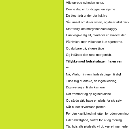
Ville sprede nyheden rundt.
Denne dag er for dig gav en stjerne
Du blev født under det i sit lys.
Så uanset om du er smart, og du er altid din v
Start tidligt om morgenen ved daggry.
Han vil give dig alt, hvad der er skrevet der,
På himlen, men vi kender kun stjernerne.
Og du bare gå, skære tåge
Og indånde den rene morgenluft.
Tillykke med fødselsdagen fra en ven
***
Nå, Vitaly, min ven, fødselsdagen til dig!
Tillad mig at ønske, da ingen kidding,
Dig nye sejre, til din karriere
Det fremmer og op og ned alene.
Og så du altid have en plads for sig selv,
Når huset til velstand planen,
For den kærlighed minutter, for uden dem ing
Uden kærlighed, blottet for liv og mening.
Tja, hvis alle pludselig vil du være i nærhede