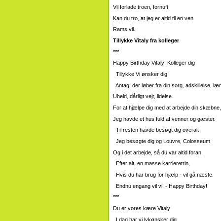
Vil forlade troen, fornuft,
Kan du tro, at jeg er altid til en ven
Rams vil.
Tillykke Vitaly fra kolleger
***
Happy Birthday Vitaly!
Kolleger dig
Tillykke Vi ønsker dig.
Antag, der løber fra din sorg, adskillelse, læ
Uheld, dårligt vejr, lidelse.
For at hjælpe dig med at arbejde din skæbne
Jeg havde et hus fuld af venner og gæster.
Til resten havde besøgt dig overalt
Jeg besøgte dig og Louvre, Colosseum.
Og i det arbejde, så du var altid foran,
Efter alt, en masse karrieretrin,
Hvis du har brug for hjælp - vil gå næste.
Endnu engang vil vi: - Happy Birthday!
***
Du er vores kære Vitaly
I dag har vi lykønsker dig.