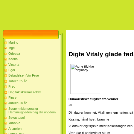
Marino
Inge
Digte Vitaly glade fø
Odessa
Kacha
Victoria
Egor
Bebudelsen Vor Frue
Jubilee 35 år
Fred
Dag faldskærmssoldat
Pinse
Humoristiske tillykke fra venner
Jubilee 20 år
***
System tidsmæssigt
Hemmeligheden bag din ungdom
Din dag er kommet, Vitali, gennem natten, så
Sevastopol
Kissing, hånd høst, kramme
Yurevka
Vi ønsker dig tillykke med fødselsdagen ven!
Anatolien
Vær klar til at skyde et skum.