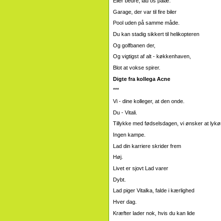
Eller bedre, lad os palæ.
Garage, der var til fire biler
Pool uden på samme måde.
Du kan stadig sikkert til helikopteren
Og golfbanen der,
Og vigtigst af alt - køkkenhaven,
Blot at vokse spirer.
Digte fra kollega Acne
***
Vi - dine kolleger, at den onde.
Du - Vitali.
Tillykke med fødselsdagen, vi ønsker at lyk
Ingen kampe.
Lad din karriere skrider frem
Høj.
Livet er sjovt Lad varer
Dybt.
Lad piger Vitalka, falde i kærlighed
Hver dag.
Kræfter lader nok, hvis du kan lide