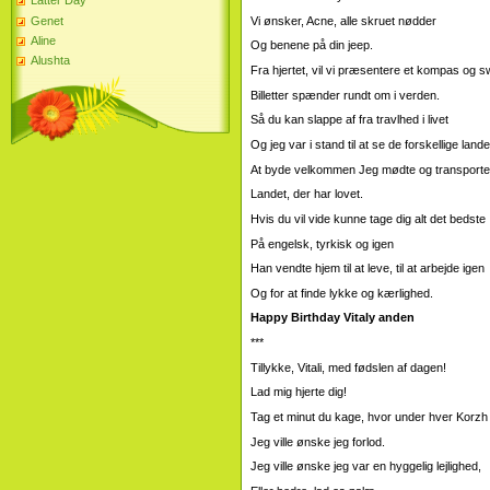
Latter Day
Vi ønsker, Acne, alle skruet nødder
Genet
Aline
Og benene på din jeep.
Alushta
Fra hjertet, vil vi præsentere et kompas og s
Billetter spænder rundt om i verden.
Så du kan slappe af fra travlhed i livet
Og jeg var i stand til at se de forskellige lande
At byde velkommen Jeg mødte og transporter
Landet, der har lovet.
Hvis du vil vide kunne tage dig alt det bedste
På engelsk, tyrkisk og igen
Han vendte hjem til at leve, til at arbejde igen
Og for at finde lykke og kærlighed.
Happy Birthday Vitaly anden
***
Tillykke, Vitali, med fødslen af ​​dagen!
Lad mig hjerte dig!
Tag et minut du kage, hvor under hver Korzh
Jeg ville ønske jeg forlod.
Jeg ville ønske jeg var en hyggelig lejlighed,