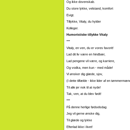
Og ikke dovenskab.
Du store lykke, velstand, komfort
Evigt.
Tillykke, Vitaly, du hylder
Kolleger.
Humoristiske tillykke Vitaly
***
Vitaly, en ven, du er vores favorit!
Lad dit liv være en hindbær,
Lad pengene vil være, og karriere,
Og vodka, men kun - med måde!
Vi ønsker dig glæde, sjov,
(I dette tilfælde - ikke lider af en tømmermæn
Til alle jer nok til at nyde!
Tak, ven, at du blev født!
***
På denne herlige fødselsdag
Jeg vil gerne ønske dig,
Til glæde og lykke
Efterlad ikke i livet!