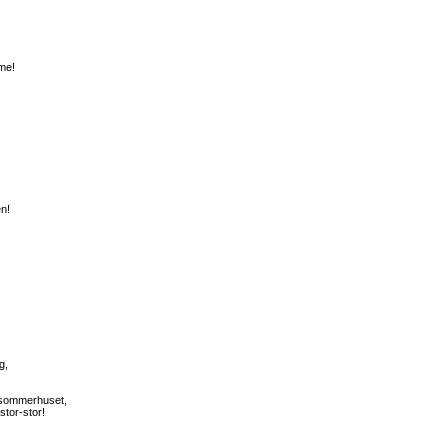
me!
en!
g,
, sommerhuset,
stor-stor!