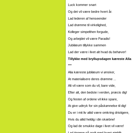
Luck kommer snart
Og det vil være bedre hvert år.
Lad lederen af ​​henseender
Lad drømme til virkelighed,
Kolleger simpelthen forgude,
Og arbejdet vil være Paradis!
Jubilæum tillykke sammen
Lad der være i livet alt hvad du behøver!
Tillykke med bryllupsdagen kæreste Alla
***
Alia kæreste jubilæum vi ønsker,
At materialisere deres drømme ...
Alt vil være som du vil, bare vide,
Efter alt, den bedste i verden, præcis dig!
Og festen af ​​ordene vil ikke spare,
At give udtryk for sin påskønnelse til dig!
Du er i mit liv altid være omkring dristigere,
Hvis du altid heldig i din skæbne!
Og lad de smukke dage i livet vil være!
Lad tingene gå godt med hvert øjeblik ...