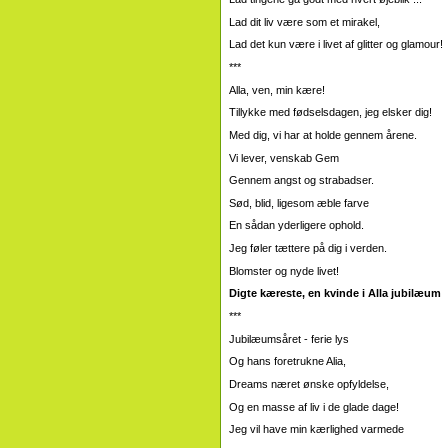
Lad dit liv være som et mirakel,
Lad det kun være i livet af glitter og glamour!
***
Alla, ven, min kære!
Tillykke med fødselsdagen, jeg elsker dig!
Med dig, vi har at holde gennem årene.
Vi lever, venskab Gem
Gennem angst og strabadser.
Sød, blid, ligesom æble farve
En sådan yderligere ophold.
Jeg føler tættere på dig i verden.
Blomster og nyde livet!
Digte kæreste, en kvinde i Alla jubilæum
***
Jubilæumsåret - ferie lys
Og hans foretrukne Alia,
Dreams næret ønske opfyldelse,
Og en masse af liv i de glade dage!
Jeg vil have min kærlighed varmede