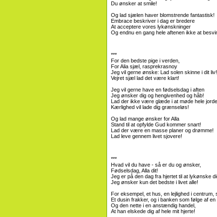
Du ønsker at smile!
Og lad sjælen haver blomstrende fantastisk!
Embrace beskriver i dag er bredere
At acceptere vores lykønskninger
Og endnu en gang hele aftenen ikke at besvi
***
For den bedste pige i verden,
For Alia sjæl, rasprekrasnoy
Jeg vil gerne ønske: Lad solen skinne i dit liv!
Vejret sjæl lad det være klart!
Jeg vil gerne have en fødselsdag i aften
Jeg ønsker dig og hengivenhed og håb!
Lad der ikke være glæde i at møde hele jord
Kærlighed vil lade dig grænseløs!
Og lad mange ønsker for Alla
Stand til at opfylde Gud kommer snart!
Lad der være en masse planer og drømme!
Lad leve gennem livet sjovere!
***
Hvad vil du have - så er du og ønsker,
Fødselsdag, Alla dit!
Jeg er på den dag fra hjertet til at lykønske di
Jeg ønsker kun det bedste i livet alle!
For eksempel, et hus, en lejlighed i centrum
Et dusin frakker, og i banken som følge af en 
Og den nette i en anstændig handel,
At han elskede dig af hele mit hjerte!