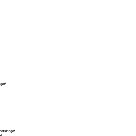
ger!
perslange!
or!