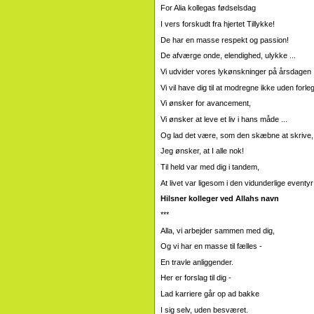
For Alia kollegas fødselsdag
I vers forskudt fra hjertet Tillykke!
De har en masse respekt og passion!
De afværge onde, elendighed, ulykke ...
Vi udvider vores lykønskninger på årsdagen
Vi vil have dig til at modregne ikke uden forle
Vi ønsker for avancement,
Vi ønsker at leve et liv i hans måde ...
Og lad det være, som den skæbne at skrive,
Jeg ønsker, at I alle nok!
Til held var med dig i tandem,
At livet var ligesom i den vidunderlige eventyr
Hilsner kolleger ved Allahs navn
***
Alla, vi arbejder sammen med dig,
Og vi har en masse til fælles -
En travle anliggender.
Her er forslag til dig -
Lad karriere går op ad bakke
I sig selv, uden besværet.