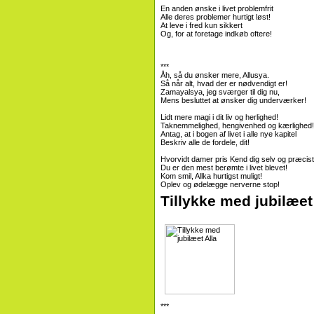
En anden ønske i livet problemfrit
Alle deres problemer hurtigt løst!
At leve i fred kun sikkert
Og, for at foretage indkøb oftere!
***
Åh, så du ønsker mere, Allusya.
Så når alt, hvad der er nødvendigt er!
Zamayalsya, jeg sværger til dig nu,
Mens besluttet at ønsker dig underværker!
Lidt mere magi i dit liv og herlighed!
Taknemmelighed, hengivenhed og kærlighed!
Antag, at i bogen af ​​livet i alle nye kapitel
Beskriv alle de fordele, dit!
Hvorvidt damer pris Kend dig selv og præcist
Du er den mest berømte i livet blevet!
Kom smil, Allka hurtigst muligt!
Oplev og ødelægge nerverne stop!
Tillykke med jubilæet 
***