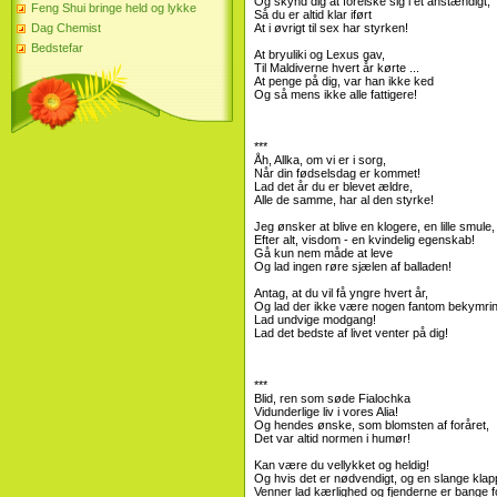
Og skynd dig at forelske sig i et anstændigt,
Feng Shui bringe held og lykke
Så du er altid klar iført
Dag Chemist
At i øvrigt til sex har styrken!
Bedstefar
At bryuliki og Lexus gav,
Til Maldiverne hvert år kørte ...
At penge på dig, var han ikke ked
Og så mens ikke alle fattigere!
***
Åh, Allka, om vi er i sorg,
Når din fødselsdag er kommet!
Lad det år du er blevet ældre,
Alle de samme, har al den styrke!
Jeg ønsker at blive en klogere, en lille smule,
Efter alt, visdom - en kvindelig egenskab!
Gå kun nem måde at leve
Og lad ingen røre sjælen af ​​balladen!
Antag, at du vil få yngre hvert år,
Og lad der ikke være nogen fantom bekymrin
Lad undvige modgang!
Lad det bedste af livet venter på dig!
***
Blid, ren som søde Fialochka
Vidunderlige liv i vores Alia!
Og hendes ønske, som blomsten af ​​foråret,
Det var altid normen i humør!
Kan være du vellykket og heldig!
Og hvis det er nødvendigt, og en slange klap
Venner lad kærlighed og fjenderne er bange f