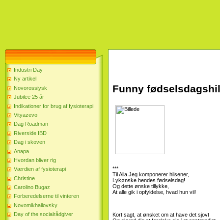
Industri Day
Ny artikel
Funny fødselsdagshils
Novorossiysk
Jubilee 25 år
Indikationer for brug af fysioterapi
Vityazevo
Dag Roadman
Riverside IBD
Dag i skoven
Anapa
Hvordan bliver rig
***
Værdien af ​​fysioterapi
Til Alla Jeg komponerer hilsener,
Christine
Lykønske hendes fødselsdag!
Og dette ønske tillykke,
Carolino Bugaz
At alle gik i opfyldelse, hvad hun vil!
Forberedelserne til vinteren
Novomikhailovsky
Day of the socialrådgiver
Kort sagt, at ønsket om at have det sjovt