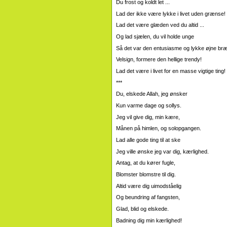
Du frost og koldt let ...
Lad der ikke være lykke i livet uden grænse!
Lad det være glæden ved du altid ...
Og lad sjælen, du vil holde unge
Så det var den entusiasme og lykke øjne bræ
Velsign, formere den hellige trendy!
Lad det være i livet for en masse vigtige ting!
***
Du, elskede Allah, jeg ønsker
Kun varme dage og sollys.
Jeg vil give dig, min kære,
Månen på himlen, og solopgangen.
Lad alle gode ting til at ske
Jeg ville ønske jeg var dig, kærlighed.
Antag, at du kører fugle,
Blomster blomstre til dig.
Altid være dig uimodståelig
Og beundring af fangsten,
Glad, blid og elskede.
Badning dig min kærlighed!