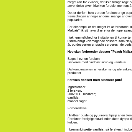
meget rart for kvinder, der ikke tilbagesøge de
anvendelse giver ikke kun fordele, men også 
Det er derfor i hele verden fersken er en popu
fremstillingen af ​​nogle af dem i mange år o
popularitet.
For eksempel er det meget let at forberede
Malbaie" fik sit navn til ære for den operasa
I taknemmelighed for invitationen til koncerte
usædvanligt velsmagende dessert, som Nelly 
år, og desserten er stadig serveres i de beds
Hvordan forbereder dessert "Peach Malba
Bages i ovnen fersken
Serveres med hindbær sirup og vanille is.
Da kombinationen af ​​fersken is og alle virk
produkter.
Fersken dessert med hindbær puré
Ingredienser:
2 fersken;
200230 C. hindbær;
vanilleis;
mandel flager.
Forberedelse:
Hindbær buste og pyurirovat hjælp af en blend
Ferskner forsigtigt skræl inden dette dyppe de
kulden.
I kremanki sætte vanilleis, så fersken, hind