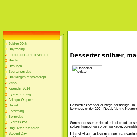
Jubilee 60 år
Daytrading
Desserter solbær, ma
Forberedelserne til vinteren
Nikolai
Dzhubga
Sportsman dag
Udviklingen af ​​fysioterapi
Vitino
Kalender 2014
Fysisk træning
Arkhipo-Osipovka
Desserter korender er meget forskellige. Ja, o
Daniel
korender, er der 200 - Royal, Nizhny Novgoro
Forretning
Børnedag
Express kost
Sommer desserter ribs glæde dig med sin sma
solbær kompot og sorbet, og kager, og endda
Dag i iværksætteren
Student Day
I dag vil vi lære at lave mad den usædvanlig