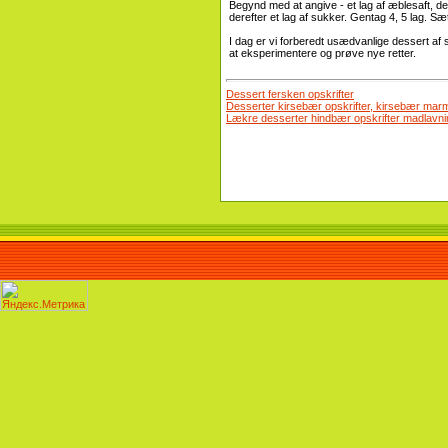
Begynd med at angive - et lag af æblesaft, dere
derefter et lag af sukker. Gentag 4, 5 lag. Sæt 
I dag er vi forberedt usædvanlige dessert af
at eksperimentere og prøve nye retter.
Dessert fersken opskrifter
Desserter kirsebær opskrifter, kirsebær marm
Lækre desserter hindbær opskrifter madlavni