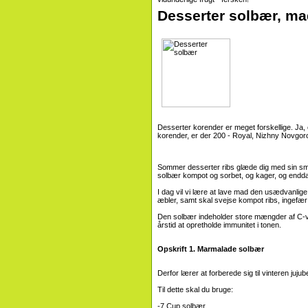
Desserter solbær, ma
Desserter korender er meget forskellige. Ja, o
korender, er der 200 - Royal, Nizhny Novgoro
Sommer desserter ribs glæde dig med sin sma
solbær kompot og sorbet, og kager, og endda
I dag vil vi lære at lave mad den usædvanlig
æbler, samt skal svejse kompot ribs, ingefær o
Den solbær indeholder store mængder af C-vi
årstid at opretholde immunitet i tonen.
Opskrift 1. Marmalade solbær
Derfor lærer at forberede sig til vinteren juju
Til dette skal du bruge:
-7 Cup solbær