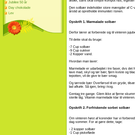
æbler, samt skal svejse kompot ribs, ingefær o
Jubilee 50 år
Day chokolade
Den solbær indeholder store mængder af C-vi
årstid at opretholde immunitet i tonen.
Lev
Opskrift 1. Marmalade solbær
Derfor lærer at forberede sig til vinteren juju
Til dette skal du bruge:
-7 Cup solbær
-9 Cup sukker
-2 Kopper vand.
Hvordan man laver:
Marmelade er udarbejdet i tre faser, dvs det 
lave mad, skyl og tør bær, fjern kviste og bl
tepotten, vil de give te bær smag.
Og tørrede bær Overførsel til en gryde, tilsæ
lad afkøle. Så igen, bring i kog.
Gentag tre gange. Glem ikke at fjerne skum
sterile låg. Vitamin marmelade klar til vinteren
Opskrift 2. Forfriskende sorbet solbær
Om vinteren høst af korender har vi forbered
dag sommer. For at gøre dette, tage:
- 2 kopper solbær
-1 Cup piskefløde