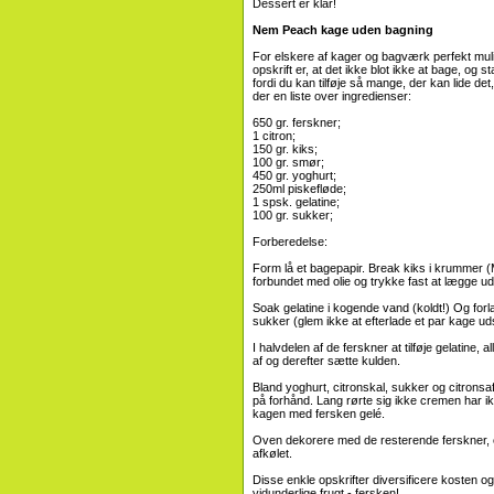
Dessert er klar!
Nem Peach kage uden bagning
For elskere af kager og bagværk perfekt mul
opskrift er, at det ikke blot ikke at bage, og s
fordi du kan tilføje så mange, der kan lide det,
der en liste over ingredienser:
650 gr. ferskner;
1 citron;
150 gr. kiks;
100 gr. smør;
450 gr. yoghurt;
250ml piskefløde;
1 spsk. gelatine;
100 gr. sukker;
Forberedelse:
Form lå et bagepapir. Break kiks i krummer (M
forbundet med olie og trykke fast at lægge ud i
Soak gelatine i kogende vand (koldt!) Og forla
sukker (glem ikke at efterlade et par kage u
I halvdelen af ​​de ferskner at tilføje gelatine
af og derefter sætte kulden.
Bland yoghurt, citronskal, sukker og citronsaf
på forhånd. Lang rørte sig ikke cremen har i
kagen med fersken gelé.
Oven dekorere med de resterende ferskner, 
afkølet.
Disse enkle opskrifter diversificere kosten o
vidunderlige frugt - fersken!