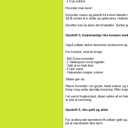
-1 Cup sukker.
Hvordan man laver:
Korender vaske og adskilt fra kviste blandet
Så lå sorbet til is skåle og opbevares i kølesk
Derefter kan du tjene det til tabellen. Sorbe
Opskrift 3. Usædvanlige ribs kompot me
Også solbær lækre desserter produceret og 
For kompot, skal du bruge:
-300 Gram korender
-1 Tablespoon revet ingefær
- Saft af en halv lime
-2 Liter vand
- Halvanden kopper sukker
Sådan gør du:
Placer korender i en gryde, hæld sukker og 
bring i kog under jævnlig omrøring. Efter kogn
I et varmt frugtkompot, tilsæt saften af ​​en
er klar til servering.
Opskrift 4. ribs gelé og æble
For at tilskynde børnebord fil solbær gelé og
på at værdsætte dine børn.