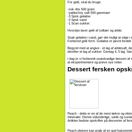
For gelé, skal du bruge:
-sok ribs 500 gram
-yablochny saft 500 gammaer
-3 Spsk gelatine
-3 Spsk vand
-1 Scan sukker.
Hvordan laver gelé af solbær og æble:
Soak gelatine i vand, gør det muligt at stige 
Forbered gelé form. Gelatine er jævnt fordelt
Begynd med at angive - et lag af æblesaft, dere
derefter et lag af sukker. Gentag 4, 5 lag. Sæt 
I dag er vi forberedt usædvanlige dessert af
at eksperimentere og prøve nye retter.
Dessert fersken opskr
Peach - dette er en af ​​de mest lækre og els
mineraler. Denne vidunderlige, søde og sunde
Artiklen bedste opskrifter på desserter af fer
Peach elskere kan prale af en god hukommels