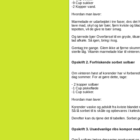
-9 Cup sukker
-2 Kopper vand.
Hvordan man laver:
Marmelade er udarbejdet i tre faser, dvs det 
lave mad, skyl og tør bær, fjern kviste og bl
tepotten, vil de give te bær smag.
Og tørrede bær Overførsel til en gryde, tilsæ
lad afkøle. Så igen, bring i kog.
Gentag tre gange. Glem ikke at fjerne skum
sterile låg. Vitamin marmelade klar til vinteren
Opskrift 2. Forfriskende sorbet solbær
Om vinteren høst af korender har vi forbered
dag sommer. For at gøre dette, tage:
- 2 kopper solbær
-1 Cup piskefløde
-1 Cup sukker.
Hvordan man laver:
Korender vaske og adskilt fra kviste blandet
Så lå sorbet til is skåle og opbevares i kølesk
Derefter kan du tjene det til tabellen. Sorbe
Opskrift 3. Usædvanlige ribs kompot me
Også solbær lækre desserter produceret og 