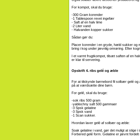
For kompot, skal du bruge:
-300 Gram korender
-1 Tablespoon revet ingefær
- Saft af en halv lime
-2 Liter vand
- Halvanden kopper sukker
Sådan gør du:
Placer korender i en gryde, hæld sukker og 
bring i kog under jævnlig omrøring. Efter kogn
I et varmt frugtkompot, tilsæt saften af ​​en
er klar til servering.
Opskrift 4. ribs gelé og æble
For at tilskynde børnebord fil solbær gelé og
på at værdsætte dine børn.
For gelé, skal du bruge:
-sok ribs 500 gram
-yablochny saft 500 gammaer
-3 Spsk gelatine
-3 Spsk vand
-1 Scan sukker.
Hvordan laver gelé af solbær og æble:
Soak gelatine i vand, gør det muligt at stige 
Forbered gelé form. Gelatine er jævnt fordelt