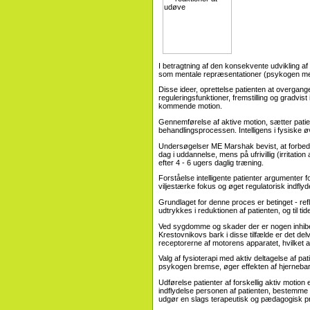
I betragtning af den konsekvente udvikling af
som mentale repræsentationer (psykogen me
Disse ideer, oprettelse patienten at overgangen 
reguleringsfunktioner, fremstilling og gradvi
kommende motion.
Gennemførelse af aktive motion, sætter patient
behandlingsprocessen. Intelligens i fysiske øv
Undersøgelser ME Marshak bevist, at forbedre 
dag i uddannelse, mens på ufrivillig (irritati
efter 4 - 6 ugers daglig træning.
Forståelse intelligente patienter argumenter 
viljestærke fokus og øget regulatorisk indfly
Grundlaget for denne proces er betinget - ref
udtrykkes i reduktionen af ​​patienten, og til 
Ved sygdomme og skader der er nogen inhiberi
Krestovnikovs bark i disse tilfælde er det delv
receptorerne af motorens apparatet, hvilket afs
Valg af fysioterapi med aktiv deltagelse af pa
psykogen bremse, øger effekten af ​​hjernebark
Udførelse patienter af forskellig aktiv motion 
indflydelse personen af ​​patienten, bestemme 
udgør en slags terapeutisk og pædagogisk p