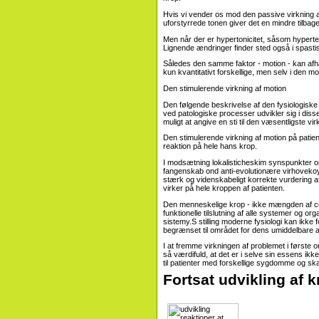
Hvis vi vender os mod den passive virkning af
uforstyrrede tonen giver det en mindre tilbag
Men når der er hypertonicitet, såsom hyperten
Lignende ændringer finder sted også i spast
Således den samme faktor - motion - kan afh
kun kvantitativt forskellige, men selv i den mo
Den stimulerende virkning af motion
Den følgende beskrivelse af den fysiologiske
ved patologiske processer udvikler sig i disse
muligt at angive en sti til den væsentligste vi
Den stimulerende virkning af motion på patie
reaktion på hele hans krop.
I modsætning lokalisticheskim synspunkter om
fangenskab ond anti-evolutionære virhovekoy
stærk og videnskabeligt korrekte vurdering af e
virker på hele kroppen af ​​patienten.
Den menneskelige krop - ikke mængden af ​​c
funktionelle tilslutning af alle systemer og o
sistemy.S stilling moderne fysiologi kan ikke f
begrænset til området for dens umiddelbare a
I at fremme virkningen af ​​problemet i først
så værdifuld, at det er i selve sin essens ik
til patienter med forskellige sygdomme og sk
Fortsat udvikling af 