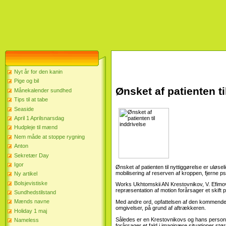
Nyt år for den kanin
Pige og bil
Ønsket af patienten ti
Månekalender sundhed
Tips til at tabe
Seaside
April 1 Aprilsnarsdag
Hudpleje til mænd
Nem måde at stoppe rygning
Anton
Sekretær Day
Igor
Ønsket af patienten til nyttiggørelse er uløsel
mobilisering af reserven af ​​kroppen, fjerne
Ny artikel
Bolsjevistiske
Works Ukhtomskii AN Krestovnikov, V. Efimov e
repræsentation af motion forårsager et skift 
Sundhedstilstand
Mænds navne
Med andre ord, opfattelsen af ​​den kommend
omgivelser, på grund af aftrækkeren.
Holiday 1 maj
Således er en Krestovnikovs og hans personale 
Nameless
forårsager et fald i imaginære situationer st