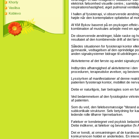
Khorly
elektrisk følsomhed visuelle centre.; samtidig
respirationshastighed, øget pulmonal ventilat
Vasilisa
Koblevo
I hallen af ​​fysioterapi, vi observerede ændri
højde når den kontemplative opfattelse af mot
Af KM Bykov baseret på en psykogen effekt af 
kombination af muskuløs arbejde med en agen
De observerede ændringer, både raske og ho
resultatet af den kombinerede drift af det før
Således situationen for fysioterapi kontor el
gymnastik, vedtagelsen af ​​den oprindelige p
anden signalsystemer bidrage til udviklingen af
Aktiviteterne af det første og andet signalsy
Indbyrdes afhængighed af aktiviteterne i den 
proceduren, terapeutiske øvelser, og bestemme
Lysstyrken af ​​manifestationer af denne reakt
patienten fysioterapi kontor, mobilitet de ne
Dette er naturligvis, bør betragtes som en fun
Ved bedømmelsen af ​​den fysiologiske virknin
af patienten.
Som du ved, den følelsesmæssige "tilstand af
subkortikale strukturer. Selv betydning for k
ledende rolle tilhører hjernebarken.
Følelser er kendetegnet ved psykisk belastni
Dette indikerer, at følelser og bevægelse (fx
Det er kendt, at omsætningen af ​​de kardiov
konkurrencen holdet er anderledes. En intere