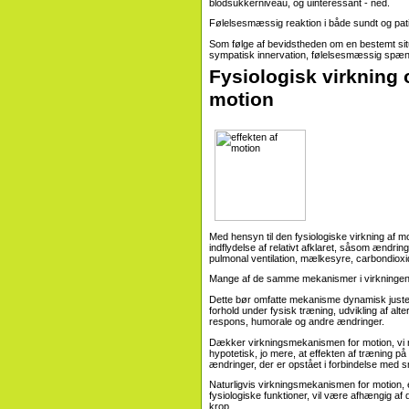
blodsukkerniveau, og uinteressant - ned.
Følelsesmæssig reaktion i både sundt og pat
Som følge af bevidstheden om en bestemt sit
sympatisk innervation, følelsesmæssig spændin
Fysiologisk virkning 
motion
Med hensyn til den fysiologiske virkning af 
indflydelse af relativt afklaret, såsom ændrin
pulmonal ventilation, mælkesyre, carbondioxi
Mange af de samme mekanismer i virkningen a
Dette bør omfatte mekanisme dynamisk juster
forhold under fysisk træning, udvikling af a
respons, humorale og andre ændringer.
Dækker virkningsmekanismen for motion, vi nø
hypotetisk, jo mere, at effekten af ​​træning p
ændringer, der er opstået i forbindelse med 
Naturligvis virkningsmekanismen for motion, 
fysiologiske funktioner, vil være afhængig af
krop.