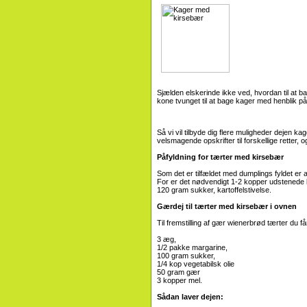
Sjælden elskerinde ikke ved, hvordan til at ba
kone tvunget til at bage kager med henblik p
Så vi vil tilbyde dig flere muligheder dejen
velsmagende opskrifter til forskellige retter, 
Påfyldning for tærter med kirsebær
Som det er tilfældet med dumplings fyldet er 
For er det nødvendigt 1-2 kopper udstenede 
120 gram sukker, kartoffelstivelse.
Gærdej til tærter med kirsebær i ovnen
Til fremstilling af gær wienerbrød tærter du få
3 æg,
1/2 pakke margarine,
100 gram sukker,
1/4 kop vegetabilsk olie
50 gram gær
3 kopper mel.
Sådan laver dejen: