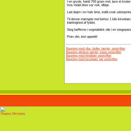
I en gryde, hæld 700 gram mel, lave et krater
hvis melet ikke var nok, tilføje.
Lad dejen i en halv time, indtil cook udstopnin
Til denne mængde mel behov 1 kilo kirsebær, 
klæbrighed af fyldet.
Steg bøfferne i vegetabilsk olie i en stegepan
Prøv det, bon appetit!
Bagning med ribs, boller, tærter, opskrifter
Bagning abrikos tærter, kage opskrifter
Bagning med hindbær opskrifter
Bagning med kirsebær pie opskrifter