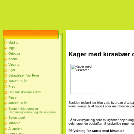
Marino
Inge
Kager med kirsebær o
Odessa
Kacha
Victoria
Egor
Bebudelsen Vor Frue
Jubilee 35 år
Fred
Dag faldskærmssoldat
Pinse
Sjælden elskerinde ikke ved, hvordan til at ba
Jubilee 20 år
kone tvunget til at bage kager med henblik p
System tidsmæssigt
Hemmeligheden bag din ungdom
Sevastopol
Så vi vil tilbyde dig flere muligheder dejen
Yurevka
velsmagende opskrifter til forskellige retter, 
Anatolien
Påfyldning for tærter med kirsebær