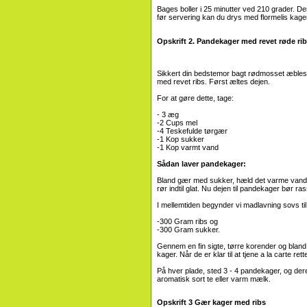
Bages boller i 25 minutter ved 210 grader. Der
før servering kan du drys med flormelis kage
Opskrift 2. Pandekager med revet røde ri
Sikkert din bedstemor bagt rødmosset æblesk
med revet ribs. Først æltes dejen.
For at gøre dette, tage:
- 3 æg
-2 Cups mel
-4 Teskefulde tørgær
-1 Kop sukker
-1 Kop varmt vand
Sådan laver pandekager:
Bland gær med sukker, hæld det varme vand, 
rør indtil glat. Nu dejen til pandekager bør ras
I mellemtiden begynder vi madlavning sovs til 
-300 Gram ribs og
-300 Gram sukker.
Gennem en fin sigte, tørre korender og bland
kager. Når de er klar til at tjene a la carte rette
På hver plade, sted 3 - 4 pandekager, og dere
aromatisk sort te eller varm mælk.
Opskrift 3 Gær kager med ribs