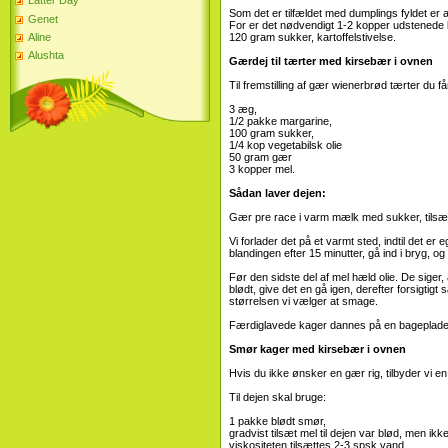
Latter Day
Som det er tilfældet med dumplings fyldet er 
Genet
For er det nødvendigt 1-2 kopper udstenede 
Aline
120 gram sukker, kartoffelstivelse.
Alushta
Gærdej til tærter med kirsebær i ovnen
Til fremstilling af gær wienerbrød tærter du få
3 æg,
1/2 pakke margarine,
100 gram sukker,
1/4 kop vegetabilsk olie
50 gram gær
3 kopper mel.
Sådan laver dejen:
Gær pre race i varm mælk med sukker, tilsætt
Vi forlader det på et varmt sted, indtil det 
blandingen efter 15 minutter, gå ind i bryg, og 
Før den sidste del af mel hæld olie. De siger,
blødt, give det en gå igen, derefter forsigt
størrelsen vi vælger at smage.
Færdiglavede kager dannes på en bageplade, 
Smør kager med kirsebær i ovnen
Hvis du ikke ønsker en gær rig, tilbyder vi en 
Til dejen skal bruge:
1 pakke blødt smør,
gradvist tilsæt mel til dejen var blød, men ikk
viskositeten tilsættes 2-3 spsk vand