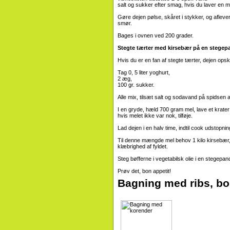
salt og sukker efter smag, hvis du laver en me
Gøre dejen pølse, skåret i stykker, og aflever
smør.
Bages i ovnen ved 200 grader.
Stegte tærter med kirsebær på en stegep
Hvis du er en fan af stegte tærter, dejen opskr
Tag 0, 5 liter yoghurt,
2 æg,
100 gr. sukker.
Alle mix, tilsæt salt og sodavand på spidsen af
I en gryde, hæld 700 gram mel, lave et krater
hvis melet ikke var nok, tilføje.
Lad dejen i en halv time, indtil cook udstopnin
Til denne mængde mel behov 1 kilo kirsebær, 
klæbrighed af fyldet.
Steg bøfferne i vegetabilsk olie i en stegepan
Prøv det, bon appetit!
Bagning med ribs, boll