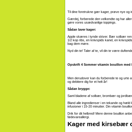
Til dine foretrukne gær kager, prøve nye og i
Gærdej, forberede den velkendte og har aller
gøre vores usædvanlige toppings.
Sådan laver kager:
Apple skæres i tynde skiver. Bær solbær ren o
1/2 kop ribs, en knivspids kanel, en knivspids
bag dem møre.
Nyd din te! Taler af te, vil din te være duftend
Opskrift 4 Sommer vitamin bouillon med
Men derudover kan du forberede te og urte afkog
og debitere dig for et helt år!
Sådan brygge:
Saml bladene af solbær, brombær og jordbær
Bland alle ingredienser i en tekande og hæld
infusioner i 15-20 minutter. Din vitamin bouillon
Drik for dit helbred! Mere denne bouillon anbe
fødevareallergi.
Kager med kirsebær o