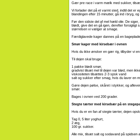
Gær pre race i varm mælk med sukker, tilsætt
Vi forlader det på et varmt sted, indtil det 
blandingen efter 15 minutter, gå ind i bryg, og 
Før den sidste del af mel hæld olie. De siger,
blødt, give det en gå igen, derefter forsigt
størrelsen vi vælger at smage.
Færdiglavede kager dannes på en bageplade, 
Smør kager med kirsebær i ovnen
Hvis du ikke ønsker en gær rig, tilbyder vi en 
Til dejen skal bruge:
1 pakke blødt smør,
gradvist tilsæt mel til dejen var blød, men ikk
viskositeten tilsættes 2-3 spsk vand
salt og sukker efter smag, hvis du laver en me
Gøre dejen pølse, skåret i stykker, og aflever
smør.
Bages i ovnen ved 200 grader.
Stegte tærter med kirsebær på en stegep
Hvis du er en fan af stegte tærter, dejen opskr
Tag 0, 5 liter yoghurt,
2 æg,
100 gr. sukker.
Alle mix, tilsæt salt og sodavand på spidsen af