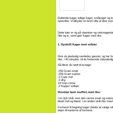
Duftende kager, luftige kager, småkager og kiks
opskrifter. Vi tilbyder en bred vifte af dine
Dette bær er rig på vitaminer og velsmagen
ribs og is, samt gær kager med ribs.
1. Opskrift Kager med solbær
Hvis du pludselig samledes gæster, og har for
ribs. I 40 minutter, vil du forberede vidunderl
Så bliver du nødt til at bage:
-250 Gram smør
-200 Gram sukker
-2 Cups mel
-3 Æg
1/2 kop creme
-2 Kopper solbær.
Hvordan laver muffins med ribs:
I en dyb skål, mos den varme smør og sukker, 
tilsæt mel og bland. I en anden skål ribs ma
Formene til bagning kager (bedst at vælge sili
dejen til kanterne af formene.