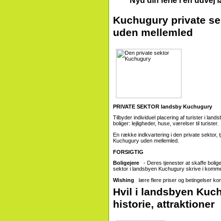
Nyd din ferie i en udve
Kuchugury private sek
uden mellemled
PRIVATE SEKTOR landsby Kuchugury
Tilbyder individuel placering af turister i l
boliger: lejligheder, huse, værelser til turister.
En række indkvartering i den private sektor, 
Kuchugury uden mellemled.
FORSIGTIG
Boligejere
- Deres tjenester at skaffe boli
sektor i landsbyen Kuchugury skrive i komm
Wishing
lære flere priser og betingelser kont
Hvil i landsbyen Kuc
historie, attraktioner