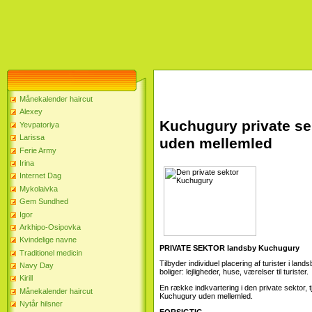
Månekalender haircut
Alexey
Kuchugury private sek
Yevpatoriya
Larissa
uden mellemled
Ferie Army
Irina
Internet Dag
Mykolaivka
Gem Sundhed
Igor
Arkhipo-Osipovka
Kvindelige navne
PRIVATE SEKTOR landsby Kuchugury
Traditionel medicin
Tilbyder individuel placering af turister i l
Navy Day
boliger: lejligheder, huse, værelser til turister.
Kirill
En række indkvartering i den private sektor, 
Månekalender haircut
Kuchugury uden mellemled.
Nytår hilsner
FORSIGTIG