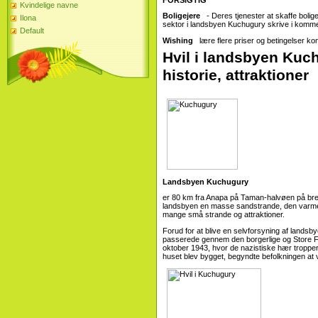
Kvindelige navne
Boligejere
- Deres tjenester at skaffe boli
Ilona
sektor i landsbyen Kuchugury skrive i komm
Default
Wishing
lære flere priser og betingelser kont
Hvil i landsbyen Kuc
historie, attraktioner
Landsbyen Kuchugury
er 80 km fra Anapa på Taman-halvøen på bred
landsbyen en masse sandstrande, den varme s
mange små strande og attraktioner.
Forud for at blive en selvforsyning af landsb
passerede gennem den borgerlige og Store F
oktober 1943, hvor de nazistiske hær tropper 
huset blev bygget, begyndte befolkningen a