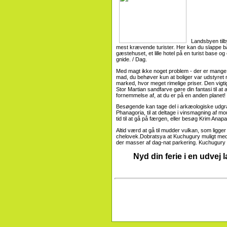
Landsbyen tilby
mest krævende turister. Her kan du slappe bå
gæstehuset, et lille hotel på en turist base og e
gnide. / Dag.
Med magt ikke noget problem - der er mange 
mad, du behøver kun at boliger var udstyret
marked, hvor meget rimelige priser. Den vigt
Stor Martian sandfarve gøre din fantasi til at 
fornemmelse af, at du er på en anden planet! H
Besøgende kan tage del i arkæologiske udgr
Phanagoria, til at deltage i vinsmagning af m
tid til at gå på færgen, eller besøg Krim Anapa
Altid værd at gå til mudder vulkan, som ligg
chelovek.Dobratsya at Kuchugury muligt med t
der masser af dag-nat parkering. Kuchugury - 
Nyd din ferie i en udve