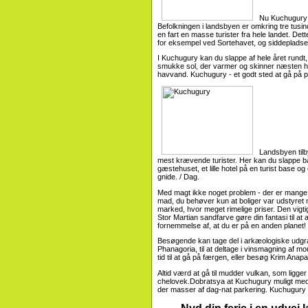
Nu Kuchugury s
Befolkningen i landsbyen er omkring tre tus
en fart en masse turister fra hele landet. Dette
for eksempel ved Sortehavet, og siddepladser
I Kuchugury kan du slappe af hele året rundt
smukke sol, der varmer og skinner næsten hel
havvand. Kuchugury - et godt sted at gå på p
Landsbyen tilby
mest krævende turister. Her kan du slappe bå
gæstehuset, et lille hotel på en turist base og e
gnide. / Dag.
Med magt ikke noget problem - der er mange 
mad, du behøver kun at boliger var udstyret
marked, hvor meget rimelige priser. Den vigt
Stor Martian sandfarve gøre din fantasi til at 
fornemmelse af, at du er på en anden planet! H
Besøgende kan tage del i arkæologiske udgr
Phanagoria, til at deltage i vinsmagning af m
tid til at gå på færgen, eller besøg Krim Anapa
Altid værd at gå til mudder vulkan, som ligg
chelovek.Dobratsya at Kuchugury muligt med t
der masser af dag-nat parkering. Kuchugury - 