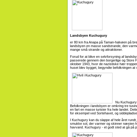
Landsbyen Kuchugury
er 80 km fra Anapa på Taman-halvøen på bred
landsbyen en masse sandstrande, den varme s
mange små strande og attraktioner.
Forud for at blive en selvforsyning af landsb
passerede gennem den borgerlige og Store F
oktober 1943, hvor de nazistiske hær tropper 
huset blev bygget, begyndte befolkningen a
Nu Kuchugury s
Befolkningen i landsbyen er omkring tre tus
en fart en masse turister fra hele landet. Dette
for eksempel ved Sortehavet, og siddepladser
I Kuchugury kan du slappe af hele året rundt
smukke sol, der varmer og skinner næsten hel
havvand. Kuchugury - et godt sted at gå på p