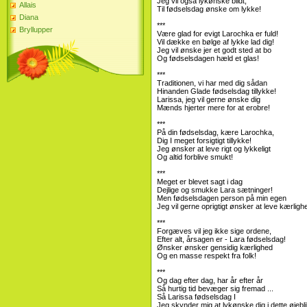
Jeg vil også lykønske blidt,
Allais
Til fødselsdag ønske om lykke!
Diana
***
Bryllupper
Være glad for evigt Larochka er fuld!
Vil dække en bølge af lykke lad dig!
Jeg vil ønske jer et godt sted at bo
Og fødselsdagen hæld et glas!
***
Traditionen, vi har med dig sådan
Hinanden Glade fødselsdag tillykke!
Larissa, jeg vil gerne ønske dig
Mænds hjerter mere for at erobre!
***
På din fødselsdag, kære Larochka,
Dig I meget forsigtigt tillykke!
Jeg ønsker at leve rigt og lykkeligt
Og altid forblive smukt!
***
Meget er blevet sagt i dag
Dejlige og smukke Lara sætninger!
Men fødselsdagen person på min egen
Jeg vil gerne oprigtigt ønsker at leve kærligh
***
Forgæves vil jeg ikke sige ordene,
Efter alt, årsagen er - Lara fødselsdag!
Ønsker ønsker gensidig kærlighed
Og en masse respekt fra folk!
***
Og dag efter dag, har år efter år
Så hurtig tid bevæger sig fremad ...
Så Larissa fødselsdag I
Jeg skynder mig at lykønske dig i dette øjebli