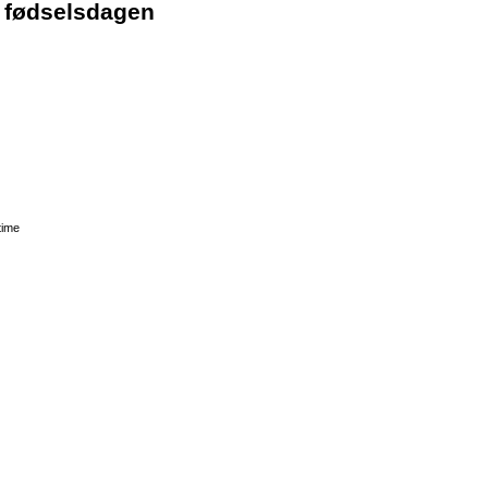
a fødselsdagen
time