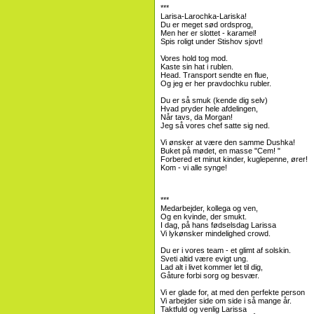
***
Larisa-Larochka-Lariska!
Du er meget sød ordsprog,
Men her er slottet - karamel!
Spis roligt under Stishov sjovt!
Vores hold tog mod.
Kaste sin hat i rublen.
Head. Transport sendte en flue,
Og jeg er her pravdochku rubler.
Du er så smuk (kende dig selv)
Hvad pryder hele afdelingen,
Når tavs, da Morgan!
Jeg så vores chef satte sig ned.
Vi ønsker at være den samme Dushka!
Buket på mødet, en masse "Cem! "
Forbered et minut kinder, kuglepenne, ører!
Kom - vi alle synge!
***
Medarbejder, kollega og ven,
Og en kvinde, der smukt.
I dag, på hans fødselsdag Larissa
Vi lykønsker mindelighed crowd.
Du er i vores team - et glimt af solskin.
Sveti altid være evigt ung.
Lad alt i livet kommer let til dig,
Gåture forbi sorg og besvær.
Vi er glade for, at med den perfekte person
Vi arbejder side om side i så mange år.
Taktfuld og venlig Larissa