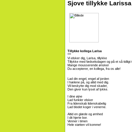
Sjove tillykke Lariss
Tillykke kollega Larisa
***
Vi elsker dig, Larisa, tillykke
Tillykke med fødselsdagen og på et så tidligt 
Mange mousserende ønsker
Du accepterer, en kollega, fra os alle!
Lad din engel, engel af jorden
I hælene på, og altid med dig.
Vil beskytte dig mod skader,
Den giver kun lyset af lykke.
I dine øjne
Lad funkler elsker
Fra lidenskab lidenskabelig
Lad blodet koger i venerne.
Altid en glæde og ømhed
I dit hjerte bor.
Venner i timen
Hele støtten vil komme!