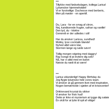
***
Tillykke med fødselsdagen, kollega Larisa!
Lykønsker hjemmeholdet!
Vi er forskellige: Duchesse med berberis,
Men på møder - en aperitif.
Du, Lara - for en smag af citron,
Nej, kandiserede frugter, safran og vanille!
Den lyd, du - klokke
Generelt er der udledes i stil!
Har du ønsker Larissa, sundhed!
Motley, lyse cocktails blande!
Nyhed altid være klar,
Stormen lange og søde søvn!
Tidlig morgen stigning med daggry!
Ray konge til at invitere dig selv!
Nå, har vi altid med en buket
Næste du nødt til at være!
***
Larisa vidunderligt! Happy Birthday du
Jeg flygte lykønske hele vores team.
Vi ønsker at gå gennem livet med inspiration,
Nogen bemærkede i sjælen af ​​et krisecenter!
Drikkevand krystal du sikker
Vi ønsker for frisk hud!
Dette er ikke et mysterium at tygge dig salate
En skål for at lytte til spil af vittige!