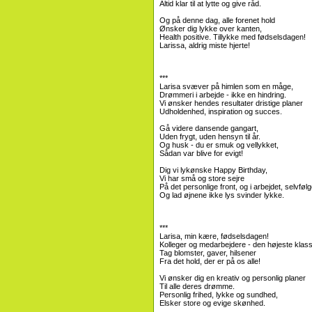
Altid klar til at lytte og give råd.
Og på denne dag, alle forenet hold
Ønsker dig lykke over kanten,
Health positive. Tillykke med fødselsdagen!
Larissa, aldrig miste hjerte!
***
Larisa svæver på himlen som en måge,
Drømmeri i arbejde - ikke en hindring.
Vi ønsker hendes resultater dristige planer
Udholdenhed, inspiration og succes.
Gå videre dansende gangart,
Uden frygt, uden hensyn til år.
Og husk - du er smuk og vellykket,
Sådan var blive for evigt!
Dig vi lykønske Happy Birthday,
Vi har små og store sejre
På det personlige front, og i arbejdet, selvfølg
Og lad øjnene ikke lys svinder lykke.
***
Larisa, min kære, fødselsdagen!
Kolleger og medarbejdere - den højeste klas
Tag blomster, gaver, hilsener
Fra det hold, der er på os alle!
Vi ønsker dig en kreativ og personlig planer
Til alle deres drømme.
Personlig frihed, lykke og sundhed,
Elsker store og evige skønhed.