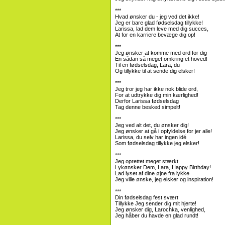
***
Hvad ønsker du - jeg ved det ikke!
Jeg er bare glad fødselsdag tillykke!
Larissa, lad dem leve med dig succes,
At for en karriere bevæge dig op!
***
Jeg ønsker at komme med ord for dig
En sådan så meget omkring et hoved!
Til en fødselsdag, Lara, du
Og tillykke til at sende dig elsker!
***
Jeg tror jeg har ikke nok blide ord,
For at udtrykke dig min kærlighed!
Derfor Larissa fødselsdag
Tag denne besked simpelt!
***
Jeg ved alt det, du ønsker dig!
Jeg ønsker at gå i opfyldelse for jer alle!
Larissa, du selv har ingen idé
Som fødselsdag tillykke jeg elsker!
***
Jeg oprettet meget stærkt
Lykønsker Dem, Lara, Happy Birthday!
Lad lyset af dine øjne fra lykke
Jeg ville ønske, jeg elsker og inspiration!
***
Din fødselsdag fest svært
Tillykke Jeg sender dig mit hjerte!
Jeg ønsker dig, Larochka, venlighed,
Jeg håber du havde en glad rundt!