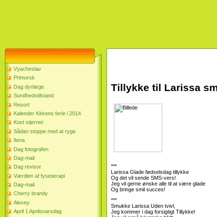
Vyacheslav
Primorsk
Tillykke til Larissa 
Dag dyrlæge
Sundhedstilstand
Resort
Kalender Kirkens ferie i 2014
Kost stjerner
Sådan stoppe med at ryge
Ilona
Dag fotografen
Dag-mail
***
Dag revisor
Larissa Glade fødselsdag tillykke
Værdien af ​​fysioterapi
Og det vil sende SMS-vers!
Jeg vil gerne ønske alle til at være glade
Dag-mail
Og bringe smil succes!
Cherry brandy
***
Alexey
Smukke Larissa Uden tvivl,
April 1 Aprilsnarsdag
Jeg kommer i dag forsigtigt Tillykke!