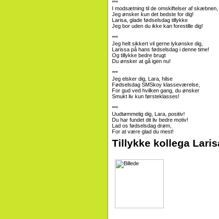
***
I modsætning til de omskiftelser af skæbnen,
Jeg ønsker kun det bedste for dig!
Larisa, glade fødselsdag tillykke
Jeg bor uden du ikke kan forestille dig!
***
Jeg helt sikkert vil gerne lykønske dig,
Larissa på hans fødselsdag i denne time!
Og tillykke bedre brugt
Du ønsker at gå igen nu!
***
Jeg elsker dig, Lara, hilse
Fødselsdag SMSkoy klasseværelse,
For gud ved hvilken gang, du ønsker
Smukt liv kun førsteklasses!
***
Uudtømmelig dig, Lara, positiv!
Du har fundet dit liv bedre motiv!
Lad os fødselsdag drøm,
For at være glad du mest!
Tillykke kollega Lari