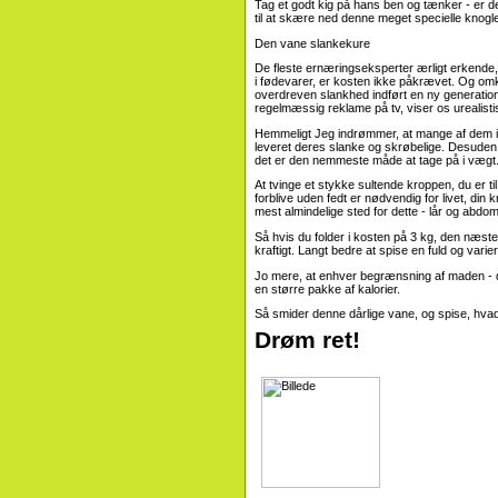
Tag et godt kig på hans ben og tænker - er det i
til at skære ned denne meget specielle knogl
Den vane slankekure
De fleste ernæringseksperter ærligt erkende
i fødevarer, er kosten ikke påkrævet. Og omkr
overdreven slankhed indført en ny generation
regelmæssig reklame på tv, viser os urealist
Hemmeligt Jeg indrømmer, at mange af dem i
leveret deres slanke og skrøbelige. Desuden vil
det er den nemmeste måde at tage på i vægt
At tvinge et stykke sultende kroppen, du er ti
forblive uden fedt er nødvendig for livet, di
mest almindelige sted for dette - lår og abdo
Så hvis du folder i kosten på 3 kg, den næste 
kraftigt. Langt bedre at spise en fuld og varier
Jo mere, at enhver begrænsning af maden - de
en større pakke af kalorier.
Så smider denne dårlige vane, og spise, hva
Drøm ret!