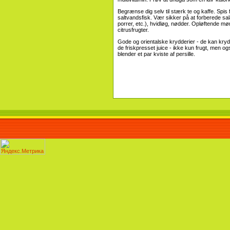
Begrænse dig selv til stærk te og kaffe. Spis 
saltvandsfisk. Vær sikker på at forberede sala
porrer, etc.), hvidløg, nødder. Opløftende m
citrusfrugter.
Gode ​​og orientalske krydderier - de kan kry
de friskpresset juice - ikke kun frugt, men ogs
blender et par kviste af persille.