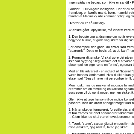
Ingen sådanne begær, som ikke er sandt! - P
Sludder! - Du vil gøre indsigelse. Her er 
fremtiden: en kærlig mand, børn, materiel velst
hvad? På Mariinsky alle kommer rigtigt, og 
Hvorfor du er så uheldig?
At ønske gået i opfyldelse, må vi først lære 
1.
Den bedste ting at drømme om nytår eve ell
begynde huske, at gode ting skete for dig sid
For eksempel i den gade, du smiler sød fremmed
"sparegris": Dette er bevis på, at du kan "m
2. Formuler dit ønske. Vi skal gøre det på en
ikke var syg" og "Jeg vil have det til at vær
eksempel, en pige rakte en "prins", og snart 
Med en lille advarsel - en indfødt af Nigeria!
være hendes landsmand. Hvis du ikke kan giv
eksempel: "Jeg vil have mit personlige liv fik 
Men husk: hvis du ønsker at modsige hinande
drømmer om en familie og en karriere og familie
succesen vil du opnå noget, men en elsket ik
Glem ikke at tage hensyn til de mulige kons
passere, hvis din drøm af noget meget kær for 
3. Når ønsket er formuleret, forestille sig, at
af film frames Se chef annoncerer taknemmelig
... Glem ikke: du skal være hovedpersonen er 
4. Tænk "stave", sætter dig på en positiv måde
mine ønsker", "jeg altid få, hvad jeg skal".
5. fastsætte deadlines ønsker. Sig: "Lad mit øn