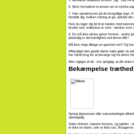
6. Skriv formuleret et ønske om et stykke pap
7. Vær opmærksom på de forskellige tegn. Fo
fortælle dig, hvilken retning at gå, opfylde din
Hvis du tager dig tid til at mødes med kæresten
bryder ned, trolleybus er sent - tænker over
8. Du må ikke afvise gaver formue - andre gan
pludselig er det kærlighed ved første blik?
Må ikke ringe tilbage en gammel ven? Og hun va
Affærdiget den gamle dame-nabo gider du taler?
har hårdt brug for at bevæge sig fra deres fo
Men vigtigst af alt - tror oprigtigt, at din drø
Bekæmpelse træthed
Spring depression eller sæsonbetinget affekti
ubehagelig.
Solen skinner, naturen fornyes, og sjælen - 
er ikke en drøm, selv er ikke rart. Årsagerne