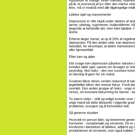
Hypoteser er mange: vinter træthed, vitamin
på ilt, et overskud af lys efter den mørke vinte
ikke, må vi modstå med alle tilgængelige midle
Lidelse sjæl og mavesmerter
Depression er ofte skjult under dække af an
tarme, ubehag, rygsmerter, hudproblemer, hår
begynde at behandle det, men intet hjælper. Ha
årene.
Erfarne læger mener, at op til 10% af regelmæs
depression. På den anden side, kan depress
fastslået, for eksempel, at ældre menneskers
eller hjerteanfald.
Efter køn og alder
Det svage køn depression påvirker næsten do
kvindes blide sjæl, uanset om årsagen er enkel
psykolog. Ved risiko - den nye russiske kone. 
en løsning til gavn for sin mand.
Gradvist bliver deres verden reduceret til st
ægtefællen bliver den eneste fokus. Fordi de
overløb. Den anden gruppe af risiko - unge m
stress, en konstant bekymring for barnet - bare 
To større risiko - skilt og enlige kvinder ov
unge mand på dette tidspunkt i stigende grad t
problemet, overgive sig til fortvivlelse helt.
Så generne skylden
Hvorvidt en person lider, og bestemme generne
hormoner - noradrenalin og serotonin. De er ans
involveret i dannelsen af ​​følelser, adfærd o
produktionen af ​​serotonin, som også kaldes