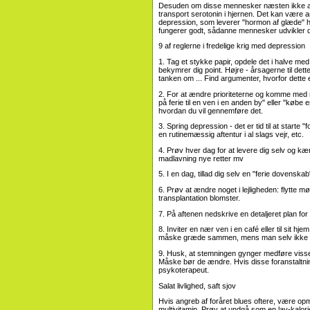
Desuden om disse mennesker næsten ikke arb
transport serotonin i hjernen. Det kan være an
depression, som leverer "hormon af glæde" hu
fungerer godt, sådanne mennesker udvikler d
9 af reglerne i fredelige krig med depression
1. Tag et stykke papir, opdele det i halve med 
bekymrer dig point. Højre - årsagerne til de
tanken om ... Find argumenter, hvorfor dette 
2. For at ændre prioriteterne og komme med n
på ferie til en ven i en anden by" eller "købe e
hvordan du vil gennemføre det.
3. Spring depression - det er tid til at starte 
en rutinemæssig aftentur i al slags vejr, etc.
4. Prøv hver dag for at levere dig selv og kære
madlavning nye retter mv
5. I en dag, tillad dig selv en "ferie dovenska
6. Prøv at ændre noget i lejligheden: flytte mø
transplantation blomster.
7. På aftenen nedskrive en detaljeret plan for 
8. Inviter en nær ven i en café eller til sit hj
måske græde sammen, mens man selv ikke vi
9. Husk, at stemningen gynger medføre viss
Måske bør de ændre. Hvis disse foranstaltning
psykoterapeut.
Salat livlighed, saft sjov
Hvis angreb af foråret blues oftere, være o
multivitamin. Prøv at undgå som en lav-kalor