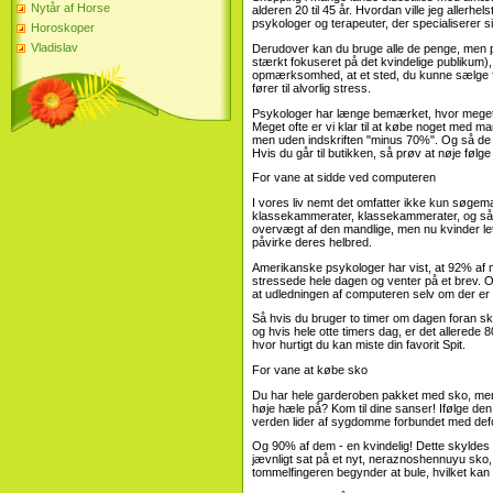
Nytår af Horse
alderen 20 til 45 år. Hvordan ville jeg allerhel
psykologer og terapeuter, der specialiserer s
Horoskoper
Vladislav
Derudover kan du bruge alle de penge, men p
stærkt fokuseret på det kvindelige publikum)
opmærksomhed, at et sted, du kunne sælge for bi
fører til alvorlig stress.
Psykologer har længe bemærket, hvor meget de
Meget ofte er vi klar til at købe noget med m
men uden indskriften "minus 70%". Og så de se
Hvis du går til butikken, så prøv at nøje følge
For vane at sidde ved computeren
I vores liv nemt det omfatter ikke kun søge
klassekammerater, klassekammerater, og så v
overvægt af den mandlige, men nu kvinder let 
påvirke deres helbred.
Amerikanske psykologer har vist, at 92% af m
stressede hele dagen og venter på et brev. 
at udledningen af ​​computeren selv om der er
Så hvis du bruger to timer om dagen foran sk
og hvis hele otte timers dag, er det allerede
hvor hurtigt du kan miste din favorit Spit.
For vane at købe sko
Du har hele garderoben pakket med sko, men 
høje hæle på? Kom til dine sanser! Ifølge de
verden lider af sygdomme forbundet med defo
Og 90% af dem - en kvindelig! Dette skyldes
jævnligt sat på et nyt, neraznoshennuyu sko,
tommelfingeren begynder at bule, hvilket kan fø