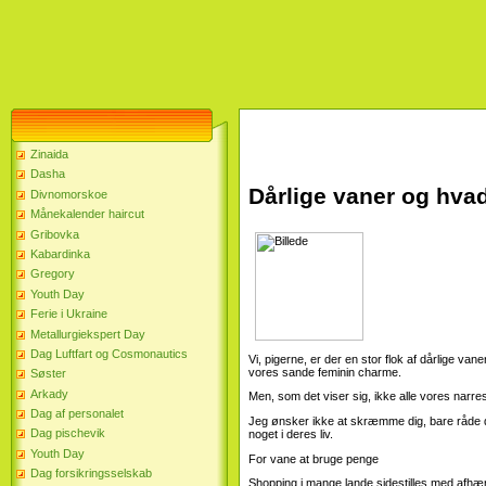
Zinaida
Dasha
Dårlige vaner og hva
Divnomorskoe
Månekalender haircut
Gribovka
Kabardinka
Gregory
Youth Day
Ferie i Ukraine
Metallurgiekspert Day
Dag Luftfart og Cosmonautics
Vi, pigerne, er der en stor flok af dårlige vane
vores sande feminin charme.
Søster
Arkady
Men, som det viser sig, ikke alle vores narr
Dag af personalet
Jeg ønsker ikke at skræmme dig, bare råde di
Dag pischevik
noget i deres liv.
Youth Day
For vane at bruge penge
Dag forsikringsselskab
Shopping i mange lande sidestilles med afhæn