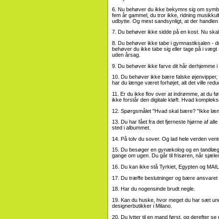
6. Nu behøver du ikke bekymre sig om symb
fem år gammel, du tror ikke, ridning musikkult
udbytte. Og mest sandsynligt, at der handlen
7. Du behøver ikke sidde på en kost. Nu skal
8. Du behøver ikke tabe i gymnastiksalen - du e
behøver du ikke tabe sig eller tage på i vægt
uden årsag.
9. Du behøver ikke farve dit hår derhjemme i
10. Du behøver ikke bære falske øjenvipper, 
har du længe været forhøjet, alt det ville red
11. Er du ikke flov over at indrømme, at du føl
ikke forstår den digitale kløft. Hvad kompleks
12. Spørgsmålet "Hvad skal bære? "Ikke læn
13. Du har fået fra det fjerneste hjørne af al
sted i albummet.
14. På tolv du sover. Og lad hele verden vent
15. Du besøger en gynækolog og en tandlæge
gange om ugen. Du går til frisøren, når sjæle
16. Du kan ikke stå Tyrkiet, Egypten og MAIL GE
17. Du træffe beslutninger og bære ansvaret
18. Har du nogensinde brudt negle.
19. Kan du huske, hvor meget du har sæt unde
designerbutikker i Milano.
20. Du lytter til en mand først, og derefter s