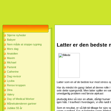
Stjerne nyheder
Babyer
Latter er den bedste 
Nem måde at stoppe rygning
Mors dag
Anatolien
Maxim
Michael
Partenit
Catherine
Dag revisor
Lyuba
Latter som en af ​​de bedste kur mod stress 
Rense kroppen
Har du mindst én gang i løbet af denne rolle i 
Dina
selv dette spørgsmål. Men latter spiller en væs
umedgørlig problem ved første øjekast
Valery
Day of Medical Worker
pludselig ikke så stor en aftale, dårligt humør
igen håb. I travlhed i hverdagen, vi ofte nødt 
Månekalenderen gartner
Som et resultat, er så lidt tid tilbage for sjov
Jubilee 55 år
vores sundhed. For at forbedre vores følelse