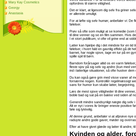
Mary Kay Cosmetics
opfordres til større vittighed.
Georgy
Det er klart, at ligesom dig selv fra griner selv
Anastasia
er allerede umuligt.
For at løfte sig selv humør, anbefaler vi: De f
følelser.
Prøv så ofte som muligt at se komedie (som l
til dine venner og se en film sammen. Hvis det
I et stort publikum, vi ofte vil grine end at sid
Latter kan hjælpe dig i det mindste for en tid 
følelser, i hvert fald en gavnlig effekt på dit hel
barnet, har nogle sjove, tage en tur på en gy
spille spil til børn.
Barndom forårsager altid os en varm følelser, g
fleste sjov på sig selv og andre (kun med ven
ind i latterlige situationer, så ofte husker de
Du kan også gøre grin med visse vaner af menn
fornærme nogen. Kontrollér regelmæssigt web
sans for humor kun skabe latter, begejstring,
Læs de mest sjove vittigheder til dine venne
boble bad og sat på en bakke ved siden af ​​n
Generelt mindre sandsynligt nægte dig selv i 
Alt er nyt i vores liv bringer eneste positive f
føle sig lykkelig.
Af denne grund, anbefaler vi at afprøve nye omr
raduyte andre gode gaver, møder og overras
Efter at have givet glæde og latter til andre, t
Kvinden og alder, fo