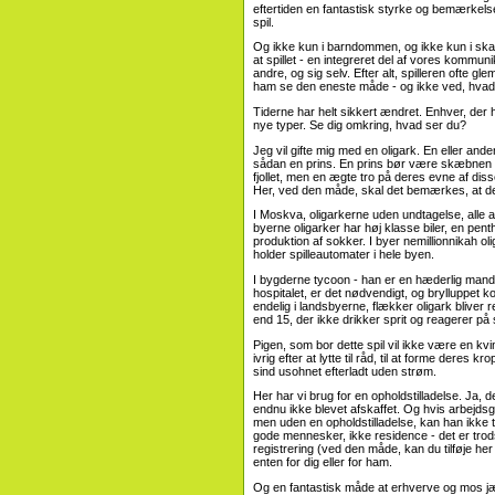
eftertiden en fantastisk styrke og bemærkelse
spil.
Og ikke kun i barndommen, og ikke kun i ska
at spillet - en integreret del af vores kommu
andre, og sig selv. Efter alt, spilleren ofte 
ham se den eneste måde - og ikke ved, hvad d
Tiderne har helt sikkert ændret. Enhver, der 
nye typer. Se dig omkring, hvad ser du?
Jeg vil gifte mig med en oligark. En eller ande
sådan en prins. En prins bør være skæbnen fo
fjollet, men en ægte tro på deres evne af diss
Her, ved den måde, skal det bemærkes, at der
I Moskva, oligarkerne uden undtagelse, alle 
byerne oligarker har høj klasse biler, en pent
produktion af sokker. I byer nemillionnikah o
holder spilleautomater i hele byen.
I bygderne tycoon - han er en hæderlig mand, 
hospitalet, er det nødvendigt, og brylluppet ko
endelig i landsbyerne, flækker oligark bliver
end 15, der ikke drikker sprit og reagerer på 
Pigen, som bor dette spil vil ikke være en kvind
ivrig efter at lytte til råd, til at forme dere
sind usohnet efterladt uden strøm.
Her har vi brug for en opholdstilladelse. Ja, 
endnu ikke blevet afskaffet. Og hvis arbejdsg
men uden en opholdstilladelse, kan han ikke 
gode mennesker, ikke residence - det er trods
registrering (ved den måde, kan du tilføje h
enten for dig eller for ham.
Og en fantastisk måde at erhverve og mos jæv