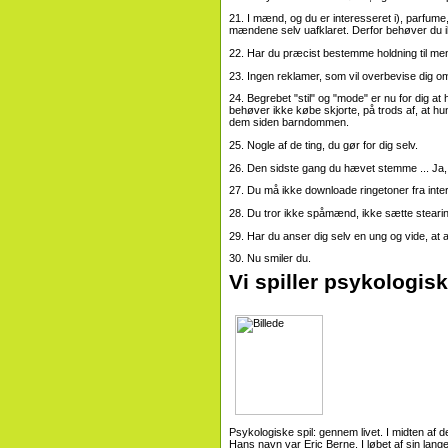
21. I mænd, og du er interesseret i), parfume,
mændene selv uafklaret. Derfor behøver du i
22. Har du præcist bestemme holdning til me
23. Ingen reklamer, som vil overbevise dig o
24. Begrebet "stil" og "mode" er nu for dig at 
behøver ikke købe skjorte, på trods af, at h
dem siden barndommen.
25. Nogle af de ting, du gør for dig selv.
26. Den sidste gang du hævet stemme ... Ja, 
27. Du må ikke downloade ringetoner fra inter
28. Du tror ikke spåmænd, ikke sætte stearinl
29.
Har du anser dig selv en ung og vide, at a
30. Nu smiler du.
Vi spiller psykologisk
Psykologiske spil: gennem livet. I midten af ​
Hans navn var Eric Berne. I løbet af sin lang