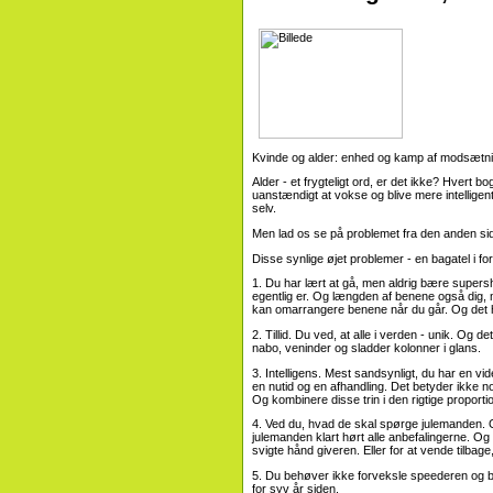
Kvinde og alder: enhed og kamp af modsætni
Alder - et frygteligt ord, er det ikke? Hvert bo
uanstændigt at vokse og blive mere intelligen
selv.
Men lad os se på problemet fra den anden side
Disse synlige øjet problemer - en bagatel i fo
1. Du har lært at gå, men aldrig bære supers
egentlig er. Og længden af ​​benene også dig
kan omarrangere benene når du går. Og det 
2. Tillid. Du ved, at alle i verden - unik. Og 
nabo, veninder og sladder kolonner i glans.
3. Intelligens. Mest sandsynligt, du har en 
en nutid og en afhandling. Det betyder ikke no
Og kombinere disse trin i den rigtige proporti
4. Ved du, hvad de skal spørge julemanden. 
julemanden klart hørt alle anbefalingerne. Og
svigte hånd giveren. Eller for at vende tilba
5. Du behøver ikke forveksle speederen og b
for syv år siden.