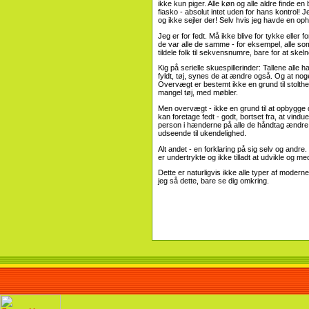
ikke kun piger. Alle køn og alle aldre finde 
fiasko - absolut intet uden for hans kontrol! J
og ikke sejler der! Selv hvis jeg havde en ophol
Jeg er for fedt. Må ikke blive for tykke elle
de var alle de samme - for eksempel, alle so
tildele folk til sekvensnumre, bare for at sk
Kig på serielle skuespillerinder: Tallene alle
fyldt, tøj, synes de at ændre også. Og at no
Overvægt er bestemt ikke en grund til stolt
mangel tøj, med møbler.
Men overvægt - ikke en grund til at opbygge d
kan foretage fedt - godt, bortset fra, at vindue
person i hænderne på alle de håndtag ændre ti
udseende til ukendelighed.
Alt andet - en forklaring på sig selv og and
er undertrykte og ikke tilladt at udvikle og m
Dette er naturligvis ikke alle typer af moderne
jeg så dette, bare se dig omkring.