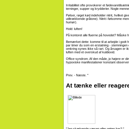
Irritabilitet ofte provokerer et fødevaretilsæt
terninger, supper og krydderier. Nogle mennesker 
Pølser, røget kød indeholder nitrit, hvilket giv
utiltrækkende gråtone). Nitrit i følsomme men
humør).
Hold: luften!
På kontoret alle fluerne på hovedet? Måske ha
Bemærket dette: komme til at arbejde i godt 
par timer du som en erstatning - stemningen e
omkring synes ikke så rart. Og årsagen er ikke
luften med et overskud af kuldioxid.
Office-syndrom. Af den måde, jo højere er din l
hypoxiske manifestationer konstant observere
Prev. - Næste. "
At tænke eller reager
"Jeg skælvende væsen eller retten har? "