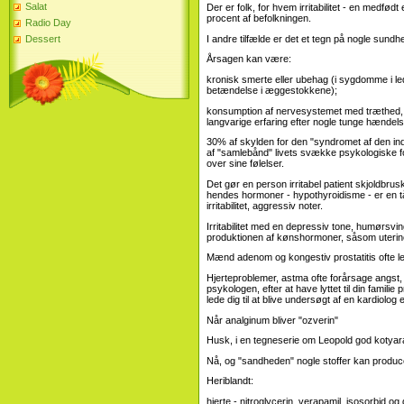
Salat
Der er folk, for hvem irritabilitet - en medf
procent af befolkningen.
Radio Day
I andre tilfælde er det et tegn på nogle sun
Dessert
Årsagen kan være:
kronisk smerte eller ubehag (i sygdomme i ledd
betændelse i æggestokkene);
konsumption af nervesystemet med træthed, d
langvarige erfaring efter nogle tunge hændels
30% af skylden for den "syndromet af den in
af "samlebånd" livets svække psykologiske f
over sine følelser.
Det gør en person irritabel patient skjoldbru
hendes hormoner - hypothyroidisme - er en 
irritabilitet, aggressiv noter.
Irritabilitet med en depressiv tone, humørsv
produktionen af ​​kønshormoner, såsom uterine
Mænd adenom og kongestiv prostatitis ofte l
Hjerteproblemer, astma ofte forårsage angst, 
psykologen, efter at have lyttet til din famili
lede dig til at blive undersøgt af en kardiolog 
Når analginum bliver "ozverin"
Husk, i en tegneserie om Leopold god kotyara
Nå, og "sandheden" nogle stoffer kan producere 
Heriblandt:
hjerte - nitroglycerin, verapamil, isosorbid o