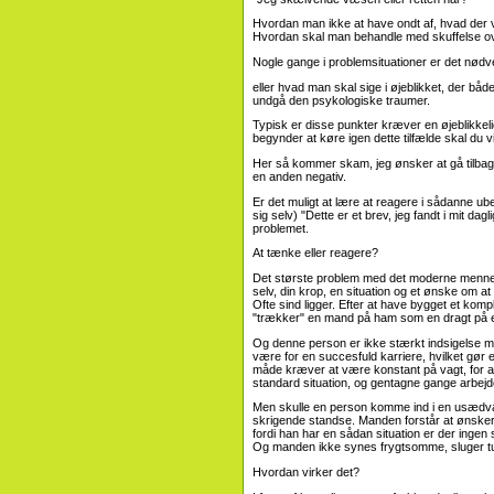
Hvordan man ikke at have ondt af, hvad der var
Hvordan skal man behandle med skuffelse ove
Nogle gange i problemsituationer er det nødvend
eller hvad man skal sige i øjeblikket, der bå
undgå den psykologiske traumer.
Typisk er disse punkter kræver en øjeblikkelig
begynder at køre igen dette tilfælde skal du 
Her så kommer skam, jeg ønsker at gå tilbage 
en anden negativ.
Er det muligt at lære at reagere i sådanne u
sig selv) "Dette er et brev, jeg fandt i mit 
problemet.
At tænke eller reagere?
Det største problem med det moderne mennesk
selv, din krop, en situation og et ønske om at 
Ofte sind ligger. Efter at have bygget et kom
"trækker" en mand på ham som en dragt på 
Og denne person er ikke stærkt indsigelse m
være for en succesfuld karriere, hvilket gør e
måde kræver at være konstant på vagt, for a
standard situation, og gentagne gange arbejd
Men skulle en person komme ind i en usædvanl
skrigende standse. Manden forstår at ønsker 
fordi han har en sådan situation er der ingen s
Og manden ikke synes frygtsomme, sluger tun
Hvordan virker det?