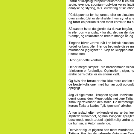
I form af kropslig terapeut forklarede til en s
ægte, levende, spontan - opfylder vores intuiti
analyse og styring, dvs. vurdering af situation
På tidspunktet for høj stress eller en situat
over sindet (det er de tilfælde, hvor synet af
og fører en person til den mest korrekte fra 
Så uanset hvad du gjorde, da du var begået, 
lo eller corny undslap - for dig, det var den be
"kamp", og resultatet de næste mange år, og g
Tingene bliver værre, når i en kritisk situati
fordel for kontroller. Her og begynde disse 
hvordan vil jeg ligner? ". Slap af, kroppen har 
momentum!
Hvor gør dette kontrol?
Det er meget simpelt - fra barndommen vi har l
følelserne er forskellige. Og imellem, siger, h
ældre børn cykel er en enorm kløft.
Og hvis den første er ofte ikke mere end en a
de første kollisioner med human godt og ondt
oprigtigt.
Jeg vil sige mere - kroppen og det ubevidste
gerningsmanden. Meget uddannet pige Tatiana 
smuk hjerteknuser, den stolte. De hemmelige 
kurset Tatiana kaldes "gik igennem" alkohol.
Anton løsladt efter rokkende et par ærbar leen
styrtede til hovedet, og hun svingede sprøjt
besvimede med rædsel, øjeblikkeligt ædru op 
da hun så, at Anton smilende.
Det viser sig, at pigerne han mest værdsatte 
Tatiana. Fra den dag allerede, Anton gav Tanya