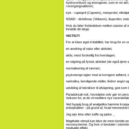
hydrocortison) og østrogener, som er en de
i overgangsalderen;
tryk - captopril (Capoten), metoprolol, nifedipi
NSAID - diclofenac (Voltaren), ibuprofen, in
Hvis du føler forbindelsen mellem starten af ​​m
fortælle din læge.
VIGTIGT!
For at klare øget irritabilitet, har brug for en 
en ændring af natur eller aktivitet;
aktiv, mest forskellig fra hverdagen;
en stigning på fysisk aktivitet (de også tjen
normalisering af søvnen;
psykoterapi sigter mod at korrigere adfærd, 
narkotika, beroligende midler, lindrer angst 
udvikling af teknikker til afslapning, god so
Paradoksalt nok, hovedpine selv gør en person
risikoen for, at de vil medføre nye raserianfal
Ved hyppig brug af analgetika hæmme kroppen
enkephaliner - på grund af, hvad mennesket bl
Jeg ejer ikke efter kaffe og pølse ...
Magtfulde stimuli kan blive de mest kendte pro
nervesystemet. Og hvis vi beslutter i stemnings
modsatte effekt.