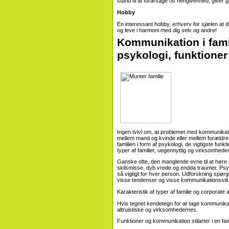
stand til at forårsage os hengivenhed, giver g
Hobby
En interessant hobby, erhverv for sjælen at 
og leve i harmoni med dig selv og andre!
Kommunikation i fami
psykologi, funktione
Ingen tvivl om, at problemet med kommunikation
mellem mand og kvinde eller mellem forældre 
familien i form af psykologi, de vigtigste funk
typer af familier, uegennyttig og virksomhede
Ganske ofte, den manglende evne til at høre or
skilsmisse, dyb vrede og endda traumer. Psyk
så vigtigt for hver person. Udforskning spør
visse tendenser og visse kommunikationsstil
Karakteristik af typer af familie og corporate a
Hvis tegnet kendetegn for at tage kommunikati
altruistiske og virksomhedernes.
Funktioner og kommunikation stilarter i en fa