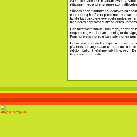
Så skolepsykologer, psykoanalyse, hævdede, a
relationer med andre, snarere stor indflydelse 
Således er de "indfødte" af demokratiske familie
neuroser og har færre problemer med seksuel l
familie kan diskutere eventuelle problemer, e
med deres eget synspunkt og deres verdens
Den autoritære familie, som regel, er der en kul
respekteret, var det hans mening er det vigtigs
Kommunikation foregår kun inden for en ramme,
Dannelsen af ​​forskellige typer af familier, og
påvirkes af mange faktorer, herunder den finan
religion, kultur, intellektuel udvikling, osv .. 
tage ansvar for andre.