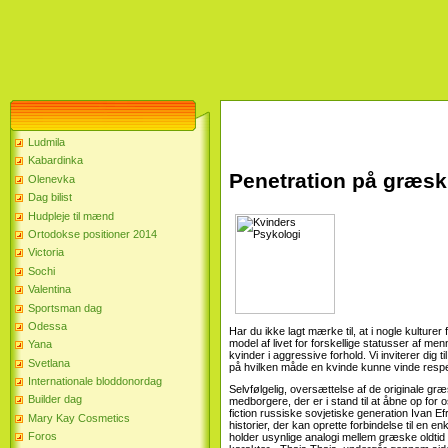
Ludmila
Kabardinka
Penetration på græsk
Olenevka
Dag bilist
Hudpleje til mænd
Ortodokse positioner 2014
Victoria
Sochi
Valentina
Sportsman dag
Odessa
Har du ikke lagt mærke til, at i nogle kulture
model af livet for forskellige statusser af men
Yana
kvinder i aggressive forhold. Vi inviterer dig 
Svetlana
på hvilken måde en kvinde kunne vinde respe
Internationale bloddonordag
Selvfølgelig, oversættelse af de originale græs
Builder dag
medborgere, der er i stand til at åbne op for o
fiction russiske sovjetiske generation Ivan E
Mary Kay Cosmetics
historier, der kan oprette forbindelse til en e
Foros
holder usynlige analogi mellem græske oldt