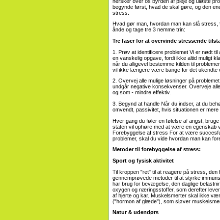
hersker over os byrden af ​​pleje og uløste pr
begynde først, hvad de skal gøre, og den en
stress.
Hvad gør man, hvordan man kan slå stress, 9 e
ånde og tage tre 3 nemme trin:
Tre faser for at overvinde stressende tils
1. Prøv at identificere problemet Vi er nødt ti
en vanskelig opgave, fordi ikke altid muligt kl
når du alligevel bestemme kilden til problem
vil ikke længere være bange for det ukendte 
2. Overvej alle mulige løsninger på probleme
undgår negative konsekvenser. Overveje alle 
og som - mindre effektiv.
3. Begynd at handle Når du indser, at du behøv
omvendt, passivitet, hvis situationen er mer
Hver gang du føler en følelse af angst, bruge 
staten vil ophøre med at være en egenskab ved
Forebyggelse af stress For at være succesfuld
problemer, skal du vide hvordan man kan for
Metoder til forebyggelse af stress:
Sport og fysisk aktivitet
Til kroppen "ret" til at reagere på stress, de
gennemprøvede metoder til at styrke immuns
har brug for bevægelse, den daglige belastni
oxygen og næringsstoffer, som derefter lever
af hjerte og kar. Muskelsmerter skal ikke v
("hormon af glæde"), som sløver muskelsmert
Natur & udendørs