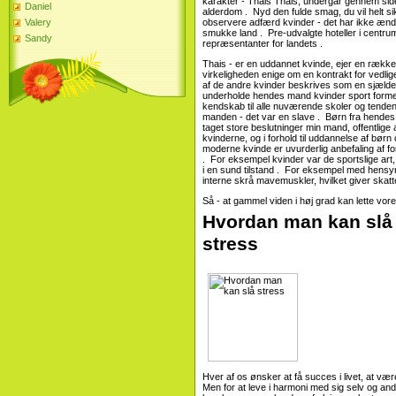
karakter - Thais Thais, undergår gennem sid
Daniel
alderdom . Nyd den fulde smag, du vil helt s
Valery
observere adfærd kvinder - det har ikke ændret
smukke land . Pre-udvalgte hoteller i centrum 
Sandy
repræsentanter for landets .
Thais - er en uddannet kvinde, ejer en række 
virkeligheden enige om en kontrakt for vedlig
af de andre kvinder beskrives som en sjælden
underholde hendes mand kvinder sport former f
kendskab til alle nuværende skoler og tendens
manden - det var en slave . Børn fra hendes m
taget store beslutninger min mand, offentlige 
kvinderne, og i forhold til uddannelse af børn
moderne kvinde er uvurderlig anbefaling af f
. For eksempel kvinder var de sportslige art
i en sund tilstand . For eksempel med hensyn
interne skrå mavemuskler, hvilket giver skat
Så - at gammel viden i høj grad kan lette vo
Hvordan man kan slå 
stress
Hver af os ønsker at få succes i livet, at væ
Men for at leve i harmoni med sig selv og andre