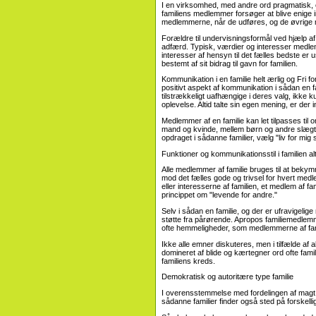
I en virksomhed, med andre ord pragmatisk, 
familiens medlemmer forsøger at blive enige in
medlemmerne, når de udføres, og de øvrige
Forældre til undervisningsformål ved hjælp af 
adfærd. Typisk, værdier og interesser med
interesser af hensyn til det fælles bedste er 
bestemt af sit bidrag til gavn for familien.
Kommunikation i en familie helt ærlig og Fri 
positivt aspekt af kommunikation i sådan en
tilstrækkeligt uafhængige i deres valg, ikke kun
oplevelse. Altid talte sin egen mening, er der i
Medlemmer af en familie kan let tilpasses til
mand og kvinde, mellem børn og andre slægtn
opdraget i sådanne familier, vælg "liv for mig s
Funktioner og kommunikationsstil i familien al
Alle medlemmer af familie bruges til at bekymr
mod det fælles gode og trivsel for hvert med
eller interesserne af familien, et medlem af fam
princippet om "levende for andre."
Selv i sådan en familie, og der er ufravigelig
støtte fra pårørende. Apropos familiemedlemm
ofte hemmeligheder, som medlemmerne af fami
Ikke alle emner diskuteres, men i tilfælde af 
domineret af blide og kærtegner ord ofte fa
familiens kreds.
Demokratisk og autoritære type familie
I overensstemmelse med fordelingen af ​​magt,
sådanne familier finder også sted på forskell