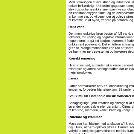
Med udviklingen af ​​industrien og industrie
enkelt forfærdeligt. Udstødningsgasser, smog,
elektroizlucheniya ikke, men påvirke sundhe
en konstant oxygen "sult", og de ovennævnte sk
at komme sig, og vi begynder at opleve stress 
at komme ud af byen, tættere på naturen, og t
Rent vand
Den menneskelige krop består af 4/5 vand, så 
toksiner, forurening og negative informationer.
nogen form: at gå ind i puljen, svømme i flode
drikke rent postevand. Det er lettere at træn
grøn te. Mange mennesker kan lide at "lindre 
de hæmmer nervesystemet og forværre depr
Korrekt ernæring
Hver af os ved, at maden skal være varieret o
mineraler og andre næringsstoffer, der er inde
mejeriprodukter.
Latter
Latter normaliserer nervøs, endokrine og imm
lungerne, forbedrer hjertefunktion. Så smiler o
Smuk musik Listenable musik forbedrer h
Behagelig lugt Fjern irritation og bidrage til a
lavendel, rose, salvie eller geranium. Citrus 
af tea tree, rosmarin, kanel, kaffe og vanilje.
Rørende og krammer
Massage kan hjælpe med at slappe af i kro
dig. Husk, at børn oplever stress. Barnet, s
vellykket end sine jævnaldrende neoblaskann