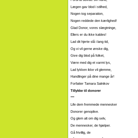
Lægen gav blod i stilhed,
Nogen tog separation,
Nogen reddede den kærlighed!
Glad Donor, vores slægtninge,
Ellers er du ikke kaldes!
Lad dit hjerte slå i lang tid,
Og vi vil gerne ønske dig,
Give dig blod på folket,
Være med dig et varmt lys,
Lad lykken ikke vil glemme,
Handlinger på dine mange år!
Forfatter Tamara Salnikov
Tillykke til donorer
***
Life dem fremmede mennesker
Donorer genoplive.
Og glem alt om dig selv,
De mennesker, de hjælper.
Gå frivillig, de