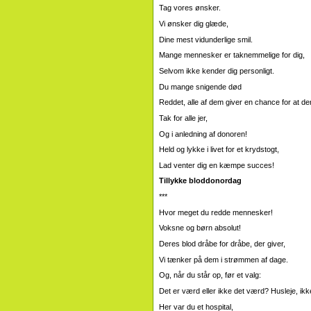
Tag vores ønsker.
Vi ønsker dig glæde,
Dine mest vidunderlige smil.
Mange mennesker er taknemmelige for dig,
Selvom ikke kender dig personligt.
Du mange snigende død
Reddet, alle af dem giver en chance for at 
Tak for alle jer,
Og i anledning af donoren!
Held og lykke i livet for et krydstogt,
Lad venter dig en kæmpe succes!
Tillykke bloddonordag
***
Hvor meget du redde mennesker!
Voksne og børn absolut!
Deres blod dråbe for dråbe, der giver,
Vi tænker på dem i strømmen af ​​dage.
Og, når du står op, før et valg:
Det er værd eller ikke det værd? Husleje, ik
Her var du et hospital,