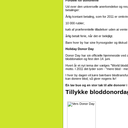
Fordele for donorerne
Ud over den universelle anerkendelse og re
betalinger:
Årlig kontant betaling, som for 2011 er omkri
10 000 rubler;
køb af præferentielle tilladelser uden at vente 
årlig betalt ferie, når det er belejligt.
Bare hver by har sine frynsegoder og tilskud ti
Holiday Donor Day
Donor Day har sin officielle hjemmeside ved 
bloddonation og fest den 14. juni.
Hvert år et nyt tema der vælges "World blodd
motto. I 2011 det lyder som - "mere blod - mer
I hver by dagen vil køre bærbare blodtransfus
kan donere blod, så giver nogens liv!
En lav bue og en stor tak til alle donorer 
Tillykke bloddonordag