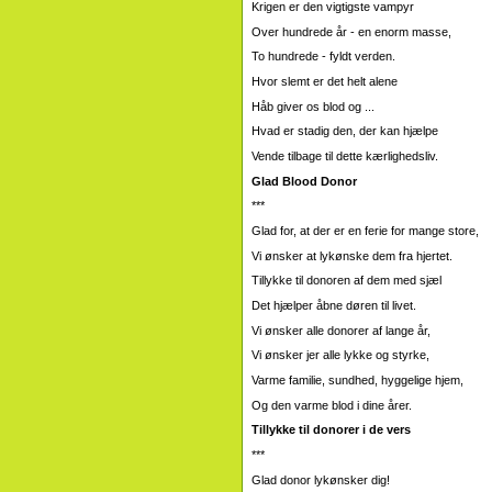
Krigen er den vigtigste vampyr
Over hundrede år - en enorm masse,
To hundrede - fyldt verden.
Hvor slemt er det helt alene
Håb giver os blod og ...
Hvad er stadig den, der kan hjælpe
Vende tilbage til dette kærlighedsliv.
Glad Blood Donor
***
Glad for, at der er en ferie for mange store,
Vi ønsker at lykønske dem fra hjertet.
Tillykke til donoren af ​​dem med sjæl
Det hjælper åbne døren til livet.
Vi ønsker alle donorer af lange år,
Vi ønsker jer alle lykke og styrke,
Varme familie, sundhed, hyggelige hjem,
Og den varme blod i dine årer.
Tillykke til donorer i de vers
***
Glad donor lykønsker dig!