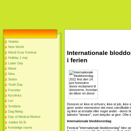
Violetta
New World
Internationale bloddo
Mardi Gras Festival
Holiday 1 maj
i ferien
Latter Day
Mand
Nina
Sedov
Youth Day
Forretter
Kyrylivka
Lev
Donoren er ikke et erhverv, ikke et job, ikke
Svetlana
giver andre mennesker det mest værdifulde ting
og ikke at erstatte eller noget andet - deres b
Dag filolog
latinske "donare", som betyder at give. Ofte 
Day of Medical Worker
Internationale bloddonordag
Jubilee 50 år
Kvindelige navne
Festival "internationale bloddonordag" blev 