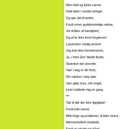
Men held og lykke varme
Hele tiden i verden bringer.
Og gav det til andre,
Fordi vener guddommelige nektar,
Jet dråber af kærlighed,
Og et liv ikke levet forgæves!
Lykønsker stadig ønsker
Jeg kan ikke bezinteresno,
Ja, i mine årer blodet flyder,
Skænket det ukendte.
Tak! I dag er din ferie,
Din værker i dag dato
Vær glad, lyse, min engel,
Livet reddede mig en gang.
***
Tak til alle der ikke ligeglade!
Fordi tråd varme
Midt krige og problemer, til tider skøre,
Menneskelivet skattede.
Fordi at udvide sin hånd,