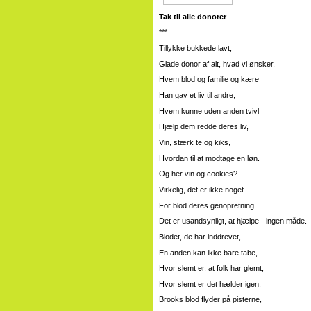
Tak til alle donorer
***
Tillykke bukkede lavt,
Glade donor af alt, hvad vi ønsker,
Hvem blod og familie og kære
Han gav et liv til andre,
Hvem kunne uden anden tvivl
Hjælp dem redde deres liv,
Vin, stærk te og kiks,
Hvordan til at modtage en løn.
Og her vin og cookies?
Virkelig, det er ikke noget.
For blod deres genopretning
Det er usandsynligt, at hjælpe - ingen måde.
Blodet, de har inddrevet,
En anden kan ikke bare tabe,
Hvor slemt er, at folk har glemt,
Hvor slemt er det hælder igen.
Brooks blod flyder på pisterne,