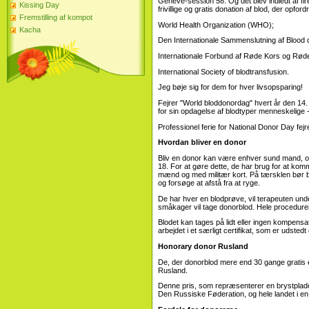
Genève-session 58. Og det blev indledt af fir
Kissing Day
frivillige og gratis donation af blod, der opford
Fremstilling af kompot
World Health Organization (WHO);
Kacha
Den Internationale Sammenslutning af Blood 
Internationale Forbund af Røde Kors og Rø
International Society of blodtransfusion.
Jeg bøje sig for dem for hver livsopsparing!
Fejrer "World bloddonordag" hvert år den 14.
for sin opdagelse af blodtyper menneskelige -
Professionel ferie for National Donor Day fejr
Hvordan bliver en donor
Bliv en donor kan være enhver sund mand, og
18. For at gøre dette, de har brug for at komme
mænd og med militær kort. På tærsklen bør beg
og forsøge at afstå fra at ryge.
De har hver en blodprøve, vil terapeuten un
småkager vil tage donorblod. Hele proceduren
Blodet kan tages på lidt eller ingen kompensat
arbejdet i et særligt certifikat, som er udstedt
Honorary donor Rusland
De, der donorblod mere end 30 gange gratis el
Rusland.
Denne pris, som repræsenterer en brystplade
Den Russiske Føderation, og hele landet i en