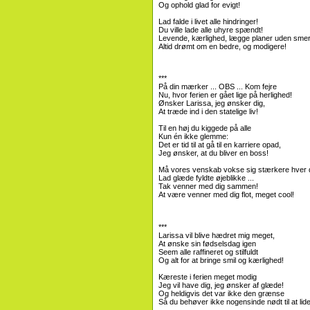
Og ophold glad for evigt!
Lad falde i livet alle hindringer!
Du ville lade alle uhyre spændt!
Levende, kærlighed, lægge planer uden smer
Altid drømt om en bedre, og modigere!
***
På din mærker ... OBS ... Kom fejre
Nu, hvor ferien er gået lige på herlighed!
Ønsker Larissa, jeg ønsker dig,
At træde ind i den statelige liv!
Til en høj du kiggede på alle
Kun én ikke glemme:
Det er tid til at gå til en karriere opad,
Jeg ønsker, at du bliver en boss!
Må vores venskab vokse sig stærkere hver 
Lad glæde fyldte øjeblikke ...
Tak venner med dig sammen!
At være venner med dig flot, meget cool!
***
Larissa vil blive hædret mig meget,
At ønske sin fødselsdag igen
Seem alle raffineret og stilfuldt
Og alt for at bringe smil og kærlighed!
Kæreste i ferien meget modig
Jeg vil have dig, jeg ønsker af glæde!
Og heldigvis det var ikke den grænse
Så du behøver ikke nogensinde nødt til at lide