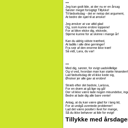
***
Jeg kan godt lide, at der nu er en årsag
Søster meget forsigtigt Tillykke!
Til fødselsdag - det er netop det argument,
At bedre din sjæl til at ønske!
Jeg ønsker at var altid glad
Og, som kunne erobre toppene!
For at blive elske dig, elskede,
Stjerne kunne for at skinne i mange år!
Kan du aldrig vidste træthed,
At ladilis i alle dine gerninger!
Fra sejr af den enorme ikke træt!
Så vidt, Lara, du var!
***
Med dig, søster, for evigt uadskillelige
Og vi ved, hvordan man kan støtte hinanden!
Lad fødselsdag dit vil ikke kede sig,
Ønsker jer alle gav at erobre!
Stræb efter det bedste, Larissa,
For en drøm at gå lige og gå!
Der vil ikke være lade nogen misundelse, ing
Bedre at lade dig alle bare vente!
Antag, at du kan være glad for i lang tid,
For at undgå uventede problemer!
Lad det være positivt i livet for mange,
Så du ikke behøver at lide for evigt!
Tillykke med årsdagen