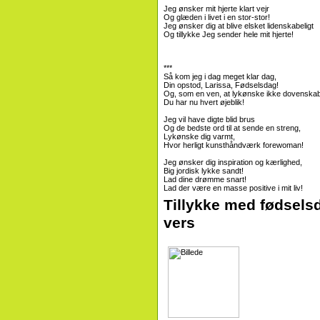
Jeg ønsker mit hjerte klart vejr
Og glæden i livet i en stor-stor!
Jeg ønsker dig at blive elsket lidenskabeligt
Og tillykke Jeg sender hele mit hjerte!
***
Så kom jeg i dag meget klar dag,
Din opstod, Larissa, Fødselsdag!
Og, som en ven, at lykønske ikke dovenska
Du har nu hvert øjeblik!
Jeg vil have digte blid brus
Og de bedste ord til at sende en streng,
Lykønske dig varmt,
Hvor herligt kunsthåndværk forewoman!
Jeg ønsker dig inspiration og kærlighed,
Big jordisk lykke sandt!
Lad dine drømme snart!
Lad der være en masse positive i mit liv!
Tillykke med fødselsd
vers