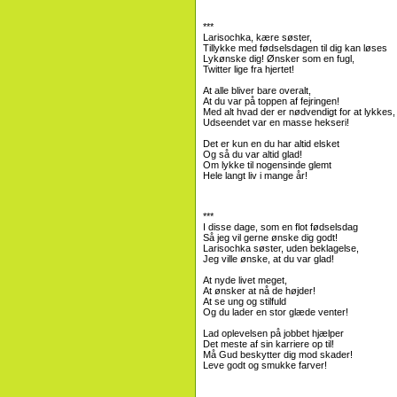
***
Larisochka, kære søster,
Tillykke med fødselsdagen til dig kan løses
Lykønske dig! Ønsker som en fugl,
Twitter lige fra hjertet!
At alle bliver bare overalt,
At du var på toppen af ​​fejringen!
Med alt hvad der er nødvendigt for at lykkes,
Udseendet var en masse hekseri!
Det er kun en du har altid elsket
Og så du var altid glad!
Om lykke til nogensinde glemt
Hele langt liv i mange år!
***
I disse dage, som en flot fødselsdag
Så jeg vil gerne ønske dig godt!
Larisochka søster, uden beklagelse,
Jeg ville ønske, at du var glad!
At nyde livet meget,
At ønsker at nå de højder!
At se ung og stilfuld
Og du lader en stor glæde venter!
Lad oplevelsen på jobbet hjælper
Det meste af sin karriere op til!
Må Gud beskytter dig mod skader!
Leve godt og smukke farver!