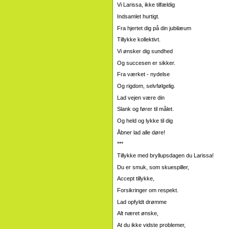
Vi Larissa, ikke tilfældig
Indsamlet hurtigt.
Fra hjertet dig på din jubilæum
Tillykke kollektivt.
Vi ønsker dig sundhed
Og succesen er sikker.
Fra værket - nydelse
Og rigdom, selvfølgelig.
Lad vejen være din
Slank og fører til målet.
Og held og lykke til dig
Åbner lad alle døre!
***
Tillykke med bryllupsdagen du Larissa!
Du er smuk, som skuespiller,
Accept tillykke,
Forsikringer om respekt.
Lad opfyldt drømme
Alt næret ønske,
At du ikke vidste problemer,