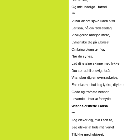
Og misundelige - farvel!
***
Vi har alt det sjove uden tvivl,
Larissa, på din fødselsdag,
Vi vil gerne arbejde mere,
Lykønske dig på jubilæet.
Omkring blomster flor,
Når du synes,
Lad dine øjne skinne med lykke
Det ser ud til et evigt forår.
Vi ønsker dig en overraskelse,
Entusiasme, held og lykke, tillykke,
Gode ​​og trofaste venner,
Levende - intet at fortryde.
Wishes elskede Larisa
***
Jeg elsker dig, min Larissa,
Jeg elsker af hele mit hjerte!
Tillykke med jubilæet,