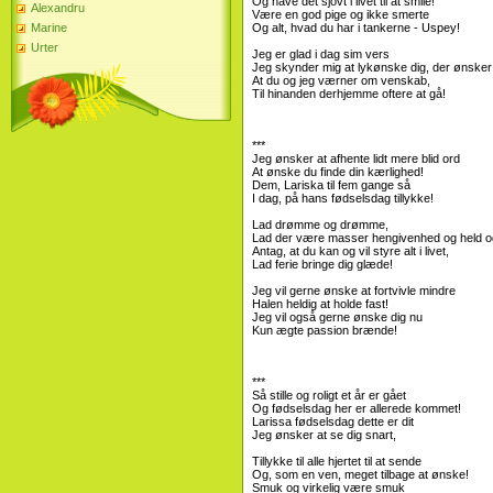
Og have det sjovt i livet til at smile!
Alexandru
Være en god pige og ikke smerte
Marine
Og alt, hvad du har i tankerne - Uspey!
Urter
Jeg er glad i dag sim vers
Jeg skynder mig at lykønske dig, der ønsker 
At du og jeg værner om venskab,
Til hinanden derhjemme oftere at gå!
***
Jeg ønsker at afhente lidt mere blid ord
At ønske du finde din kærlighed!
Dem, Lariska til fem gange så
I dag, på hans fødselsdag tillykke!
Lad drømme og drømme,
Lad der være masser hengivenhed og held o
Antag, at du kan og vil styre alt i livet,
Lad ferie bringe dig glæde!
Jeg vil gerne ønske at fortvivle mindre
Halen heldig at holde fast!
Jeg vil også gerne ønske dig nu
Kun ægte passion brænde!
***
Så stille og roligt et år er gået
Og fødselsdag her er allerede kommet!
Larissa fødselsdag dette er dit
Jeg ønsker at se dig snart,
Tillykke til alle hjertet til at sende
Og, som en ven, meget tilbage at ønske!
Smuk og virkelig være smuk