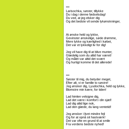
***
Larisochka, søster, tillykke
Du i dag i denne fødselsdag!
Du ved, at jeg elsker dig
Og det bedste vil sende lykønskninger,
At ønske held og lykke,
Gevinster ønskelige, søde drømme,
Mere lykke og kærlighed i købet,
Det var et lykkeligt liv for dig!
Jeg vil have dig til at blive munter,
Glædelig som du altid har været!
Og målet var altid det svært
Og hurtigt komme til det allerede!
***
Søster til mig, du betyder meget,
Efter alt, vi er familie to søstre!
Jeg ønsker dig, Lyudochka, held og lykke,
Blomstre min kære, for tiden!
Lad himlen velsigne dig,
Lad det være i komfort i din sjæl!
Lad dig altid lige nok,
Lad den glæde, du lang ventetid!
Jeg ønsker i livet mindre fejl
Og for at opnå sit hastværk!
Det var ofte en grund til at smile
Fra verdens bedste nyhed!