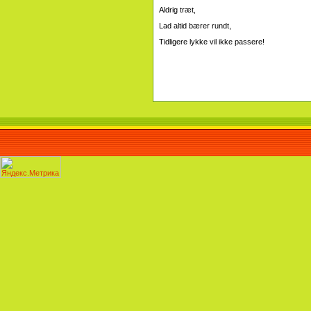
Aldrig træt,
Lad altid bærer rundt,
Tidligere lykke vil ikke passere!