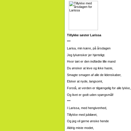
Tillykke søster Larissa
***
Larisa, min kære, på årsdagen
Jeg lykønsker jer hjerteligt.
Hvor tæt er den indfødte lille mand
Du ønsker at leve og ikke haste,
Smagte smagen af ​​alle de lidenskaber,
Elsker at nyde, langsomt,
Forstå, at verden er tilgængelig for alle lykke,
Og livet er godt uden spørgsmål!
***
I Larissa, med hengivenhed,
Tillykke med jubilæet,
Og jeg vil gerne ønske hende
Aldrig miste modet,