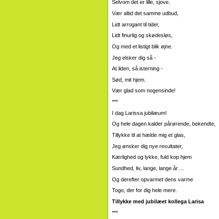
Selvom det er lille, sjove.
Vær altid det samme udbud,
Lidt arrogant til tider,
Lidt finurlig og skødesløs,
Og med et listigt blik øjne.
Jeg elsker dig så -
At ilden, så isterning -
Sød, mit hjem.
Vær glad som nogensinde!
***
I dag Larissa jubilæum!
Og hele dagen kalder pårørende, bekendte,
Tillykke til at hælde mig et glas,
Jeg ønsker dig nye resultater,
Kærlighed og lykke, fuld kop hjem
Sundhed, liv, lange, lange år ...
Og derefter opvarmet dens varme
Togo, der for dig hele mere.
Tillykke med jubilæet kollega Larisa
***