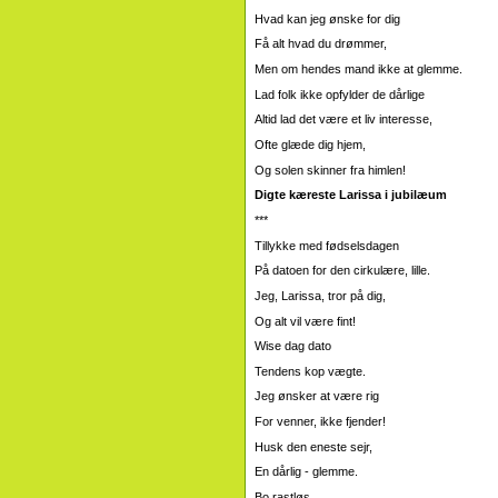
Hvad kan jeg ønske for dig
Få alt hvad du drømmer,
Men om hendes mand ikke at glemme.
Lad folk ikke opfylder de dårlige
Altid lad det være et liv interesse,
Ofte glæde dig hjem,
Og solen skinner fra himlen!
Digte kæreste Larissa i jubilæum
***
Tillykke med fødselsdagen
På datoen for den cirkulære, lille.
Jeg, Larissa, tror på dig,
Og alt vil være fint!
Wise dag dato
Tendens kop vægte.
Jeg ønsker at være rig
For venner, ikke fjender!
Husk den eneste sejr,
En dårlig - glemme.
Bo rastløs,