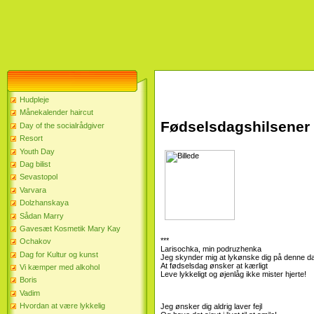
Hudpleje
Månekalender haircut
Fødselsdagshilsener
Day of the socialrådgiver
Resort
Youth Day
Dag bilist
Sevastopol
Varvara
Dolzhanskaya
Sådan Marry
Gavesæt Kosmetik Mary Kay
***
Ochakov
Larisochka, min podruzhenka
Dag for Kultur og kunst
Jeg skynder mig at lykønske dig på denne d
At fødselsdag ønsker at kærligt
Vi kæmper med alkohol
Leve lykkeligt og øjenlåg ikke mister hjerte!
Boris
Vadim
Hvordan at være lykkelig
Jeg ønsker dig aldrig laver fejl