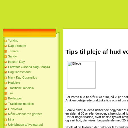
Yurkino
Dag økonom
Tips til pleje af hud v
Tamara
Sandy
Industri Day
Forfatter Oksana blog Shapira
Dag finansmand
Mary Kay Cosmetics
Hudpleje
Traditionel medicin
Tro
For vores hud tid står ikke stille, så vi er nødt
Bryllupper
Artiklen detaljerede praktiske tips og råd om a
Traditionel medicin
Golovinka
Som vi alder, hudens udseende begynder at 
en alder af 30 år eller derover, afhængigt af li
Månekalenderen gartner
Der er nogle tilfælde, hvor de fine rynker o
Irina
og sart hud, der vises, begyndende med 25 å
Udviklingen af ​​fysioterapi
Nogle af de faktorer, der bidrager til foran