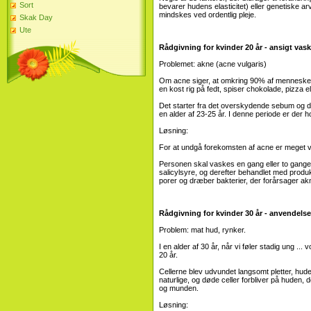
Sort
bevarer hudens elasticitet) eller genetiske a
mindskes ved ordentlig pleje.
Skak Day
Ute
Rådgivning for kvinder 20 år - ansigt vask
Problemet: akne (acne vulgaris)
Om acne siger, at omkring 90% af mennesker st
en kost rig på fedt, spiser chokolade, pizza e
Det starter fra det overskydende sebum og dø
en alder af 23-25 ​​år. I denne periode er der
Løsning:
For at undgå forekomsten af ​​acne er meget vi
Personen skal vaskes en gang eller to gange 
salicylsyre, og derefter behandlet med produ
porer og dræber bakterier, der forårsager ak
Rådgivning for kvinder 30 år - anvendels
Problem: mat hud, rynker.
I en alder af 30 år, når vi føler stadig ung .
20 år.
Cellerne blev udvundet langsomt pletter, hu
naturlige, og døde celler forbliver på huden
og munden.
Løsning: