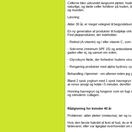
Cellerne blev udvundet langsomt pletter, hu
naturlige, og døde celler forbliver på huden
og munden.
Løsning:
Alder 30 år, er meget velegnet til begyndelse
En ny generation af produkter til hudpleje virke
Find plejeprodukter, der indeholder:
- Retinol (A-vitamin) og / eller vitamin C, so
- Solcreme (minimum SPF 15) og antioxidant
gaden eller ej, og uanset om solen;
- Glycolsyre fløde, der forbedrer hudens str
- Rengøring produkter med alpha hydroxy sy
Behandling i hjemmet - om aftenen inden jeg g
Bland 2 spsk yoghurt med 1 spsk havregryn og
at rense ansigt og holde i 5 minutter, derefter 
Honning havregryn og fungerer som en fugt 
og stimulerer collagen.
Rådgivning for kvinder 40 år
Problemer: alder pletter (melasma), tør og ru 
Hvis den første halvdel af livet af hud, du 
fødevarer, eller var ligeglad overhovedet om d