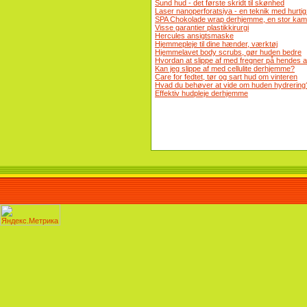
Sund hud - det første skridt til skønhed
Laser nanoperforatsiya - en teknik med hurtig
SPA Chokolade wrap derhjemme, en stor kamp
Visse garantier plastikkirurgi
Hercules ansigtsmaske
Hjemmepleje til dine hænder, værktøj
Hjemmelavet body scrubs, gør huden bedre
Hvordan at slippe af med fregner på hendes a
Kan jeg slippe af med cellulite derhjemme?
Care for fedtet, tør og sart hud om vinteren
Hvad du behøver at vide om huden hydrering
Effektiv hudpleje derhjemme