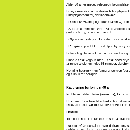
Alder 30 år, er meget velegnet til begyndelse
En ny generation af produkter til hudpleje virke
Find plejeprodukter, der indeholder:
- Retinol (A-vitamin) og / eller vitamin C, so
- Solcreme (minimum SPF 15) og antioxidant
gaden eller ej, og uanset om solen;
- Glycolsyre fløde, der forbedrer hudens str
- Rengøring produkter med alpha hydroxy sy
Behandling i hjemmet - om aftenen inden jeg g
Bland 2 spsk yoghurt med 1 spsk havregryn og
at rense ansigt og holde i 5 minutter, derefter 
Honning havregryn og fungerer som en fugt 
og stimulerer collagen.
Rådgivning for kvinder 40 år
Problemer: alder pletter (melasma), tør og ru 
Hvis den første halvdel af livet af hud, du 
fødevarer, eller var ligeglad overhovedet om d
Løsning:
Til moden hud, kan tør eller følsom afskalning 
I stedet, 40 år, den alder, hvor du kan henvis
polyhydroxy- der fjerner rynker og øge kolla