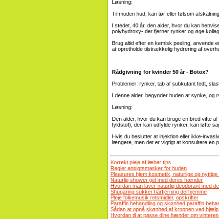
Løsning:
Til moden hud, kan tør eller følsom afskalning 
I stedet, 40 år, den alder, hvor du kan henvis
polyhydroxy- der fjerner rynker og øge kolla
Brug altid efter en kemisk peeling, anvende e
at opretholde tilstrækkelig hydrering af over
Rådgivning for kvinder 50 år - Botox?
Problemer: rynker, tab af subkutant fedt, slas
I denne alder, begynder huden at synke, og r
Løsning:
Den alder, hvor du kan bruge en bred vifte a
fyldstof), der kan udfylde rynker, kan løfte s
Hvis du beslutter at injektion eller ikke-invasi
længere, men det er vigtigt at konsultere en pl
Korrekt pleje af læber tips
Regler ansigtsmasker for huden
Pleasures hjem kosmetik, naturlige og nyttige
Naturlig shower gel med deres hænder
Hvordan man laver naturlig deodorant med d
Shugaring sukker hårfjerning derhjemme
Pleje folkemusik retsmidler, opskrifter
Paraffin behandling og skønhed paraffin behan
Sådan at opnå skønhed af kroppen ved hjælp
Hvordan til at passe dine hænder om vinteren i