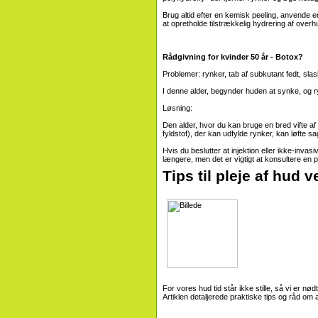
Brug altid efter en kemisk peeling, anvende e
at opretholde tilstrækkelig hydrering af over
Rådgivning for kvinder 50 år - Botox?
Problemer: rynker, tab af subkutant fedt, slas
I denne alder, begynder huden at synke, og r
Løsning:
Den alder, hvor du kan bruge en bred vifte a
fyldstof), der kan udfylde rynker, kan løfte s
Hvis du beslutter at injektion eller ikke-invasi
længere, men det er vigtigt at konsultere en pl
Tips til pleje af hud v
For vores hud tid står ikke stille, så vi er nødt
Artiklen detaljerede praktiske tips og råd om a