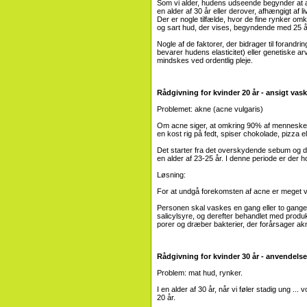
Som vi alder, hudens udseende begynder at 
en alder af 30 år eller derover, afhængigt af li
Der er nogle tilfælde, hvor de fine rynker o
og sart hud, der vises, begyndende med 25 å
Nogle af de faktorer, der bidrager til foran
bevarer hudens elasticitet) eller genetiske a
mindskes ved ordentlig pleje.
Rådgivning for kvinder 20 år - ansigt vask
Problemet: akne (acne vulgaris)
Om acne siger, at omkring 90% af mennesker st
en kost rig på fedt, spiser chokolade, pizza e
Det starter fra det overskydende sebum og dø
en alder af 23-25 ​​år. I denne periode er der
Løsning:
For at undgå forekomsten af ​​acne er meget vi
Personen skal vaskes en gang eller to gange 
salicylsyre, og derefter behandlet med produ
porer og dræber bakterier, der forårsager ak
Rådgivning for kvinder 30 år - anvendels
Problem: mat hud, rynker.
I en alder af 30 år, når vi føler stadig ung .
20 år.