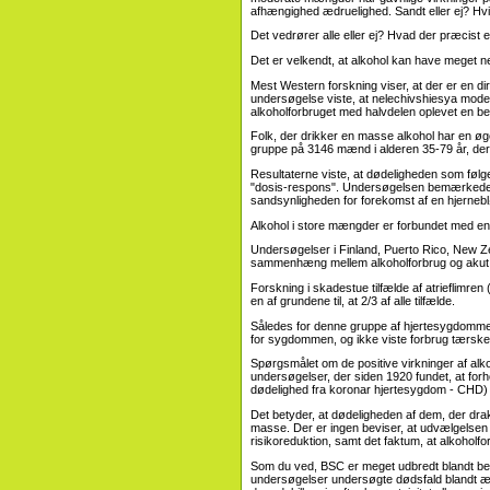
afhængighed ædruelighed. Sandt eller ej? Hvi
Det vedrører alle eller ej? Hvad der præcist 
Det er velkendt, at alkohol kan have meget ne
Mest Western forskning viser, at der er en 
undersøgelse viste, at nelechivshiesya moder
alkoholforbruget med halvdelen oplevet en bet
Folk, der drikker en masse alkohol har en øget
gruppe på 3146 mænd i alderen 35-79 år, der
Resultaterne viste, at dødeligheden som følge 
"dosis-respons". Undersøgelsen bemærkede 
sandsynligheden for forekomst af en hjerneb
Alkohol i store mængder er forbundet med en 
Undersøgelser i Finland, Puerto Rico, New Zea
sammenhæng mellem alkoholforbrug og akut 
Forskning i skadestue tilfælde af atrieflimren (
en af ​​grundene til, at 2/3 af alle tilfælde.
Således for denne gruppe af hjertesygdomme k
for sygdommen, og ikke viste forbrug tærskel
Spørgsmålet om de positive virkninger af alk
undersøgelser, der siden 1920 fundet, at for
dødelighed fra koronar hjertesygdom - CHD) e
Det betyder, at dødeligheden af ​​dem, der dr
masse. Der er ingen beviser, at udvælgelsen af
risikoreduktion, samt det faktum, at alkoholf
Som du ved, BSC er meget udbredt blandt befol
undersøgelser undersøgte dødsfald blandt æl