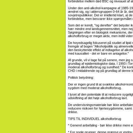
forbindelse mellem død BSC og niveauet af al
Under den anti-alkohol-kampagne af 1985-19
ændret sig, og i aldersgruppen 0-64 år år, det
sovjetrepublikker. Det er imidlertid klart, at d
forbindelse, men besvarer ikke spørgsmålet 
Som det er kendt, "og derefter" det betyder 
hær mindre end landsgennemsnittet, men nej d
Søgningen efter en biologisk mekanisme, der
alkoholforbrug er meget aktiv, men indtil vide
De hovedsagelig fokuseret på studiet af lipid
fremgår af bogen "Alkoholpolitik og almenvell
den beskyttende effekt af indtagelse af alko
med kausalitet - det er bare en antagelse."
Af grunde, vil vi tage fat på senere, men jeg 
grundlag af epidemiologiske data. I 1993 i To
moderat alkoholforbrug og sundhed." De konk
CHD i midaldrende og på grundlag af denne ko
Politisk betydning:
Der er ingen grund til at svække alkohol-kontrol
sygdom med moderat alkoholforbrug.
I lyset af den potentiale til at reducere sygel
udskiftning af det høje alkoholforbrug lavt.
De undervisningsmateriale bør ikke anbefales t
reducere risikoen for hjertesygdomme, samt an
drikke.
TIPS TIL INDIVIDUEL alkoholforbrug
* Generel anbefaling - bør ikke drikke mere
* For nogle grupper, denne grænse er endnu 