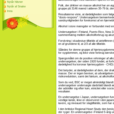
Nytår hilsner
Folk, der drikker en masse alkohol har en øget
Nytår af Snake
gruppe på 3146 mænd i alderen 35-79 år, der
Inna
Resultaterne viste, at dødeligheden som følge 
"dosis-respons". Undersøgelsen bemærkede 
sandsynligheden for forekomst af en hjerneb
Alkohol i store mængder er forbundet med en 
Undersøgelser i Finland, Puerto Rico, New Zea
sammenhæng mellem alkoholforbrug og akut 
Forskning i skadestue tilfælde af atrieflimren (
en af ​​grundene til, at 2/3 af alle tilfælde.
Således for denne gruppe af hjertesygdomme k
for sygdommen, og ikke viste forbrug tærskel
Spørgsmålet om de positive virkninger af alk
undersøgelser, der siden 1920 fundet, at for
dødelighed fra koronar hjertesygdom - CHD) e
Det betyder, at dødeligheden af ​​dem, der dr
masse. Der er ingen beviser, at udvælgelsen af
risikoreduktion, samt det faktum, at alkoholf
Som du ved, BSC er meget almindeligt blandt ve
undersøgelser undersøgte dødsfald blandt æl
der adskiller sig efter køn, etnicitet eller s
resultater.
En undersøgelse i Japan, undersøgelsen fundet
vestlige lande, ikke er observeret i den jap
lavere, og niveauet for slagtilfælde, som har
I den britiske Regional Heart Study den besk
der ryger. En undersøgelse i Finland 5-årig u