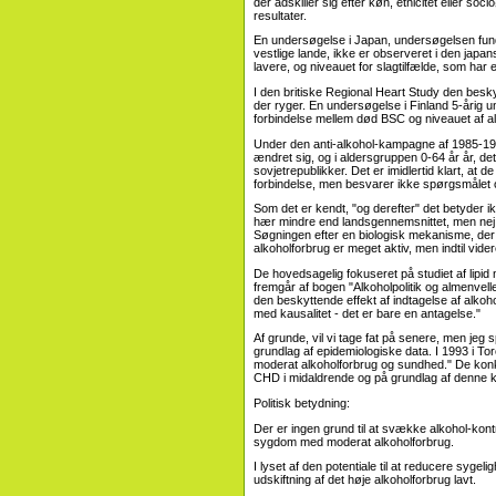
der adskiller sig efter køn, etnicitet eller s
resultater.
En undersøgelse i Japan, undersøgelsen fundet
vestlige lande, ikke er observeret i den jap
lavere, og niveauet for slagtilfælde, som har
I den britiske Regional Heart Study den besk
der ryger. En undersøgelse i Finland 5-årig u
forbindelse mellem død BSC og niveauet af al
Under den anti-alkohol-kampagne af 1985-19
ændret sig, og i aldersgruppen 0-64 år år, det
sovjetrepublikker. Det er imidlertid klart, at d
forbindelse, men besvarer ikke spørgsmålet 
Som det er kendt, "og derefter" det betyder 
hær mindre end landsgennemsnittet, men nej d
Søgningen efter en biologisk mekanisme, der
alkoholforbrug er meget aktiv, men indtil vide
De hovedsagelig fokuseret på studiet af lipid
fremgår af bogen "Alkoholpolitik og almenvell
den beskyttende effekt af indtagelse af alko
med kausalitet - det er bare en antagelse."
Af grunde, vil vi tage fat på senere, men jeg 
grundlag af epidemiologiske data. I 1993 i To
moderat alkoholforbrug og sundhed." De konk
CHD i midaldrende og på grundlag af denne ko
Politisk betydning:
Der er ingen grund til at svække alkohol-kontrol
sygdom med moderat alkoholforbrug.
I lyset af den potentiale til at reducere sygel
udskiftning af det høje alkoholforbrug lavt.