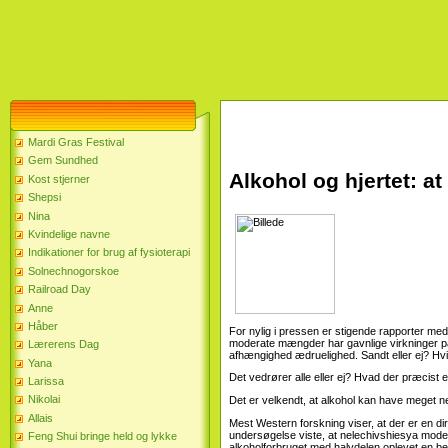
Mardi Gras Festival
Gem Sundhed
Alkohol og hjertet: at 
Kost stjerner
Shepsi
Nina
Kvindelige navne
Indikationer for brug af fysioterapi
Solnechnogorskoe
Railroad Day
Anne
Håber
For nylig i pressen er stigende rapporter med
moderate mængder har gavnlige virkninger på h
Lærerens Dag
afhængighed ædruelighed. Sandt eller ej? Hvi
Yana
Det vedrører alle eller ej? Hvad der præcist 
Larissa
Nikolai
Det er velkendt, at alkohol kan have meget ne
Allais
Mest Western forskning viser, at der er en 
undersøgelse viste, at nelechivshiesya moder
Feng Shui bringe held og lykke
alkoholforbruget med halvdelen oplevet en bet