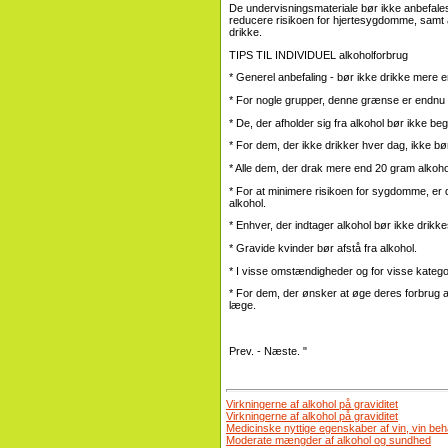
De undervisningsmateriale bør ikke anbefales t
reducere risikoen for hjertesygdomme, samt an
drikke.
TIPS TIL INDIVIDUEL alkoholforbrug
* Generel anbefaling - bør ikke drikke mere
* For nogle grupper, denne grænse er endnu 
* De, der afholder sig fra alkohol bør ikke b
* For dem, der ikke drikker hver dag, ikke bø
* Alle dem, der drak mere end 20 gram alkoho
* For at minimere risikoen for sygdomme, er d
alkohol.
* Enhver, der indtager alkohol bør ikke drikkes
* Gravide kvinder bør afstå fra alkohol.
* I visse omstændigheder og for visse katego
* For dem, der ønsker at øge deres forbrug a
læge.
Prev. - Næste. "
Virkningerne af alkohol på graviditet
Virkningerne af alkohol på graviditet
Medicinske nyttige egenskaber af vin, vin beh
Moderate mængder af alkohol og sundhed