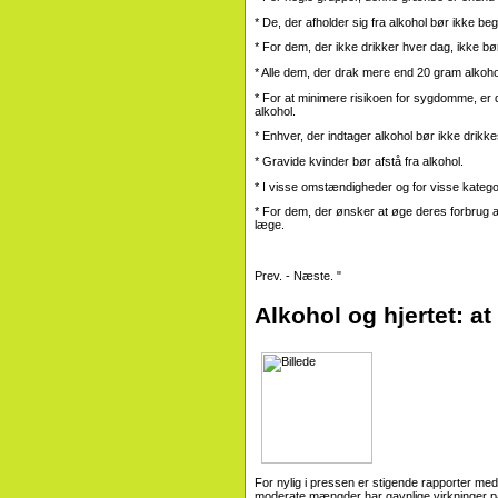
* De, der afholder sig fra alkohol bør ikke b
* For dem, der ikke drikker hver dag, ikke bø
* Alle dem, der drak mere end 20 gram alkoho
* For at minimere risikoen for sygdomme, er d
alkohol.
* Enhver, der indtager alkohol bør ikke drikkes
* Gravide kvinder bør afstå fra alkohol.
* I visse omstændigheder og for visse katego
* For dem, der ønsker at øge deres forbrug a
læge.
Prev. - Næste. "
Alkohol og hjertet: at 
For nylig i pressen er stigende rapporter med
moderate mængder har gavnlige virkninger på h