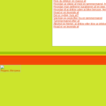
Hvis du drikker en masse øl
Hvordan at slippe af med en tømmermænd, hv
Hvordan man definerer karakteren af ​​en pige
Hvordan til at drikke uden at blive beruset,
Hvad er en levende øl
Det er nyttigt, hvis øl?
Værktøj og opskrifter fra en tømmermænd
Tømmermænd efter øl
Alkohol og hjertet: at drikke eller ikke at drikke
Hvad er en levende øl