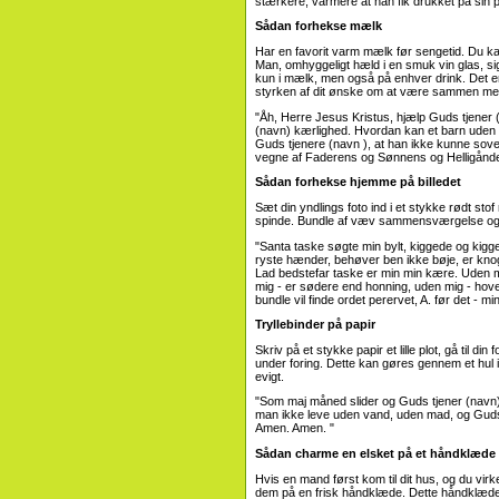
stærkere, varmere at han fik drukket på sin 
Sådan forhekse mælk
Har en favorit varm mælk før sengetid. Du ka
Man, omhyggeligt hæld i en smuk vin glas, si
kun i mælk, men også på enhver drink. Det er v
styrken af ​​dit ønske om at være sammen med
"Åh, Herre Jesus Kristus, hjælp Guds tjener (
(navn) kærlighed. Hvordan kan et barn uden
Guds tjenere (navn ), at han ikke kunne sove e
vegne af Faderens og Sønnens og Helligånd
Sådan forhekse hjemme på billedet
Sæt din yndlings foto ind i et stykke rødt sto
spinde. Bundle af væv sammensværgelse og s
"Santa taske søgte min bylt, kiggede og kigg
ryste hænder, behøver ben ikke bøje, er knogl
Lad bedstefar taske er min min kære. Uden mi
mig - er sødere end honning, uden mig - hoved
bundle vil finde ordet perervet, A. før det - mi
Tryllebinder på papir
Skriv på et stykke papir et lille plot, gå til di
under foring. Dette kan gøres gennem et hul i 
evigt.
"Som maj måned slider og Guds tjener (navn) 
man ikke leve uden vand, uden mad, og Guds 
Amen. Amen. "
Sådan charme en elsket på et håndklæde
Hvis en mand først kom til dit hus, og du virk
dem på en frisk håndklæde. Dette håndklæde