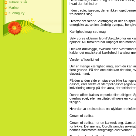
Jubilee 60 år
hvad der forhindrer.
Marine
I den tredje, ligesom, der er ikke noget be
Kuchugury
fra hendes slag.
Hvorfor det sker? Selvfølgelig er der en speci
energiske attraktion, åndelig sympati, heng
Kærlighed magi rød magi
Selv vores oldemor løb til Vorozhko for en k
hjælper. Nu forskere har udpeget den menneske
Det kan ødelægge, svække eller tværtimod s
kalder det magiske af kærlighed, i analogi med
Varsler af kærlighed
Der er mange kærlighed magi, som du kan arra
flere grunde. På den ene side kan det ske, hv
vigtigst, magt.
På den anden side er, stave og ikke kan gøre,
cølibat, eller sætte et stempel cølibat (også k
indvirkning energi på den aura, der forhindrer 
Denne effekt kaldes et punkt eller utilsigtet. 
overhovedet, eller resultatet vil være en ko
til pigen.
Hvordan at skelne disse tre ulykker, tre infek
Crown of cølibat
Crown of cølibat - er en karmisk ting. Uanse
for lykke. Det menes, Corolla sendes arveligt
hendes nærmeste slægtninge eller venner.