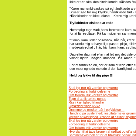
ikke er tør, skal den binde knude, således fø
"Kære ruchenki vaskes på et håndklæde arv j
Bruser sød for mig klynke, håndklæde tørt -
Håndklæder er ikke udløse -. Kære mig kærl
Tryllebinder elskede at rede
Hemmeligt tage væk hans foretrukne kam, sam
for at få resultatet. På kam siger en sammen
"Comb, kam, leder pososhok, hår, hår, kære v
har tænkt mig at have til at passe, pleje, kilde
møde-privechali . Hår, hår, kam, kam, sød in
Dag efter dag, nat efter nat lad mig det vide
vidner, hjerte - nøglen, munden - lås. Amen. "
For at forhekse en, der er som at lede efter
den mest egnede metode til den kærlighed s
Held og lykke til dig pige !!!
Skal jeg tror på varsler og overtro
Forbedring af forbindelserne
Om folkemusik varsler og overtro
Tegn til at tiltrække penge
Rite i kærlighed til andre
Opskrifter finde lykke
Drømme og ønsker går i opfyldelse ...
Handling på uvidenhed: resultaterne er grum
Varsler af kærlighed, kronen af ​​cølibat, tryk
Skal jeg tror på varsler og overtro
Forbedring af forbindelserne
Om folkemusik varsler og overtro
Hvordan til at tage kronen af ​​cølibat og gifte
Sammensværgelser for at tiltrække penge ind i 