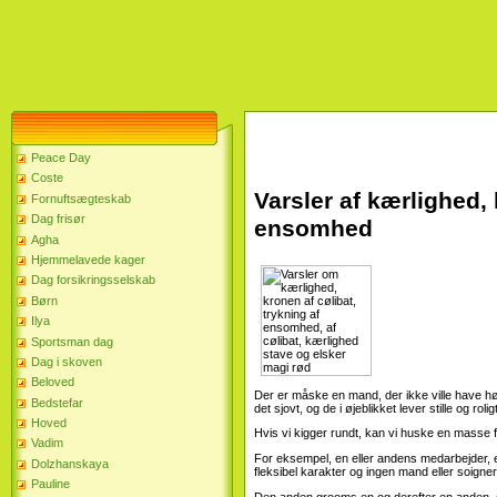
Peace Day
Coste
Varsler af kærlighed, k
Fornuftsægteskab
Dag frisør
ensomhed
Agha
Hjemmelavede kager
Dag forsikringsselskab
Børn
Ilya
Sportsman dag
Dag i skoven
Beloved
Der er måske en mand, der ikke ville have hø
Bedstefar
det sjovt, og de i øjeblikket lever stille og rol
Hoved
Hvis vi kigger rundt, kan vi huske en masse fa
Vadim
For eksempel, en eller andens medarbejder, e
Dolzhanskaya
fleksibel karakter og ingen mand eller soigne
Pauline
Den anden grooms en og derefter en anden, og 