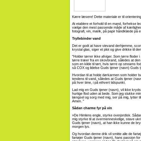
Kære læsere! Dette materiale er til orienter
At etablere et forhold til en mand, forhekse 
vælge den mest passende måde af kærlighed s
fotografi, vin, mælk, på papir håndklæde på 
Tryllebinder vand
Det er godt at have vievand derhjemme, scored
krystal glas, siger et plot og give drikke til d
"Holder tørrer ikke afviger. Som tørre floder
tørre træer fra en skovbrand, således at den
som en kilde til tørt, hvis tørre op streams 
så COX og lidelse Guds tjener (navn) Guds t
Hvordan til at holde dørkarmen som holder bar
tendens til vand, således at Guds tjener (navn
på hver time, i på ethvert tidspunkt.
Lad mig en Guds tjener (navn), vil ikke krydse
hurtige flod uden at bede. Som jeg slukke min
længsel og sorg med mig, ser på mig, lytter ti
Amen. "
Sådan charme fyr på vin
»De Himlens engle, styrke overjordisk. Sådan 
mig styrke til at overmenneskelige, stave ukr
Guds tjener (navn), at han ikke kunne de bryder 
morgen lys.
Og hvordan denne drik vil smitte alle de fartø
fartøjer Guds tjener (navn), hans passion for