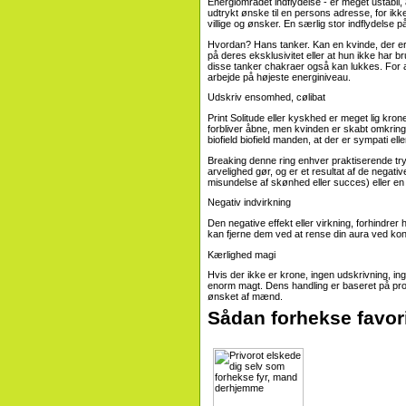
Energiområdet indflydelse - er meget ustabil,
udtrykt ønske til en persons adresse, for i
villige og ønsker. En særlig stor indflydels
Hvordan? Hans tanker. Kan en kvinde, der er kro
på deres eksklusivitet eller at hun ikke har br
disse tanker chakraer også kan lukkes. For at 
arbejde på højeste energiniveau.
Udskriv ensomhed, cølibat
Print Solitude eller kyskhed er meget lig kr
forbliver åbne, men kvinden er skabt omkring b
biofield biofield manden, at der er sympati el
Breaking denne ring enhver praktiserende tryll
arvelighed gør, og er et resultat af de negat
misundelse af skønhed eller succes) eller en
Negativ indvirkning
Den negative effekt eller virkning, forhindre
kan fjerne dem ved at rense din aura ved kon
Kærlighed magi
Hvis der ikke er krone, ingen udskrivning, ing
enorm magt. Dens handling er baseret på prog
ønsket af mænd.
Sådan forhekse favori