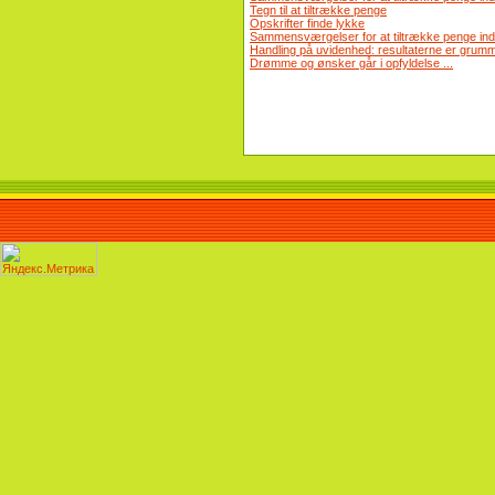
Tegn til at tiltrække penge
Opskrifter finde lykke
Sammensværgelser for at tiltrække penge ind i 
Handling på uvidenhed: resultaterne er grum
Drømme og ønsker går i opfyldelse ...