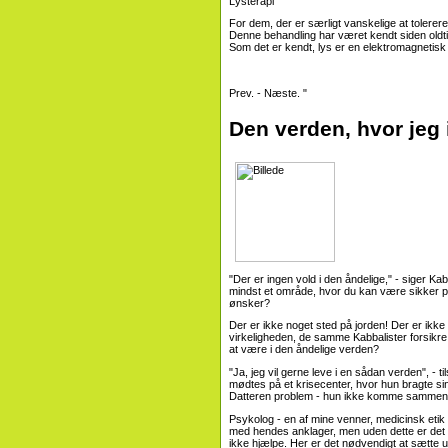
Lysterapi
For dem, der er særligt vanskelige at tolerere
Denne behandling har været kendt siden oldtid
Som det er kendt, lys er en elektromagnetisk bøl
Prev. - Næste. "
Den verden, hvor jeg
"Der er ingen vold i den åndelige," - siger Kab
mindst et område, hvor du kan være sikker på
ønsker?
Der er ikke noget sted på jorden! Der er ikke
virkeligheden, de samme Kabbalister forsikre 
at være i den åndelige verden?
"Ja, jeg vil gerne leve i en sådan verden", - t
mødtes på et krisecenter, hvor hun bragte si
Datteren problem - hun ikke komme sammen
Psykolog - en af ​​mine venner, medicinsk etik 
med hendes anklager, men uden dette er det kl
ikke hjælpe. Her er det nødvendigt at sætte u