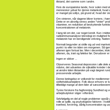
tilstand, det samme som i andre.
Hvis de europæiske lande, hvor solen med et 
mennesker udsat for denne melankoli, hvad at
er mangel på sollys, på grund af, hvad der sk
Om vinteren, når dagene bliver kortere, i hæ
Dette er en alvorlig stress anden "vinter" 
vitaminer, en reduktion af beskyttende funkt
koncentrationen af ​​melatonin.
I lang tid om det, var noget kendt. Kun i midten
radioimmunoanalyse teknologi en mulighed for 
melatonin har en beroligende virkning. Natte
Normalt begynder at skille sig ud ved mørket
punkt i to eller tre tiden om morgenen. Så ig
aftenen igen fortsat lav. Men i december, k
aftenen, da, træt og følelse før. Derudover er 
Ingen er sikker ...
Observeres Seasonal depression i alle dele af
måske, det udsættes de såkaldte kvinder i den 
at ændre tiden tilstanden på vagt døgnet rund
presserende arbejde.
Denne betingelse er velkendt for medlemmer 
skifteholdsarbejdere. Folk disse erhverv er 
tilfældigt mange af dem lider af sæsonbestem
Tyske forskere fra fagforening Sundhed og 
arbejdsulykker stiger i efteråret.
Selvfølgelig en del af nogle problemer opstår 
rolle at spille, og psykologiske faktorer. I kol
træthed, forvirring, dårlig koncentration o