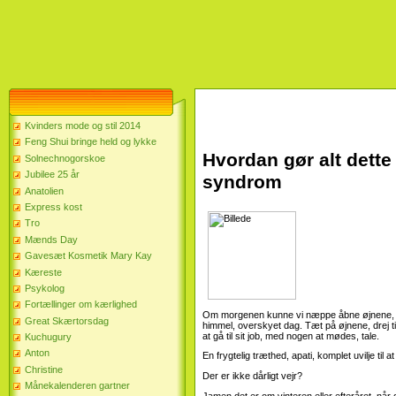
Kvinders mode og stil 2014
Feng Shui bringe held og lykke
Hvordan gør alt dette
Solnechnogorskoe
Jubilee 25 år
syndrom
Anatolien
Express kost
Tro
Mænds Day
Gavesæt Kosmetik Mary Kay
Kæreste
Psykolog
Fortællinger om kærlighed
Om morgenen kunne vi næppe åbne øjnene, se
Great Skærtorsdag
himmel, overskyet dag. Tæt på øjnene, drej til
at gå til sit job, med nogen at mødes, tale.
Kuchugury
Anton
En frygtelig træthed, apati, komplet uvilje ti
Christine
Der er ikke dårligt vejr?
Månekalenderen gartner
Jamen det er om vinteren eller efteråret, nå