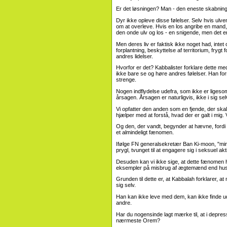
Er det løsningen? Man - den eneste skabning, 
Dyr ikke opleve disse følelser. Selv hvis ul
om at overleve. Hvis en los angribe en mand,
den onde ulv og los - en snigende, men det er
Men deres liv er faktisk ikke noget had, intet 
forplantning, beskyttelse af territorium, fryg
andres lidelser.
Hvorfor er det? Kabbalister forklare dette med
ikke bare se og høre andres følelser. Han for
strenge.
Nogen indflydelse udefra, som ikke er ligesom
årsagen. Årsagen er naturligvis, ikke i sig se
Vi opfatter den anden som en fjende, der sk
hjælper med at forstå, hvad der er galt i mig.
Og den, der vandt, begynder at hævne, fordi 
et almindeligt fænomen.
Ifølge FN generalsekretær Ban Ki-moon, "minds
prygl, tvunget til at engagere sig i seksuel akti
Desuden kan vi ikke sige, at dette fænomen ha
eksempler på misbrug af ægtemænd end hust
Grunden til dette er, at Kabbalah forklarer,
sig selv.
Han kan ikke leve med dem, kan ikke finde ud 
andre.
Har du nogensinde lagt mærke til, at i depress
nærmeste Orem?