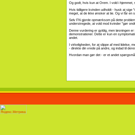
Og godt, hvis kun at Orem. I vold i hjemmet,
Hvis tidligere kvinden udholdt - husk at sige 
meget, at de ikke ønsker at tie. Og vi får en
Selv FN gjorde opmærksom på dette problem.
understregede, at vold mod kvinder "gør on
Denne vurdering er gyldig, men løsningen er ik
demonstrationer. Dette er kun en symptomatis
andet.
I virkeligheden, for at slippe af med lidelse,
- direkte din vrede på andre, og indad til de
Hvordan man gør det - er et andet spørgsmål. 