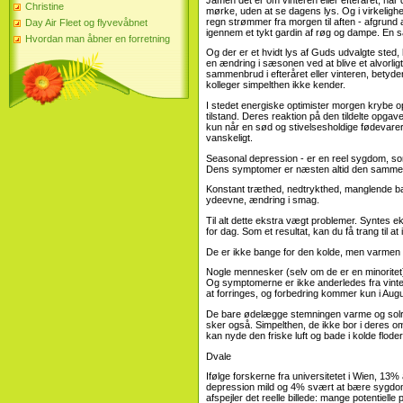
Christine
mørke, uden at se dagens lys. Og i virkeligh
regn strømmer fra morgen til aften - afgrund
Day Air Fleet og flyvevåbnet
igennem et tykt gardin af røg og dampe. En s
Hvordan man åbner en forretning
Og der er et hvidt lys af Guds udvalgte sted
en ændring i sæsonen ved at blive et alvorlig
sammenbrud i efteråret eller vinteren, betyder 
kolleger simpelthen ikke kender.
I stedet energiske optimister morgen krybe o
tilstand. Deres reaktion på den tildelte opgav
kun når en sød og stivelsesholdige fødevar
vanskeligt.
Seasonal depression - er en reel sygdom, som 
Dens symptomer er næsten altid den samme
Konstant træthed, nedtrykthed, manglende bal
ydeevne, ændring i smag.
Til alt dette ekstra vægt problemer. Syntes
for dag. Som et resultat, kan du få trang til a
De er ikke bange for den kolde, men varmen .
Nogle mennesker (selv om de er en minoritet)
Og symptomerne er ikke anderledes fra vintere
at forringes, og forbedring kommer kun i Augus
De bare ødelægge stemningen varme og solri
sker også. Simpelthen, de ikke bor i deres o
kan nyde den friske luft og bade i kolde flode
Dvale
Ifølge forskerne fra universitetet i Wien, 13
depression mild og 4% svært at bære sygdom
afspejler det reelle billede: mange potentiell