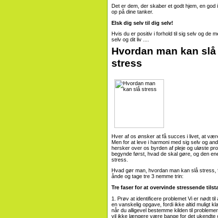
Det er dem, der skaber et godt hjem, en god in
op på dine tanker.
Elsk dig selv til dig selv!
Hvis du er positiv i forhold til sig selv og de
selv og dit liv ....
Hvordan man kan slå 
stress
Hver af os ønsker at få succes i livet, at væ
Men for at leve i harmoni med sig selv og andre
hersker over os byrden af ​​pleje og uløste pr
begynde først, hvad de skal gøre, og den en
stress.
Hvad gør man, hvordan man kan slå stress, 9 e
ånde og tage tre 3 nemme trin:
Tre faser for at overvinde stressende tils
1. Prøv at identificere problemet Vi er nødt ti
en vanskelig opgave, fordi ikke altid muligt kl
når du alligevel bestemme kilden til problem
vil ikke længere være bange for det ukendte 