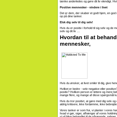
tænke anderledes og gøre dit liv elendigt. Hvis
Positive mennesker - vindere i livet
Det er dem, der skaber et godt hjem, en god in
op på dine tanker.
Elsk dig selv til dig selv!
Hvis du er positiv i forhold til sig selv og de
selv og dit liv ....
Hvordan til at behandl
mennesker,
Hvis du ønsker, at livet smiler til dig, give 
Hvilket er bedre - selv-negative eller positive
positiv? Hvilken person er lettere og mere beh
mange flere, og mange af disse spørgsmål kan
Hvis du tror positivt, at gøre med dig selv o
aldrig kritisere, ikke fordømme, ikke bebrejde d
Vores tanker er som frø, vi planter i vores ha
hvad vi gør, siger, afhænger af vores holdnin
vi vil blive behandlet til de pårørende, naboer,