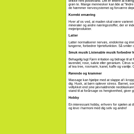
drikke rent postevand. Det er lettere at træn
grøn te. Mange mennesker kan lide at "lindre 
de hæmmer nervesystemet og forværre depr
Korrekt ernæring
Hver af os ved, at maden skal være varieret o
mineraler og andre næringsstoffer, der er inde
mejeriprodukter.
Latter
Latter normaliserer nervøs, endokrine og imm
lungerne, forbedrer hjertefunktion. Så smiler o
Smuk musik Listenable musik forbedrer h
Behagelig lugt Fjern irritation og bidrage til a
lavendel, rose, salvie eller geranium. Citrus 
af tea tree, rosmarin, kanel, kaffe og vanilje.
Rørende og krammer
Massage kan hjælpe med at slappe af i kro
dig. Husk, at børn oplever stress. Barnet, s
vellykket end sine jævnaldrende neoblaskann
stand til at forårsage os hengivenhed, giver g
Hobby
En interessant hobby, erhverv for sjælen at 
og leve i harmoni med dig selv og andre!