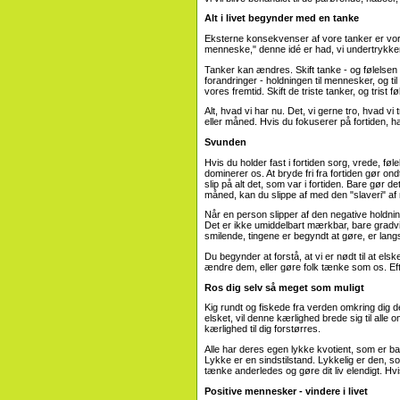
Alt i livet begynder med en tanke
Eksterne konsekvenser af vore tanker er vores
menneske," denne idé er had, vi undertrykker. 
Tanker kan ændres. Skift tanke - og følelsen v
forandringer - holdningen til mennesker, og ti
vores fremtid. Skift de triste tanker, og trist fø
Alt, hvad vi har nu. Det, vi gerne tro, hvad vi 
eller måned. Hvis du fokuserer på fortiden, ha
Svunden
Hvis du holder fast i fortiden sorg, vrede, føle
dominerer os. At bryde fri fra fortiden gør ondt 
slip på alt det, som var i fortiden. Bare gør 
måned, kan du slippe af med den "slaveri" af 
Når en person slipper af den negative holdning
Det er ikke umiddelbart mærkbar, bare gradvi
smilende, tingene er begyndt at gøre, er lang
Du begynder at forstå, at vi er nødt til at el
ændre dem, eller gøre folk tænke som os. Efter 
Ros dig selv så meget som muligt
Kig rundt og fiskede fra verden omkring dig de 
elsket, vil denne kærlighed brede sig til alle om
kærlighed til dig forstørres.
Alle har deres egen lykke kvotient, som er ba
Lykke er en sindstilstand. Lykkelig er den, 
tænke anderledes og gøre dit liv elendigt. Hvis
Positive mennesker - vindere i livet