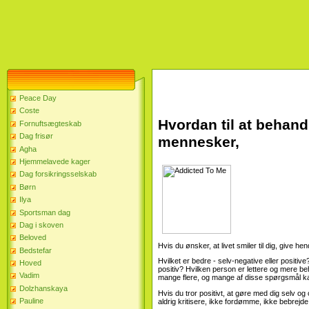
Peace Day
Coste
Hvordan til at behandl
Fornuftsægteskab
Dag frisør
mennesker,
Agha
Hjemmelavede kager
Dag forsikringsselskab
Børn
Ilya
Sportsman dag
Dag i skoven
Beloved
Hvis du ønsker, at livet smiler til dig, give 
Bedstefar
Hvilket er bedre - selv-negative eller positive
Hoved
positiv? Hvilken person er lettere og mere beh
Vadim
mange flere, og mange af disse spørgsmål kan
Dolzhanskaya
Hvis du tror positivt, at gøre med dig selv o
Pauline
aldrig kritisere, ikke fordømme, ikke bebrejde d