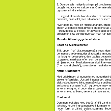
2. Overvej alle mulige løsninger på probleme
undgår negative konsekvenser. Overveje alle 
og som - mindre effektiv.
3. Begynd at handle Når du indser, at du behøv
omvendt, passivitet, hvis situationen er mer
Hver gang du føler en følelse af angst, bruge 
staten vil ophøre med at være en egenskab ved
Forebyggelse af stress For at være succesfuld
problemer, skal du vide hvordan man kan for
Metoder til forebyggelse af stress:
Sport og fysisk aktivitet
Til kroppen "ret" til at reagere på stress, de
gennemprøvede metoder til at styrke immuns
har brug for bevægelse, den daglige belastni
oxygen og næringsstoffer, som derefter lever
af hjerte og kar. Muskelsmerter skal ikke v
("hormon af glæde"), som sløver muskelsmert
Natur & udendørs
Med udviklingen af ​​industrien og industrie
enkelt forfærdeligt. Udstødningsgasser, smog,
elektroizlucheniya ikke, men påvirke sundhe
en konstant oxygen "sult", og de ovennævnte sk
at komme sig, og vi begynder at opleve stress 
at komme ud af byen, tættere på naturen, og t
Rent vand
Den menneskelige krop består af 4/5 vand, så 
toksiner, forurening og negative informationer.
nogen form: at gå ind i puljen, svømme i flode