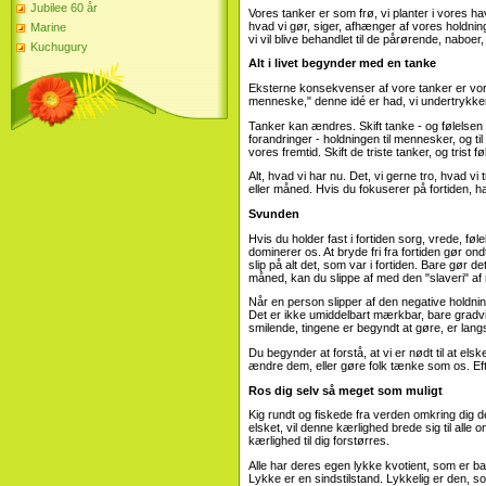
Jubilee 60 år
Vores tanker er som frø, vi planter i vores ha
hvad vi gør, siger, afhænger af vores holdnin
Marine
vi vil blive behandlet til de pårørende, naboer,
Kuchugury
Alt i livet begynder med en tanke
Eksterne konsekvenser af vore tanker er vores
menneske," denne idé er had, vi undertrykker. 
Tanker kan ændres. Skift tanke - og følelsen v
forandringer - holdningen til mennesker, og ti
vores fremtid. Skift de triste tanker, og trist fø
Alt, hvad vi har nu. Det, vi gerne tro, hvad vi 
eller måned. Hvis du fokuserer på fortiden, ha
Svunden
Hvis du holder fast i fortiden sorg, vrede, føle
dominerer os. At bryde fri fra fortiden gør ondt 
slip på alt det, som var i fortiden. Bare gør 
måned, kan du slippe af med den "slaveri" af 
Når en person slipper af den negative holdning
Det er ikke umiddelbart mærkbar, bare gradvi
smilende, tingene er begyndt at gøre, er lang
Du begynder at forstå, at vi er nødt til at el
ændre dem, eller gøre folk tænke som os. Efter 
Ros dig selv så meget som muligt
Kig rundt og fiskede fra verden omkring dig de 
elsket, vil denne kærlighed brede sig til alle om
kærlighed til dig forstørres.
Alle har deres egen lykke kvotient, som er ba
Lykke er en sindstilstand. Lykkelig er den, 