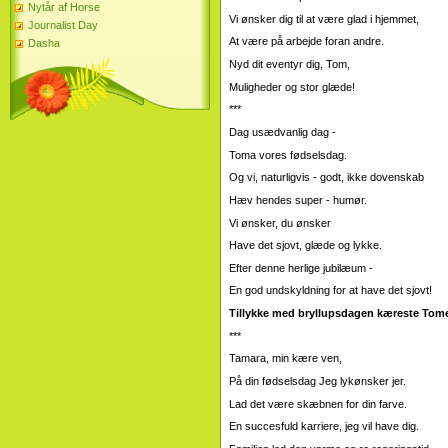
Nytår af Horse
Vi ønsker dig til at være glad i hjemmet,
Journalist Day
At være på arbejde foran andre.
Dasha
Nyd dit eventyr dig, Tom,
Muligheder og stor glæde!
***
Dag usædvanlig dag -
Toma vores fødselsdag.
Og vi, naturligvis - godt, ikke dovenskab
Hæv hendes super - humør.
Vi ønsker, du ønsker
Have det sjovt, glæde og lykke.
Efter denne herlige jubilæum -
En god undskyldning for at have det sjovt!
Tillykke med bryllupsdagen kæreste Tom
***
Tamara, min kære ven,
På din fødselsdag Jeg lykønsker jer.
Lad det være skæbnen for din farve.
En succesfuld karriere, jeg vil have dig.