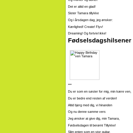
Det er altid en glad!
Sister Tamara tillykke
Og i årsdagen dag, jeg ønsker:
Kærlighed! Create! Flyv!
Dreaming! Og fortvivl ikke!
Fødselsdagshilsener
***
Du er som en søster for mig, min kære ven,
Du er bedre end resten af ​​verden!
Altid bjerg med dig, vi hinanden
Og nu denne samme vers
Jeg ønsker at give dig, min Tamara,
Fødselsdagen til berømt Tillykke!
Slim enten som en stor guitar,