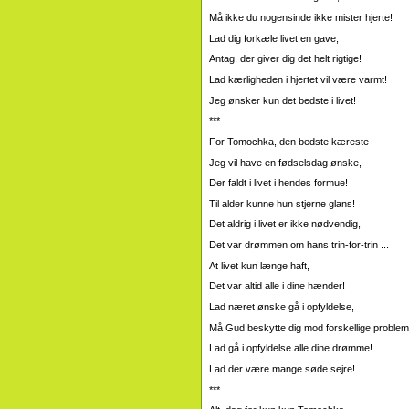
Må ikke du nogensinde ikke mister hjerte!
Lad dig forkæle livet en gave,
Antag, der giver dig det helt rigtige!
Lad kærligheden i hjertet vil være varmt!
Jeg ønsker kun det bedste i livet!
***
For Tomochka, den bedste kæreste
Jeg vil have en fødselsdag ønske,
Der faldt i livet i hendes formue!
Til alder kunne hun stjerne glans!
Det aldrig i livet er ikke nødvendig,
Det var drømmen om hans trin-for-trin ...
At livet kun længe haft,
Det var altid alle i dine hænder!
Lad næret ønske gå i opfyldelse,
Må Gud beskytte dig mod forskellige probleme
Lad gå i opfyldelse alle dine drømme!
Lad der være mange søde sejre!
***