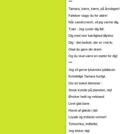
***
Tamara, kære, kære, på årsdagen!
Følelser slags du for aldre!
Når zamёrznesh, vil jeg varme dig.
Træt - Jeg ryster dig lidt.
Dig med stor kærlighed tillykke.
Dig - det bedste, der er i mit liv.
Glad du gøre din drøm
Og du skal være en støtte for dig!
***
Jeg vil gerne lykønske jubilæum
Kvindelige Tamara hurtigt.
Giv en buket blomster -
Smuk kvinde på planeten, nej!
Ønsker held og velstand
Livet glat bane
Havet af glæde i det
Loyale og trofaste venner!
Tomochka, indfødte,
Jeg elsker dig!