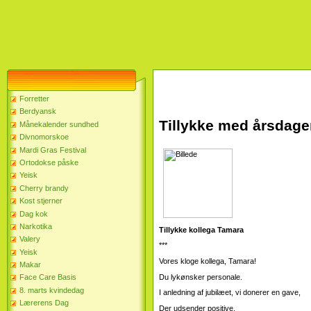
Forretter
Berdyansk
Tillykke med årsdagen
Månekalender sundhed
Divnomorskoe
Mardi Gras Festival
Ortodokse påske
Yeisk
Cherry brandy
Kost stjerner
Dag kok
Narkotika
Tillykke kollega Tamara
Valery
***
Yeisk
Vores kloge kollega, Tamara!
Makar
Du lykønsker personale.
Face Care Basis
8. marts kvindedag
I anledning af jubilæet, vi donerer en gave,
Lærerens Dag
Der udsender positive.