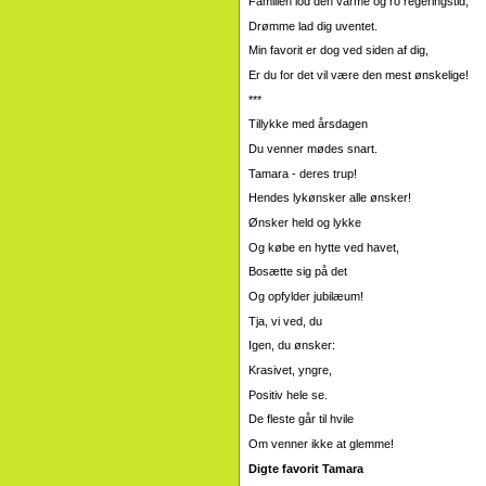
Familien lod den varme og ro regeringstid,
Drømme lad dig uventet.
Min favorit er dog ved siden af ​​dig,
Er du for det vil være den mest ønskelige!
***
Tillykke med årsdagen
Du venner mødes snart.
Tamara - deres trup!
Hendes lykønsker alle ønsker!
Ønsker held og lykke
Og købe en hytte ved havet,
Bosætte sig på det
Og opfylder jubilæum!
Tja, vi ved, du
Igen, du ønsker:
Krasivet, yngre,
Positiv hele se.
De fleste går til hvile
Om venner ikke at glemme!
Digte favorit Tamara