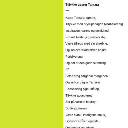
Tillykke søster Tamara
***
Kære Tamara, søster,
Tillykke med bryllupsdagen lykønsker dig.
Inspiration, varme og venlighed
Fra mit hjerte, jeg ønsker dig.
Være tilfreds med sin skæbne.
Og lad overskud bliver ønske.
Forblive ung
Og det er den gode skabning!
***
Solen steg tidligt om morgenen,
Og lad os vågne Tamara:
Fødselsdag pige, stå op,
Tillykke accepteret!
Ser på verden bodrey-
Du fik jubilæum!
Være slank, intelligent, smuk,
Ligesom stråler legende,
Og munter og adræt