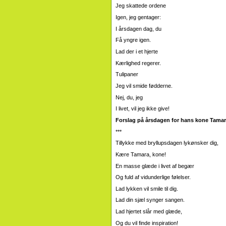
Jeg skattede ordene
Igen, jeg gentager:
I årsdagen dag, du
Få yngre igen.
Lad der i et hjerte
Kærlighed regerer.
Tulipaner
Jeg vil smide fødderne.
Nej, du, jeg
I livet, vil jeg ikke give!
Forslag på årsdagen for hans kone Tama
***
Tillykke med bryllupsdagen lykønsker dig,
Kære Tamara, kone!
En masse glæde i livet af begær
Og fuld af vidunderlige følelser.
Lad lykken vil smile til dig.
Lad din sjæl synger sangen.
Lad hjertet slår med glæde,
Og du vil finde inspiration!