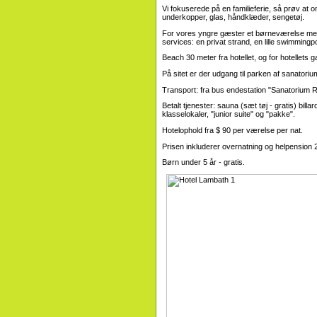
Vi fokuserede på en familieferie, så prøv at 
underkopper, glas, håndklæder, sengetøj.
For vores yngre gæster et børneværelse med 
services: en privat strand, en lille swimmingp
Beach 30 meter fra hotellet, og for hotellets 
På sitet er der udgang til parken af ​​sanatorium
Transport: fra bus endestation "Sanatorium Ro
Betalt tjenester: sauna (sæt tøj - gratis) bi
klasselokaler, "junior suite" og "pakke".
Hotelophold fra $ 90 per værelse per nat.
Prisen inkluderer overnatning og helpension 
Børn under 5 år - gratis.