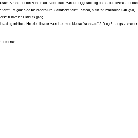
gæster. Strand - beton Buna med trappe ned i vandet. Liggestole og parasoller leveres af hotel
 "cliff" - et godt sted for vandreture, Sanatoriet "cliff" - cafeer, butikker, markeder, udflugter,
ck" til hotellet 1 minuts gang
llard, taxi og minibus. Hotellet tilbyder værelser med klasse "standard" 2-D og 3-sengs værels
2 personer