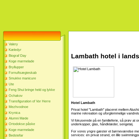
Valery
Kæledyr
Lambath hotel i land
Biograf Day
Koge marmelade
Bryllupper
Fornuftsægteskab
Smukke manicure
Ute
Feng Shui bringe held og lykke
Ochakov
Transfiguration of Vor Herre
Hotel Lambath
Mezhvodnoe
Privat hotel "Lambath" placeret mellem Alusht
Krynica
marine rekreation og uforglemmelige vandretu
Alumni Møde
Vi fokuserede på en familieferie, så prøv at 
Ortodokse påske
underkopper, glas, håndklæder, sengetøj.
Koge marmelade
For vores yngre gæster et børneværelse med 
services: en privat strand, en lille swimmingp
Bedstefar