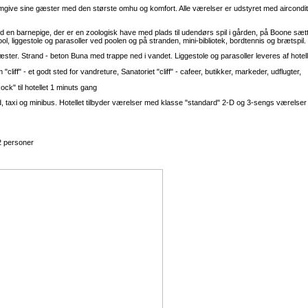
omgive sine gæster med den største omhu og komfort. Alle værelser er udstyret med airconditi
en barnepige, der er en zoologisk have med plads til udendørs spil i gården, på Boone sæ
ool, liggestole og parasoller ved poolen og på stranden, mini-bibliotek, bordtennis og brætspil.
gæster. Strand - beton Buna med trappe ned i vandet. Liggestole og parasoller leveres af hotel
 "cliff" - et godt sted for vandreture, Sanatoriet "cliff" - cafeer, butikker, markeder, udflugter,
ck" til hotellet 1 minuts gang
llard, taxi og minibus. Hotellet tilbyder værelser med klasse "standard" 2-D og 3-sengs værels
2 personer