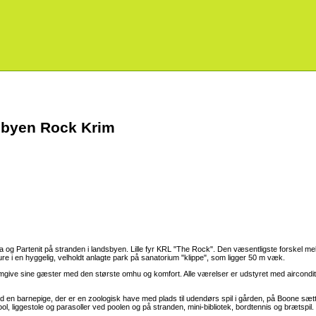
sbyen Rock Krim
a og Partenit på stranden i landsbyen. Lille fyr KRL "The Rock". Den væsentligste forskel mell
re i en hyggelig, velholdt anlagte park på sanatorium "klippe", som ligger 50 m væk.
omgive sine gæster med den største omhu og komfort. Alle værelser er udstyret med airconditi
en barnepige, der er en zoologisk have med plads til udendørs spil i gården, på Boone sæ
ool, liggestole og parasoller ved poolen og på stranden, mini-bibliotek, bordtennis og brætspil.