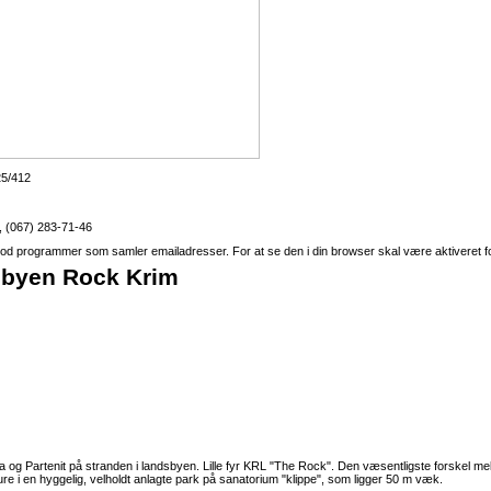
25/412
, (067) 283-71-46
d programmer som samler emailadresser. For at se den i din browser skal være aktiveret f
sbyen Rock Krim
a og Partenit på stranden i landsbyen. Lille fyr KRL "The Rock". Den væsentligste forskel mell
re i en hyggelig, velholdt anlagte park på sanatorium "klippe", som ligger 50 m væk.