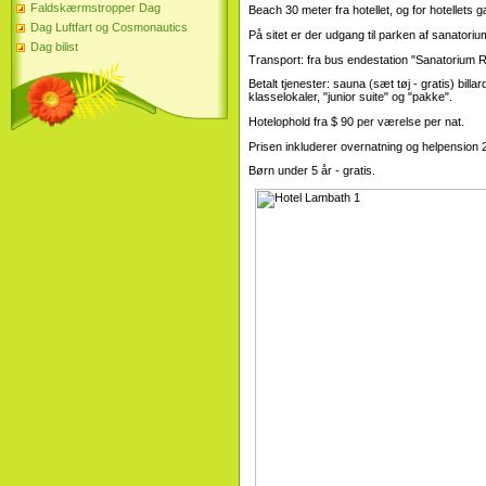
Faldskærmstropper Dag
Beach 30 meter fra hotellet, og for hotellets 
Dag Luftfart og Cosmonautics
På sitet er der udgang til parken af ​​sanatorium
Dag bilist
Transport: fra bus endestation "Sanatorium Ro
Betalt tjenester: sauna (sæt tøj - gratis) bi
klasselokaler, "junior suite" og "pakke".
Hotelophold fra $ 90 per værelse per nat.
Prisen inkluderer overnatning og helpension 
Børn under 5 år - gratis.