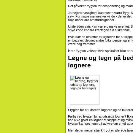
Det påvirker frygten for eksponering og hvad d
Jo højere hastighed, kan større være frygt. M
selv. For nogle mennesker vinde - det er det. F
høje under alle omstændigheder.
Undertiden sats kan være ganske uventet. Så
snyd kone end fra kærtegne sin elskerinde.
Hvis satsen omfatter muligheden for at slippe
embezzler, tilegnet andre folks penge, og er 
være bag tremmer.
Især frygten vokser, hvis spekulant ikke er n
Løgne og tegn på bedr
løgnere
Frygten for at udsætte løgnere og de faktorer
Farlig ved frygten for at udsætte løgner? Ikke
han ikke giver en løgner at slappe af og måske
frygten kan ses tegn på at lyve om snyd adf
Men det er meget stærk frygt er allerede tal