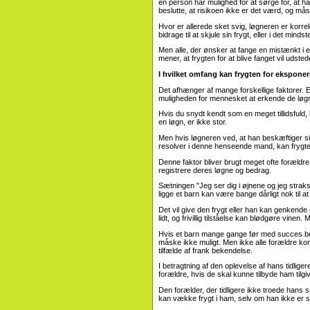
en person har mulighed for at sørge for, at h
beslutte, at risikoen ikke er det værd, og måsk
Hvor er allerede sket svig, løgneren er korre
bidrage til at skjule sin frygt, eller i det mind
Men alle, der ønsker at fange en mistænkt i e
mener, at frygten for at blive fanget vil udste
I hvilket omfang kan frygten for eksponeri
Det afhænger af mange forskellige faktorer.
muligheden for mennesket at erkende de løg
Hvis du snydt kendt som en meget tillidsfuld, 
en løgn, er ikke stor.
Men hvis løgneren ved, at han beskæftiger si
resolver i denne henseende mand, kan frygt
Denne faktor bliver brugt meget ofte forældre
registrere deres løgne og bedrag.
Sætningen "Jeg ser dig i øjnene og jeg straks v
ligge et barn kan være bange dårligt nok til 
Det vil give den frygt eller han kan genkend
lidt, og frivillig tilståelse kan blødgøre vine
Hvis et barn mange gange før med succes bedra
måske ikke muligt. Men ikke alle forældre komme
tilfælde af frank bekendelse.
I betragtning af den oplevelse af hans tidligere
forældre, hvis de skal kunne tilbyde ham tilgi
Den forælder, der tidligere ikke troede hans 
kan vække frygt i ham, selv om han ikke er s