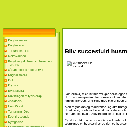
Dag for ældre
Dag læreren
Bliv succesfuld husm
Turismens Dag
Mezhvodnoe
Betydning af Dreams Drømmen
Tolkning
Sådan stoppe med at ryge
Dag for ældre
Kirill
Krynica
Rybakovka
Det forhold, at en kvinde vælger deres egen s
Udviklingen af ​​fysioterapi
drøm om en spektakulær karriere skuespiller
himlen til jorden, er tilfreds med placeringen a
Anastasia
New World
Men ægteskab og moderskab, og ofte fratager
til dekretet, vi alle risikerer at miste deres 
Turismens Dag
retmæssige plads. Selvfølgelig loven bag os b
Kost til vægttab
Og det er ikke, at vi er nu. Generelt viste de
Nyttige tips
afgørende er, hvordan har du det, og hvordan