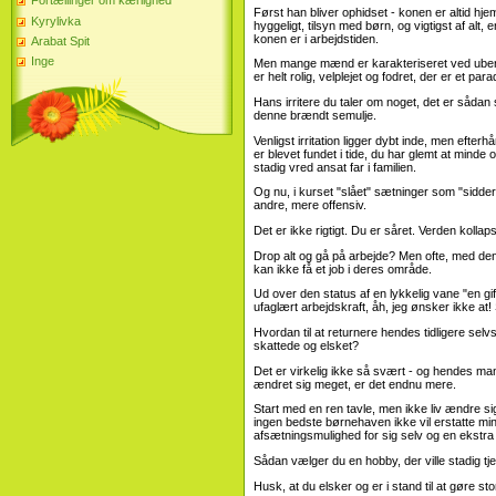
Fortællinger om kærlighed
Først han bliver ophidset - konen er altid hj
Kyrylivka
hyggeligt, tilsyn med børn, og vigtigst af alt, 
konen er i arbejdstiden.
Arabat Spit
Inge
Men mange mænd er karakteriseret ved ubere
er helt rolig, velplejet og fodret, der er et p
Hans irritere du taler om noget, det er sådan 
denne brændt semulje.
Venligst irritation ligger dybt inde, men eft
er blevet fundet i tide, du har glemt at mind
stadig vred ansat far i familien.
Og nu, i kurset "slået" sætninger som "sidder 
andre, mere offensiv.
Det er ikke rigtigt. Du er såret. Verden koll
Drop alt og gå på arbejde? Men ofte, med den t
kan ikke få et job i deres område.
Ud over den status af en lykkelig vane "en gift
ufaglært arbejdskraft, åh, jeg ønsker ikke at
Hvordan til at returnere hendes tidligere selv
skattede og elsket?
Det er virkelig ikke så svært - og hendes mand 
ændret sig meget, er det endnu mere.
Start med en ren tavle, men ikke liv ændre sig
ingen bedste børnehaven ikke vil erstatte mi
afsætningsmulighed for sig selv og en ekstra 
Sådan vælger du en hobby, der ville stadig t
Husk, at du elsker og er i stand til at gøre sto