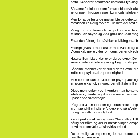
dette. Sensorer detektorer detektere fysiolog
Sådanne funktioner som forhøjet blodtryk ell
ændringer i kroppen siger kun nogle følelser 
Men for at de tests de mistænkte på detekto
maskinen er aldrig forkert. Lie-detektor test er
Mange erfarne kriminelle simpelthen ikke tr
at man kan snyde og vide gøre det uden me
En anden faktor, der påvirker udviklingen af ​​fr
Én løgn gives til mennesker med vanskeligh
Videnskab mere vides om dem, der er givet løg
Natural Born Liars klar over deres evner. De
lærere, uden at føle anger og frygt for ekspo
Sådanne mennesker er tillid til deres evne ti
indikerer psykopatisk personlighed.
Men dette er kun én fælles for psykopater og
er løgnere kan give noget, der vil få dem til at
Disse mennesker ved, hvordan man behændig
intelligens, i teater og film, diplomater parli
upassende samarbejde.
På grund af sin isolation og excentricitet, 
art. I stand til at indføre følgesvend på afv
mange kendte personligheder.
Kendt praksis af bedrag som Churchill og Hitl
dårligt forstået, og der er næsten ingen eks
snyd med området af sin virksomhed.
Det er muligt, at en person, der har succes i e
resultater i militæret.