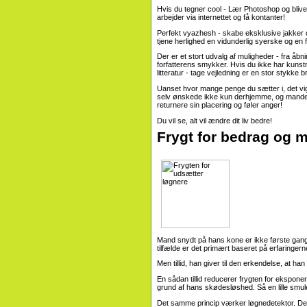
Hvis du tegner cool - Lær Photoshop og blive
arbejder via internettet og få kontanter!
Perfekt vyazhesh - skabe eksklusive jakker og
tjene herlighed en vidunderlig syerske og en f
Der er et stort udvalg af muligheder - fra åbnin
forfatterens smykker. Hvis du ikke har kunstn
litteratur - tage vejledning er en stor stykke
Uanset hvor mange penge du sætter i, det vigt
selv ønskede ikke kun derhjemme, og manden
returnere sin placering og føler anger!
Du vil se, alt vil ændre dit liv bedre!
Frygt for bedrag og 
Mand snydt på hans kone er ikke første gang, 
tilfælde er det primært baseret på erfaringer
Men tillid, han giver til den erkendelse, at h
En sådan tillid reducerer frygten for eksponeri
grund af hans skødesløshed. Så en lille smul
Det samme princip værker løgnedetektor. Det 