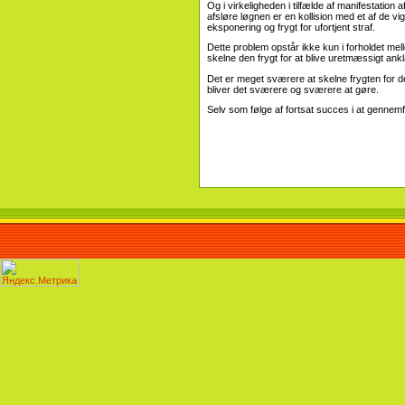
Og i virkeligheden i tilfælde af manifestation 
afsløre løgnen er en kollision med et af de vi
eksponering og frygt for ufortjent straf.
Dette problem opstår ikke kun i forholdet mel
skelne den frygt for at blive uretmæssigt ankl
Det er meget sværere at skelne frygten for 
bliver det sværere og sværere at gøre.
Selv som følge af fortsat succes i at genne