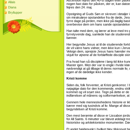
Ascension fejres den 40-st dagen efter påske.
Allais
nogen fast dato for påsken, der er, kan dato
fejres den 24. maj.
Diana
Bryllupper
Opstigning af Guds Søn er skrevet i detaljer 
sin mirakuløse opstandelse fra de døde, Jesu
fyrre dage på jorden, men ikke på daglig basis
overbevise dem om hans sande opstandelse
Han talte med dem, og lærer at leve med tro p
fyrretyvende dag, samlede han de studerende 
bønner.
Her begyndte Jesus at til de studerende forkla
de vil være hans vidner, men ikke kun i Jeru
Velsign dem, oprejste Jesus hans hænder mod 
skjult for øjnene af de forbløffede disciple sk
Fra hvad han så disciplene i lang tid ikke ku
Master igen. Men der var to engle i hvide klæde
nødvendigt at gå tilbage til deres normale liv,
ingen af ​​de dødelige ikke kender.
Kristi komme
Siden da, folk forventer, at Kristi genkoms
nøjagtige dato for den kommende, endnu skilte
kommet og vil snart ske. Tegn på dette er de f
indførelsen af ​​månens og solformørkelser, a
Gennem hele menneskehedens historie er ikk
bærer med sig tusindvis af liv. Mange af dis
begyndelsen af ​​Kristi komme.
Den mest berømte af disse er Lissabon jords
for All Saints. 6 minutter var blevet ødelagt t
historiske og arkitektoniske monumenter. Dø
Et andet højdepunkt i hvilket blev tilskrevet 