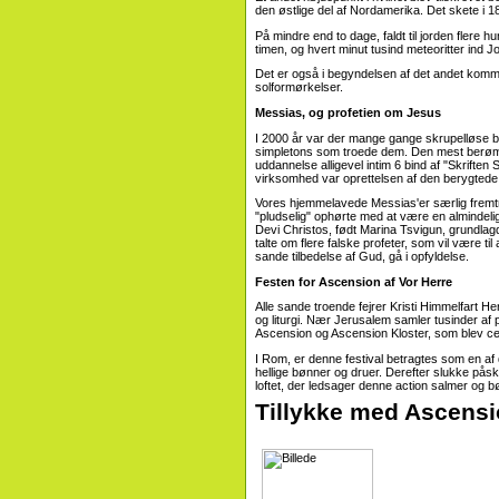
den østlige del af Nordamerika. Det skete i
På mindre end to dage, faldt til jorden flere h
timen, og hvert minut tusind meteoritter ind 
Det er også i begyndelsen af ​​det andet 
solformørkelser.
Messias, og profetien om Jesus
I 2000 år var der mange gange skrupelløse b
simpletons som troede dem. Den mest berømte
uddannelse alligevel intim 6 bind af "Skriften 
virksomhed var oprettelsen af ​​den berygte
Vores hjemmelavede Messias'er særlig fremtr
"pludselig" ophørte med at være en almindelig
Devi Christos, født Marina Tsvigun, grundla
talte om flere falske profeter, som vil være 
sande tilbedelse af Gud, gå i opfyldelse.
Festen for Ascension af Vor Herre
Alle sande troende fejrer Kristi Himmelfart He
og liturgi. Nær Jerusalem samler tusinder af 
Ascension og Ascension Kloster, som blev cen
I Rom, er denne festival betragtes som en af ​​
hellige bønner og druer. Derefter slukke påsk
loftet, der ledsager denne action salmer og b
Tillykke med Ascensi