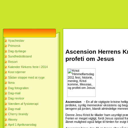
Vyacheslav
Primorsk
Ascension Herrens Kr
Dag dyrlæge
Sundhedstilstand
profeti om Jesus
Resort
Kalender Kirkens ferie i 2014
Kost stjerner
Sådan stoppe med at ryge
Ilona
Dag fotografen
Dag-mail
Dag revisor
Ascension
- En af de vigtigste kristne helli
Værdien af ​​fysioterapi
jordiske, synlig mennesker eksistens og begynd
længere på jorden, blandt almindelige menneske
Dag-mail
Cherry brandy
Denne Jesu Kristi liv tillader ham usynligt p
Ferien er meget vigtigt, fordi Jesus opstod fra j
Alexey
åbnet mulighed også følge til himlen for evigt li
April 1 Aprilsnarsdag