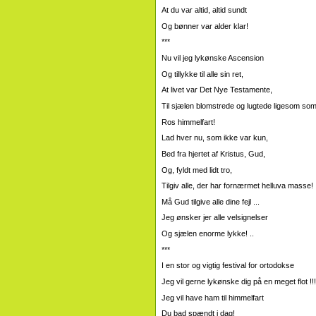
At du var altid, altid sundt
Og bønner var alder klar!
***
Nu vil jeg lykønske Ascension
Og tillykke til alle sin ret,
At livet var Det Nye Testamente,
Til sjælen blomstrede og lugtede ligesom som
Ros himmelfart!
Lad hver nu, som ikke var kun,
Bed fra hjertet af Kristus, Gud,
Og, fyldt med lidt tro,
Tilgiv alle, der har fornærmet helluva masse!
Må Gud tilgive alle dine fejl ...
Jeg ønsker jer alle velsignelser
Og sjælen enorme lykke! ..
***
I en stor og vigtig festival for ortodokse
Jeg vil gerne lykønske dig på en meget flot !!!
Jeg vil have ham til himmelfart
Du bad spændt i dag!