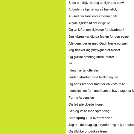
Bede om tilgivelse og at tilgive os selv!
At bede fra hjertet og så hjerteligt,
At Gud har hørt vores bønner alle!
At yde sjælen af ​​det evige liv!
Og alt løftet om tilgivelse for skæbnen!
Jeg lykønsker dig på festen for den evige
Alle dem, der er med Gud i hjerte og sjæl!
Jeg ønsker dig ydmyghed af hjerte!
Og glæde omkring store, store!
***
I dag, hjertet ofte slår
Sjælen stræber mod himlen og bar ...
Og hans hænder taler for en kiste rose
I templet i en fart, med ham at have taget et l
For nu Ascension
Og lad alle tilbede ikonet!
Bøn og læse med spænding
Bare spørg Gud overtrædelse!
Jeg er i den dag jeg skynder mig at lykønske j
Og tillykke ortodokse frem,