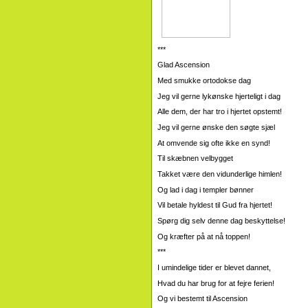
***
Glad Ascension
Med smukke ortodokse dag
Jeg vil gerne lykønske hjerteligt i dag
Alle dem, der har tro i hjertet opstemt!
Jeg vil gerne ønske den søgte sjæl
At omvende sig ofte ikke en synd!
Til skæbnen velbygget
Takket være den vidunderlige himlen!
Og lad i dag i templer bønner
Vil betale hyldest til Gud fra hjertet!
Spørg dig selv denne dag beskyttelse!
Og kræfter på at nå toppen!
***
I umindelige tider er blevet dannet,
Hvad du har brug for at fejre ferien!
Og vi bestemt til Ascension